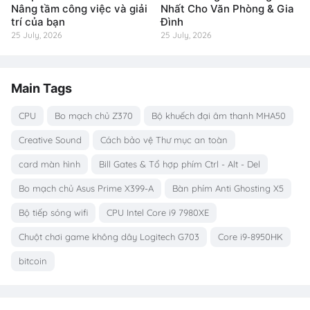
Nâng tầm công việc và giải
Nhất Cho Văn Phòng & Gia
trí của bạn
Đình
25 July, 2026
25 July, 2026
Main Tags
CPU
Bo mạch chủ Z370
Bộ khuếch đại âm thanh MHA50
Creative Sound
Cách bảo vệ Thư mục an toàn
card màn hình
Bill Gates & Tổ hợp phím Ctrl - Alt - Del
Bo mạch chủ Asus Prime X399-A
Bàn phím Anti Ghosting X5
Bộ tiếp sóng wifi
CPU Intel Core i9 7980XE
Chuột chơi game không dây Logitech G703
Core i9-8950HK
bitcoin