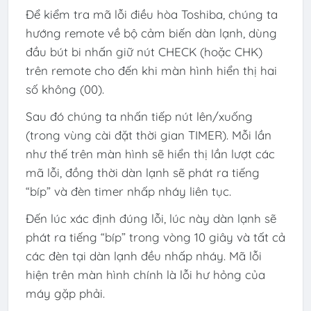
Để kiểm tra mã lỗi điều hòa Toshiba, chúng ta
hướng remote về bộ cảm biến dàn lạnh, dùng
đầu bút bi nhấn giữ nút CHECK (hoặc CHK)
trên remote cho đến khi màn hình hiển thị hai
số không (00).
Sau đó chúng ta nhấn tiếp nút lên/xuống
(trong vùng cài đặt thời gian TIMER). Mỗi lần
như thế trên màn hình sẽ hiển thị lần lượt các
mã lỗi, đồng thời dàn lạnh sẽ phát ra tiếng
“bíp” và đèn timer nhấp nháy liên tục.
Đến lúc xác định đúng lỗi, lúc này dàn lạnh sẽ
phát ra tiếng “bíp” trong vòng 10 giây và tất cả
các đèn tại dàn lạnh đều nhấp nháy. Mã lỗi
hiện trên màn hình chính là lỗi hư hỏng của
máy gặp phải.