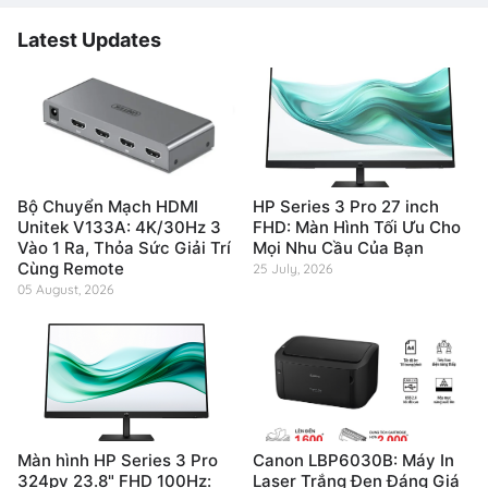
Latest Updates
Bộ Chuyển Mạch HDMI
HP Series 3 Pro 27 inch
Unitek V133A: 4K/30Hz 3
FHD: Màn Hình Tối Ưu Cho
Vào 1 Ra, Thỏa Sức Giải Trí
Mọi Nhu Cầu Của Bạn
Cùng Remote
25 July, 2026
05 August, 2026
Màn hình HP Series 3 Pro
Canon LBP6030B: Máy In
324pv 23.8" FHD 100Hz:
Laser Trắng Đen Đáng Giá