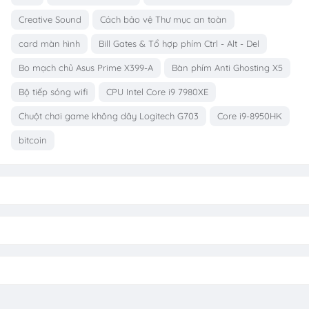
Creative Sound
Cách bảo vệ Thư mục an toàn
card màn hình
Bill Gates & Tổ hợp phím Ctrl - Alt - Del
Bo mạch chủ Asus Prime X399-A
Bàn phím Anti Ghosting X5
Bộ tiếp sóng wifi
CPU Intel Core i9 7980XE
Chuột chơi game không dây Logitech G703
Core i9-8950HK
bitcoin