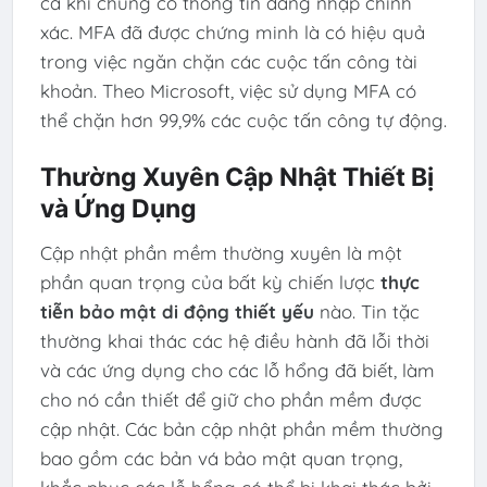
cả khi chúng có thông tin đăng nhập chính
xác. MFA đã được chứng minh là có hiệu quả
trong việc ngăn chặn các cuộc tấn công tài
khoản. Theo Microsoft, việc sử dụng MFA có
thể chặn hơn 99,9% các cuộc tấn công tự động.
Thường Xuyên Cập Nhật Thiết Bị
và Ứng Dụng
Cập nhật phần mềm thường xuyên là một
phần quan trọng của bất kỳ chiến lược
thực
tiễn bảo mật di động thiết yếu
nào. Tin tặc
thường khai thác các hệ điều hành đã lỗi thời
và các ứng dụng cho các lỗ hổng đã biết, làm
cho nó cần thiết để giữ cho phần mềm được
cập nhật. Các bản cập nhật phần mềm thường
bao gồm các bản vá bảo mật quan trọng,