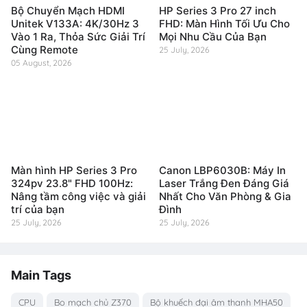
Bộ Chuyển Mạch HDMI
HP Series 3 Pro 27 inch
Unitek V133A: 4K/30Hz 3
FHD: Màn Hình Tối Ưu Cho
Vào 1 Ra, Thỏa Sức Giải Trí
Mọi Nhu Cầu Của Bạn
Cùng Remote
25 July, 2026
05 August, 2026
Màn hình HP Series 3 Pro
Canon LBP6030B: Máy In
324pv 23.8" FHD 100Hz:
Laser Trắng Đen Đáng Giá
Nâng tầm công việc và giải
Nhất Cho Văn Phòng & Gia
trí của bạn
Đình
25 July, 2026
25 July, 2026
Main Tags
CPU
Bo mạch chủ Z370
Bộ khuếch đại âm thanh MHA50