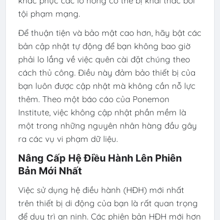
khắc phục các lỗ hổng có thể bị khai thác bởi
tội phạm mạng.
Để thuận tiện và bảo mật cao hơn, hãy bật các
bản cập nhật tự động để bạn không bao giờ
phải lo lắng về việc quên cài đặt chúng theo
cách thủ công. Điều này đảm bảo thiết bị của
bạn luôn được cập nhật mà không cần nỗ lực
thêm. Theo một báo cáo của Ponemon
Institute, việc không cập nhật phần mềm là
một trong những nguyên nhân hàng đầu gây
ra các vụ vi phạm dữ liệu.
Nâng Cấp Hệ Điều Hành Lên Phiên
Bản Mới Nhất
Việc sử dụng hệ điều hành (HĐH) mới nhất
trên thiết bị di động của bạn là rất quan trọng
để duy trì an ninh. Các phiên bản HĐH mới hơn