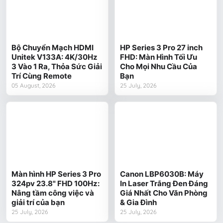
Bộ Chuyển Mạch HDMI
HP Series 3 Pro 27 inch
Unitek V133A: 4K/30Hz
FHD: Màn Hình Tối Ưu
3 Vào 1 Ra, Thỏa Sức Giải
Cho Mọi Nhu Cầu Của
Trí Cùng Remote
Bạn
05 August, 2026
25 July, 2026
Màn hình HP Series 3 Pro
Canon LBP6030B: Máy
324pv 23.8" FHD 100Hz:
In Laser Trắng Đen Đáng
Nâng tầm công việc và
Giá Nhất Cho Văn Phòng
giải trí của bạn
& Gia Đình
25 July, 2026
25 July, 2026