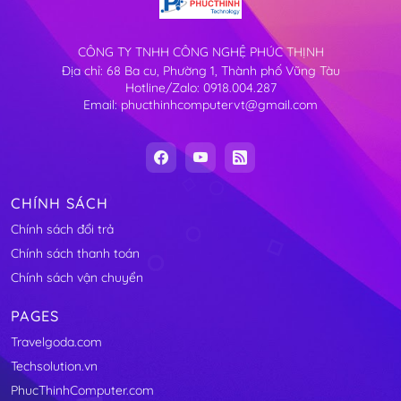
CÔNG TY TNHH CÔNG NGHỆ PHÚC THỊNH
Địa chỉ: 68 Ba cu, Phường 1, Thành phố Vũng Tàu
Hotline/Zalo: 0918.004.287
Email: phucthinhcomputervt@gmail.com
CHÍNH SÁCH
Chính sách đổi trả
Chính sách thanh toán
Chính sách vận chuyển
PAGES
Travelgoda.com
Techsolution.vn
PhucThinhComputer.com