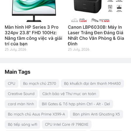
Màn hình HP Series 3 Pro
Canon LBP6030B: Máy In
324pv 23.8" FHD 100Hz:
Laser Trắng Đen Đáng Giá
Nâng tầm công việc và giải
Nhất Cho Văn Phòng & Gia
trí của bạn
Đình
25 July, 2026
25 July, 2026
Main Tags
CPU
Bo mạch chủ Z370
Bộ khuếch đại âm thanh MHA50
Creative Sound
Cách bảo vệ Thư mục an toàn
card màn hình
Bill Gates & Tổ hợp phím Ctrl - Alt - Del
Bo mạch chủ Asus Prime X399-A
Bàn phím Anti Ghosting X5
Bộ tiếp sóng wifi
CPU Intel Core i9 7980XE