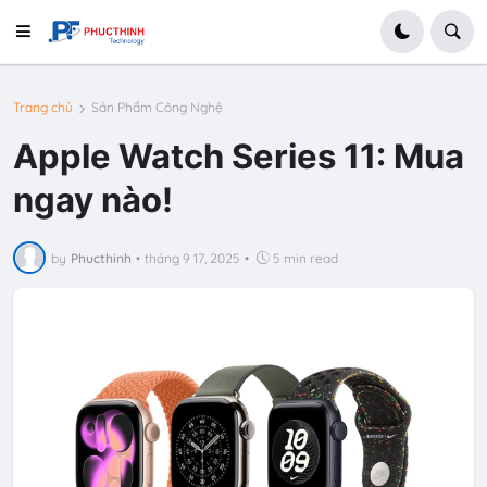
Trang chủ
Sản Phẩm Công Nghệ
Apple Watch Series 11: Mua
ngay nào!
by
Phucthinh
•
tháng 9 17, 2025
•
5 min read