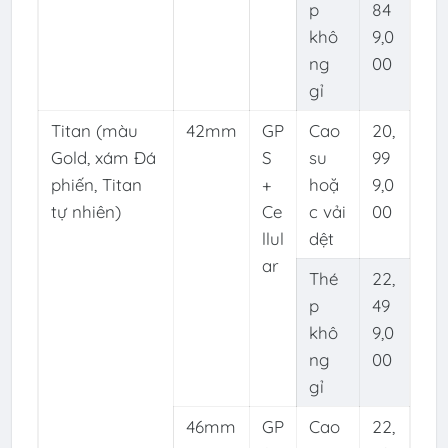
p
84
khô
9,0
ng
00
gỉ
Titan (màu
42mm
GP
Cao
20,
Gold, xám Đá
S
su
99
phiến, Titan
+
hoặ
9,0
tự nhiên)
Ce
c vải
00
llul
dệt
ar
Thé
22,
p
49
khô
9,0
ng
00
gỉ
46mm
GP
Cao
22,