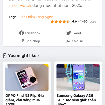
smartwatch
đáng mua nhất năm 2025.
Tags:
Sản Phẩm Công Nghệ
4.6
/
1430
rates
Facebook
Tweet
Sao chép
Chia sẻ
You might like
OPPO Find N3 Flip: Giá
Samsung Galaxy A36
giảm, vẫn đáng mua
5G: "Học sinh giỏi" toàn
2025!
diện?