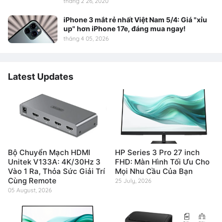
tháng 2 26, 2020
iPhone 3 mắt rẻ nhất Việt Nam 5/4: Giá "xỉu
up" hơn iPhone 17e, đáng mua ngay!
tháng 4 05, 2026
Latest Updates
Bộ Chuyển Mạch HDMI
HP Series 3 Pro 27 inch
Unitek V133A: 4K/30Hz 3
FHD: Màn Hình Tối Ưu Cho
Vào 1 Ra, Thỏa Sức Giải Trí
Mọi Nhu Cầu Của Bạn
Cùng Remote
25 July, 2026
05 August, 2026