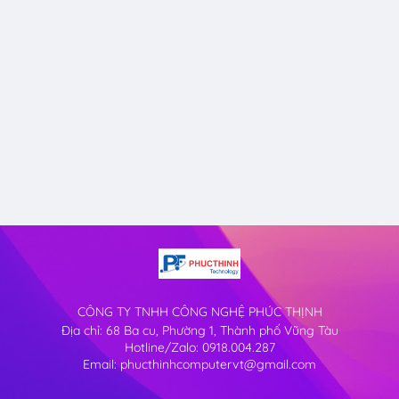
CÔNG TY TNHH CÔNG NGHỆ PHÚC THỊNH
Địa chỉ: 68 Ba cu, Phường 1, Thành phố Vũng Tàu
Hotline/Zalo: 0918.004.287
Email: phucthinhcomputervt@gmail.com