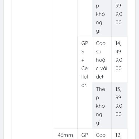
p
99
khô
9,0
ng
00
gỉ
GP
Cao
14,
S
su
49
+
hoặ
9,0
Ce
c vải
00
llul
dệt
ar
Thé
15,
p
99
khô
9,0
ng
00
gỉ
46mm
GP
Cao
12,