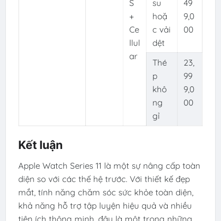
S
su
49
+
hoặ
9,0
Ce
c vải
00
llul
dệt
ar
Thé
23,
p
99
khô
9,0
ng
00
gỉ
Kết luận
Apple Watch Series 11 là một sự nâng cấp toàn
diện so với các thế hệ trước. Với thiết kế đẹp
mắt, tính năng chăm sóc sức khỏe toàn diện,
khả năng hỗ trợ tập luyện hiệu quả và nhiều
tiện ích thông minh, đây là một trong những