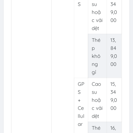
S
su
34
hoặ
9,0
c vải
00
dệt
Thé
13,
p
84
khô
9,0
ng
00
gỉ
GP
Cao
15,
S
su
34
+
hoặ
9,0
Ce
c vải
00
llul
dệt
ar
Thé
16,