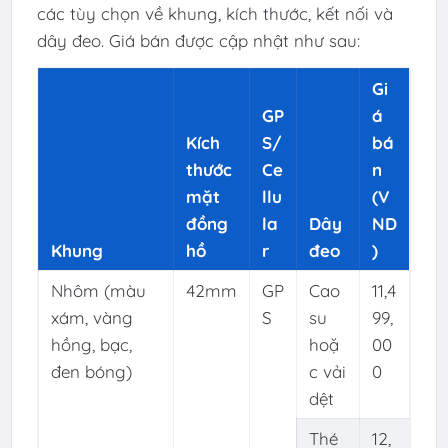
các tùy chọn về khung, kích thước, kết nối và
dây đeo. Giá bán được cập nhật như sau:
Gi
GP
á
Kích
S/
bá
thước
Ce
n
mặt
llu
(V
đồng
la
Dây
ND
Khung
hồ
r
đeo
)
Nhôm (màu
42mm
GP
Cao
11,4
xám, vàng
S
su
99,
hồng, bạc,
hoặ
00
đen bóng)
c vải
0
dệt
Thé
12,