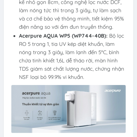
kế nhỏ gọn 8cm, công nghệ lọc nước DCF,
làm nóng tức thì trong 3 giây, tự làm sạch
và cơ chế bảo vệ thông minh, tiết kiệm 95%
điện năng so với ấm đun truyền thống.
Acerpure AQUA WP5 (WP744-40B):
Bộ lọc
RO 5 trong 1, tia UV kép diệt khuẩn, làm
nóng trong 3 giây, làm lạnh đến 5°C, bình
chứa tinh khiết 1,6L dễ tháo rời, màn hình
TDS giám sát chất lượng nước, chứng nhận
NSF loại bỏ 99.9% vi khuẩn.