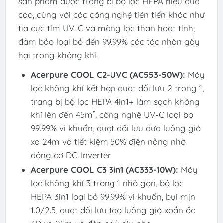
sản phẩm được trang bị bộ lọc HEPA hiệu quả
cao, cùng với các công nghệ tiên tiến khác như
tia cực tím UV-C và màng lọc than hoạt tính,
đảm bảo loại bỏ đến 99.99% các tác nhân gây
hại trong không khí.
Acerpure COOL C2-UVC (AC553-50W):
Máy
lọc không khí kết hợp quạt đối lưu 2 trong 1,
trang bị bộ lọc HEPA 4in1+ làm sạch không
khí lên đến 45m², công nghệ UV-C loại bỏ
99.99% vi khuẩn, quạt đối lưu đưa luồng gió
xa 24m và tiết kiệm 50% điện năng nhờ
động cơ DC-Inverter.
Acerpure COOL C3 3in1 (AC333-10W):
Máy
lọc không khí 3 trong 1 nhỏ gọn, bộ lọc
HEPA 3in1 loại bỏ 99.99% vi khuẩn, bụi mịn
1.0/2.5, quạt đối lưu tạo luồng gió xoắn ốc