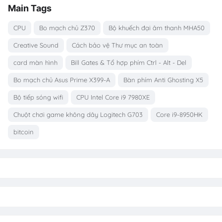
Main Tags
CPU
Bo mạch chủ Z370
Bộ khuếch đại âm thanh MHA50
Creative Sound
Cách bảo vệ Thư mục an toàn
card màn hình
Bill Gates & Tổ hợp phím Ctrl - Alt - Del
Bo mạch chủ Asus Prime X399-A
Bàn phím Anti Ghosting X5
Bộ tiếp sóng wifi
CPU Intel Core i9 7980XE
Chuột chơi game không dây Logitech G703
Core i9-8950HK
bitcoin