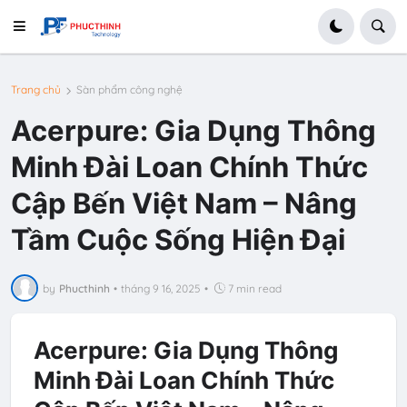
Trang chủ
Sàn phẩm công nghệ
Acerpure: Gia Dụng Thông
Minh Đài Loan Chính Thức
Cập Bến Việt Nam – Nâng
Tầm Cuộc Sống Hiện Đại
by
Phucthinh
•
tháng 9 16, 2025
•
7 min read
Acerpure: Gia Dụng Thông
Minh Đài Loan Chính Thức