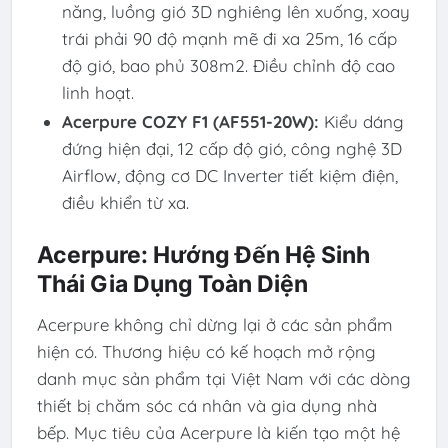
năng, luồng gió 3D nghiêng lên xuống, xoay
trái phải 90 độ mạnh mẽ đi xa 25m, 16 cấp
độ gió, bao phủ 308m2. Điều chỉnh độ cao
linh hoạt.
Acerpure COZY F1 (AF551-20W):
Kiểu dáng
đứng hiện đại, 12 cấp độ gió, công nghệ 3D
Airflow, động cơ DC Inverter tiết kiệm điện,
điều khiển từ xa.
Acerpure: Hướng Đến Hệ Sinh
Thái Gia Dụng Toàn Diện
Acerpure không chỉ dừng lại ở các sản phẩm
hiện có. Thương hiệu có kế hoạch mở rộng
danh mục sản phẩm tại Việt Nam với các dòng
thiết bị chăm sóc cá nhân và gia dụng nhà
bếp. Mục tiêu của Acerpure là kiến tạo một hệ