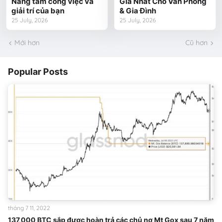
Nâng tầm công việc và
Giá Nhất Cho Văn Phòng
giải trí của bạn
& Gia Đình
25 July, 2026
25 July, 2026
Mới hơn
Cũ hơn
Popular Posts
tháng 7 11, 2022
137,000 BTC sắp được hoàn trả các chủ nợ Mt Gox sau 7 năm