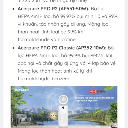
3D xa 25m và đèn ngủ dịu nhẹ.
Acerpure PRO P2 (AP551-50W):
Bộ lọc
HEPA 4in1+ loại bỏ 99.97% bụi mịn 1.0 và 99%
vi khuẩn, tác nhân gây dị ứng. Màng lọc
than hoạt tính loại bỏ 99% khí
formaldehyde và nicotine.
Acerpure PRO P2 Classic (AP352-10W):
Bộ
lọc HEPA 3in1+ loại bỏ 99.9% bụi PM2.5, khí
độc hại và chất gây dị ứng với 4 lớp bảo vệ.
Màng lọc than hoạt tính xử lý khí
formaldehyde, benzene…