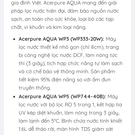
gia đình Việt. Acerpure AQUA mang đến giải
pháp lọc nước hiện đại, đảm bảo nguồn nước
sạch, an toàn cho sức khỏe, loại bỏ các tạp
chất, vi khuẩn và kim loại nặng.
Acerpure AQUA WP3 (WP333-20W):
Máy
lọc nước thiết kế nhỏ gọn (chỉ 8cm), trang
bị công nghệ lọc nước DCF, làm nóng tức
thì (3 giây), tích hợp chức năng tự làm sạch
và cơ chế bảo vệ thông minh. Sản phẩm
tiết kiệm 95% điện năng so với ấm đun
truyền thống.
Acerpure AQUA WP5 (WP744-40B):
Máy
lọc nước với bộ lọc RO 5 trong 1, kết hợp tia
UV kép diệt khuẩn, làm nóng trong 3 giây,
làm lạnh đến 5°C. Bình chứa nước tinh khiết
1.6L dễ tháo rời, màn hình TDS giám sát