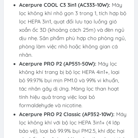
Acerpure COOL C3 3in1 (AC333-10W):
Máy
lọc không khí nhỏ gọn 3 trong 1, tích hợp bộ
lọc HEPA 3in1, quạt đối lưu tạo luồng gió
xoắn ốc 3D (khoảng cách 25m) và đèn ngủ
dịu nhẹ. Sản phẩm phù hợp cho phòng ngủ,
phòng làm việc nhỏ hoặc không gian cá
nhân.
Acerpure PRO P2 (AP551-50W):
Máy lọc
không khí trang bị bộ lọc HEPA 4in1+, loại
bỏ 99.97% bụi mịn PM1.0 và 99% vi khuẩn,
tác nhân gây dị ứng. Màng lọc than hoạt
tính hiệu quả trong việc loại bỏ
formaldehyde và nicotine.
Acerpure PRO P2 Classic (AP352-10W):
Máy
lọc không khí với bộ lọc HEPA 3in1+ (4 lớp
bảo vệ), loại bỏ 99.9% bụi PM2.5, khí độc hại