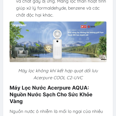
và chất gây dị ứng. Màng lọc than hoạt tính
giúp xử lý formaldehyde, benzene và các
chất độc hại khác.
Máy lọc không khí kết hợp quạt dối lưu
Acerpure COOL C2-UVC
Máy Lọc Nước Acerpure AQUA:
Nguồn Nước Sạch Cho Sức Khỏe
Vàng
Nguồn nước ô nhiễm là mối lo ngại của nhiều