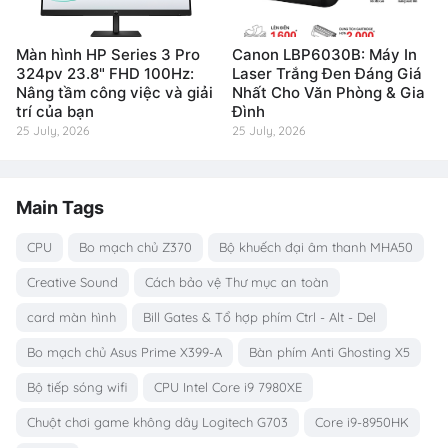
Màn hình HP Series 3 Pro
Canon LBP6030B: Máy In
324pv 23.8" FHD 100Hz:
Laser Trắng Đen Đáng Giá
Nâng tầm công việc và giải
Nhất Cho Văn Phòng & Gia
trí của bạn
Đình
25 July, 2026
25 July, 2026
Main Tags
CPU
Bo mạch chủ Z370
Bộ khuếch đại âm thanh MHA50
Creative Sound
Cách bảo vệ Thư mục an toàn
card màn hình
Bill Gates & Tổ hợp phím Ctrl - Alt - Del
Bo mạch chủ Asus Prime X399-A
Bàn phím Anti Ghosting X5
Bộ tiếp sóng wifi
CPU Intel Core i9 7980XE
Chuột chơi game không dây Logitech G703
Core i9-8950HK