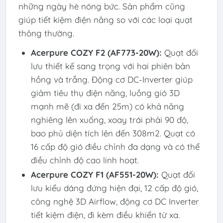
những ngày hè nóng bức. Sản phẩm cũng
giúp tiết kiệm điện năng so với các loại quạt
thông thường.
Acerpure COZY F2 (AF773-20W):
Quạt đối
lưu thiết kế sang trọng với hai phiên bản
hồng và trắng. Động cơ DC-Inverter giúp
giảm tiêu thụ điện năng, luồng gió 3D
mạnh mẽ (đi xa đến 25m) có khả năng
nghiêng lên xuống, xoay trái phải 90 độ,
bao phủ diện tích lên đến 308m2. Quạt có
16 cấp độ gió điều chỉnh đa dạng và có thể
điều chỉnh độ cao linh hoạt.
Acerpure COZY F1 (AF551-20W):
Quạt đối
lưu kiểu dáng đứng hiện đại, 12 cấp độ gió,
công nghệ 3D Airflow, động cơ DC Inverter
tiết kiệm điện, đi kèm điều khiển từ xa.