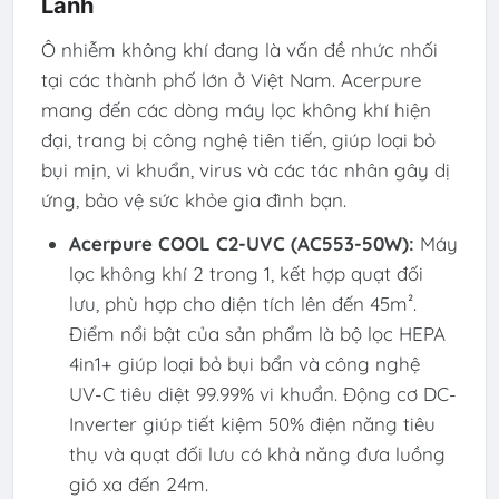
Lành
Ô nhiễm không khí đang là vấn đề nhức nhối
tại các thành phố lớn ở Việt Nam. Acerpure
mang đến các dòng máy lọc không khí hiện
đại, trang bị công nghệ tiên tiến, giúp loại bỏ
bụi mịn, vi khuẩn, virus và các tác nhân gây dị
ứng, bảo vệ sức khỏe gia đình bạn.
Acerpure COOL C2-UVC (AC553-50W):
Máy
lọc không khí 2 trong 1, kết hợp quạt đối
lưu, phù hợp cho diện tích lên đến 45m².
Điểm nổi bật của sản phẩm là bộ lọc HEPA
4in1+ giúp loại bỏ bụi bẩn và công nghệ
UV-C tiêu diệt 99.99% vi khuẩn. Động cơ DC-
Inverter giúp tiết kiệm 50% điện năng tiêu
thụ và quạt đối lưu có khả năng đưa luồng
gió xa đến 24m.