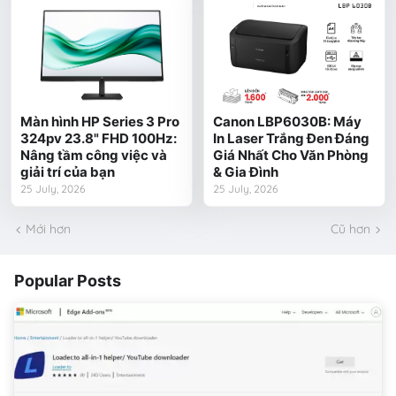
Màn hình HP Series 3 Pro
Canon LBP6030B: Máy
324pv 23.8" FHD 100Hz:
In Laser Trắng Đen Đáng
Nâng tầm công việc và
Giá Nhất Cho Văn Phòng
giải trí của bạn
& Gia Đình
25 July, 2026
25 July, 2026
Mới hơn
Cũ hơn
Popular Posts