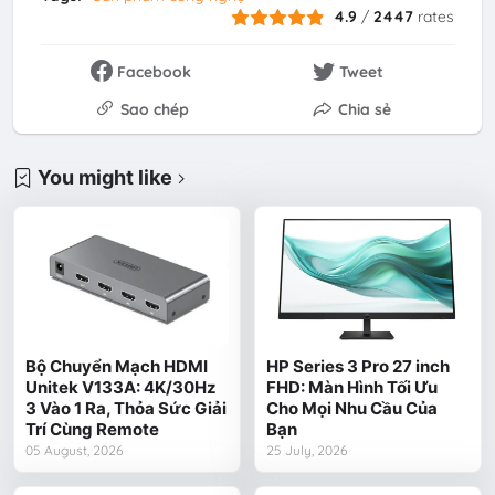
4.9
/
2447
rates
Facebook
Tweet
Sao chép
Chia sẻ
You might like
Bộ Chuyển Mạch HDMI
HP Series 3 Pro 27 inch
Unitek V133A: 4K/30Hz
FHD: Màn Hình Tối Ưu
3 Vào 1 Ra, Thỏa Sức Giải
Cho Mọi Nhu Cầu Của
Trí Cùng Remote
Bạn
05 August, 2026
25 July, 2026