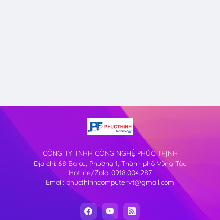
CÔNG TY TNHH CÔNG NGHỆ PHÚC THỊNH
Địa chỉ: 68 Ba cu, Phường 1, Thành phố Vũng Tàu
Hotline/Zalo: 0918.004.287
Email: phucthinhcomputervt@gmail.com