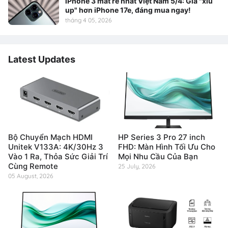
iPhone 3 mắt rẻ nhất Việt Nam 5/4: Giá "xỉu
up" hơn iPhone 17e, đáng mua ngay!
tháng 4 05, 2026
Latest Updates
Bộ Chuyển Mạch HDMI
HP Series 3 Pro 27 inch
Unitek V133A: 4K/30Hz 3
FHD: Màn Hình Tối Ưu Cho
Vào 1 Ra, Thỏa Sức Giải Trí
Mọi Nhu Cầu Của Bạn
Cùng Remote
25 July, 2026
05 August, 2026