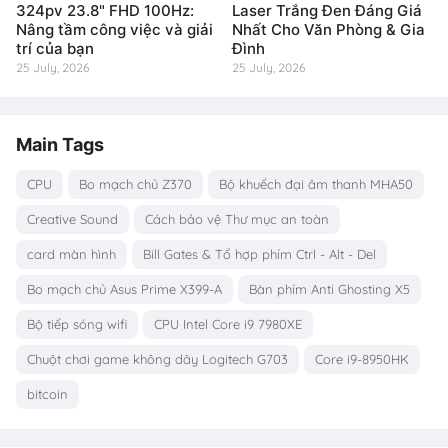
324pv 23.8" FHD 100Hz:
Laser Trắng Đen Đáng Giá
Nâng tầm công việc và giải
Nhất Cho Văn Phòng & Gia
trí của bạn
Đình
25 July, 2026
25 July, 2026
Main Tags
CPU
Bo mạch chủ Z370
Bộ khuếch đại âm thanh MHA50
Creative Sound
Cách bảo vệ Thư mục an toàn
card màn hình
Bill Gates & Tổ hợp phím Ctrl - Alt - Del
Bo mạch chủ Asus Prime X399-A
Bàn phím Anti Ghosting X5
Bộ tiếp sóng wifi
CPU Intel Core i9 7980XE
Chuột chơi game không dây Logitech G703
Core i9-8950HK
bitcoin