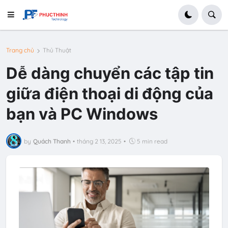
Trang chủ
Thủ Thuật
Dễ dàng chuyển các tập tin
giữa điện thoại di động của
bạn và PC Windows
by
Quách Thanh
•
tháng 2 13, 2025
•
5 min read