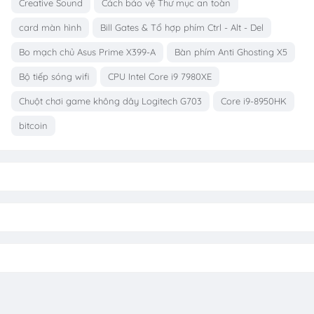
Creative Sound
Cách bảo vệ Thư mục an toàn
card màn hình
Bill Gates & Tổ hợp phím Ctrl - Alt - Del
Bo mạch chủ Asus Prime X399-A
Bàn phím Anti Ghosting X5
Bộ tiếp sóng wifi
CPU Intel Core i9 7980XE
Chuột chơi game không dây Logitech G703
Core i9-8950HK
bitcoin