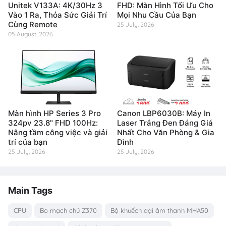
Unitek V133A: 4K/30Hz 3
FHD: Màn Hình Tối Ưu Cho
Vào 1 Ra, Thỏa Sức Giải Trí
Mọi Nhu Cầu Của Bạn
Cùng Remote
25 July, 2026
05 August, 2026
Màn hình HP Series 3 Pro
Canon LBP6030B: Máy In
324pv 23.8" FHD 100Hz:
Laser Trắng Đen Đáng Giá
Nâng tầm công việc và giải
Nhất Cho Văn Phòng & Gia
trí của bạn
Đình
25 July, 2026
25 July, 2026
Main Tags
CPU
Bo mạch chủ Z370
Bộ khuếch đại âm thanh MHA50