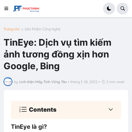
Trang chủ
Sản Phẩm Công Nghệ
TinEye: Dịch vụ tìm kiếm
ảnh tương đồng xịn hơn
Google, Bing
by
Linh Kiện Máy Tính Vũng Tàu
•
tháng 5 28, 2022
•
2 min read
Contents
TinEye là gì?