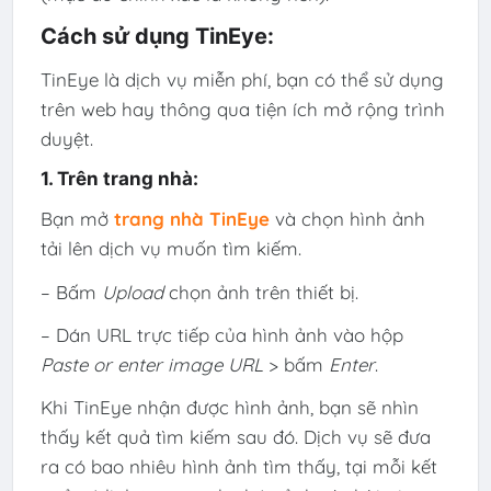
Cách sử dụng TinEye:
TinEye là dịch vụ miễn phí, bạn có thể sử dụng
trên web hay thông qua tiện ích mở rộng trình
duyệt.
1. Trên trang nhà:
Bạn mở
trang nhà TinEye
và chọn hình ảnh
tải lên dịch vụ muốn tìm kiếm.
– Bấm
Upload
chọn ảnh trên thiết bị.
– Dán URL trực tiếp của hình ảnh vào hộp
Paste or enter image URL
> bấm
Enter
.
Khi TinEye nhận được hình ảnh, bạn sẽ nhìn
thấy kết quả tìm kiếm sau đó. Dịch vụ sẽ đưa
ra có bao nhiêu hình ảnh tìm thấy, tại mỗi kết