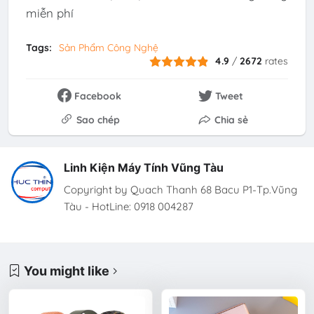
miễn phí
Tags:
Sản Phẩm Công Nghệ
4.9
/
2672
rates
Facebook
Tweet
Sao chép
Chia sẻ
Linh Kiện Máy Tính Vũng Tàu
Copyright by Quach Thanh 68 Bacu P1-Tp.Vũng
Tàu - HotLine: 0918 004287
You might like