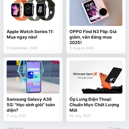
Apple Watch Series 11:
OPPO Find N3 Flip: Giá
Mua ngay nào!
giảm, vẫn đáng mua
2025!
17 September, 2025
17 August, 2025
Samsung Galaxy A36
Ốp Lưng Điện Thoại:
5G: "Học sinh giỏi" toàn
Chuẩn Mực Chất Lượng
diện?
Mới
11 July, 2025
09 July, 2025
Mới hơn
Cũ hơn