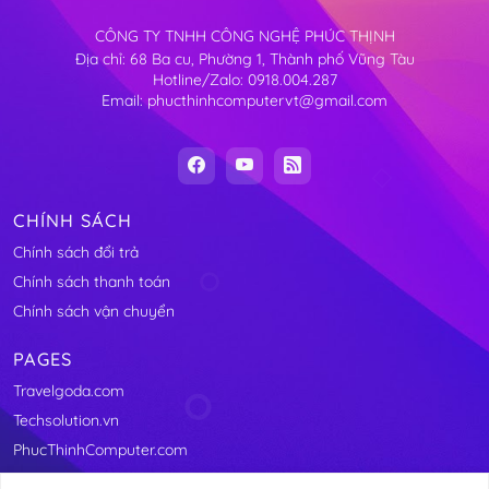
CÔNG TY TNHH CÔNG NGHỆ PHÚC THỊNH
Địa chỉ: 68 Ba cu, Phường 1, Thành phố Vũng Tàu
Hotline/Zalo: 0918.004.287
Email: phucthinhcomputervt@gmail.com
CHÍNH SÁCH
Chính sách đổi trả
Chính sách thanh toán
Chính sách vận chuyển
PAGES
Travelgoda.com
Techsolution.vn
PhucThinhComputer.com