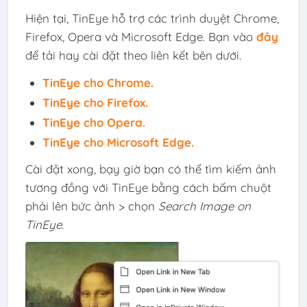
Hiện tại, TinEye hỗ trợ các trình duyệt Chrome,
Firefox, Opera và Microsoft Edge. Bạn vào
đây
để tải hay cài đặt theo liên kết bên dưới.
TinEye cho Chrome.
TinEye cho Firefox.
TinEye cho Opera.
TinEye cho Microsoft Edge.
Cài đặt xong, bạy giờ bạn có thể tìm kiếm ảnh
tương đồng với TinEye bằng cách bấm chuột
phải lên bức ảnh > chọn
Search Image on
TinEye
.