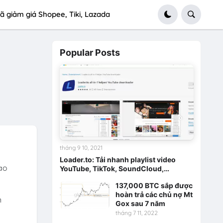
ã giảm giá Shopee, Tiki, Lazada
Popular Posts
tháng 9 10, 2021
Loader.to: Tải nhanh playlist video
ào
YouTube, TikTok, SoundCloud,…
137,000 BTC sắp được
hoàn trả các chủ nợ Mt
n
Gox sau 7 năm
tháng 7 11, 2022