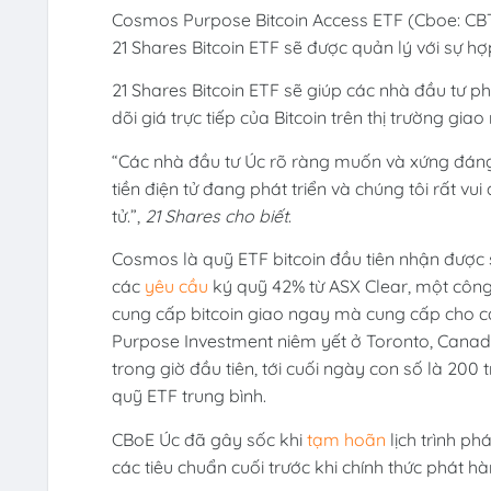
Cosmos Purpose Bitcoin Access ETF (Cboe: CB
21 Shares Bitcoin ETF sẽ được quản lý với sự hợ
21 Shares Bitcoin ETF sẽ giúp các nhà đầu tư ph
dõi giá trực tiếp của Bitcoin trên thị trường giao
“Các nhà đầu tư Úc rõ ràng muốn và xứng đáng
tiền điện tử đang phát triển và chúng tôi rất vui
tử.”,
21 Shares cho biết
.
Cosmos là quỹ ETF bitcoin đầu tiên nhận được
các
yêu cầu
ký quỹ 42% từ ASX Clear, một công
cung cấp bitcoin giao ngay mà cung cấp cho cá
Purpose Investment niêm yết ở Toronto, Canada 
trong giờ đầu tiên, tới cuối ngày con số là 200
quỹ ETF trung bình.
CBoE Úc đã gây sốc khi
tạm hoãn
lịch trình p
các tiêu chuẩn cuối trước khi chính thức phát hà