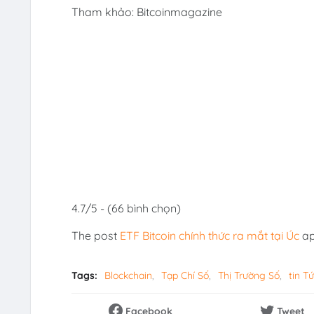
Tham khảo: Bitcoinmagazine
4.7/5 - (66 bình chọn)
The post
ETF Bitcoin chính thức ra mắt tại Úc
ap
Tags:
Blockchain
Tạp Chí Số
Thị Trường Số
tin Tứ
Facebook
Tweet