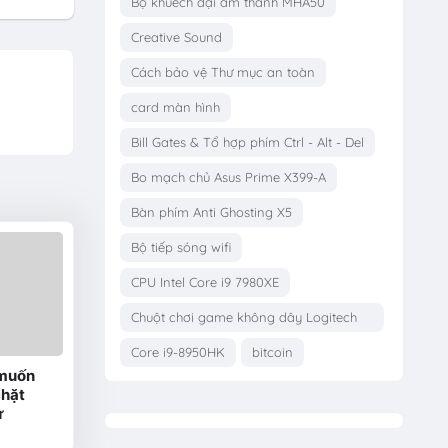
Bộ khuếch đại âm thanh MHA50
Creative Sound
Cách bảo vệ Thư mục an toàn
card màn hình
Bill Gates & Tổ hợp phím Ctrl - Alt - Del
Bo mạch chủ Asus Prime X399-A
Bàn phím Anti Ghosting X5
Bộ tiếp sóng wifi
CPU Intel Core i9 7980XE
Chuột chơi game không dây Logitech
G703
Core i9-8950HK
bitcoin
 muốn
chặt
ử