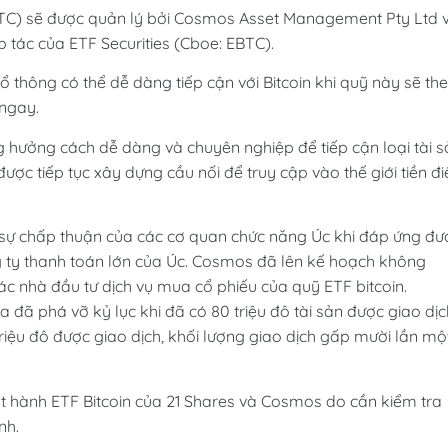
TC) sẽ được quản lý bởi Cosmos Asset Management Pty Ltd 
p tác của ETF Securities (Cboe: EBTC).
ổ thông có thể dễ dàng tiếp cận với Bitcoin khi quỹ này sẽ th
 ngay.
 hưởng cách dễ dàng và chuyên nghiệp để tiếp cận loại tài s
 được tiếp tục xây dựng cầu nối để truy cập vào thế giới tiền đi
 sự chấp thuận của các cơ quan chức năng Úc khi đáp ứng đư
 ty thanh toán lớn của Úc. Cosmos đã lên kế hoạch không
c nhà đầu tư dịch vụ mua cổ phiếu của quỹ ETF bitcoin.
đã phá vỡ kỷ lục khi đã có 80 triệu đô tài sản được giao dịc
 triệu đô được giao dịch, khối lượng giao dịch gấp mười lần mộ
hát hành ETF Bitcoin của 21 Shares và Cosmos do cần kiểm tra
nh.