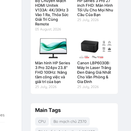
Bộ Chuyển Mạch
HP Series 3 Pro 27
HDMI Unitek
inch FHD: Màn Hình
V133A: 4K/30Hz 3
Tối Ưu Cho Mọi Nhu
Vào 1 Ra, Thỏa Sức
Cầu Của Bạn
Giải Trí Cùng
25 July, 2026
Remote
05 August, 2026
Màn hình HP Series
Canon LBP6030B:
3 Pro 324pv 23.8"
Máy In Laser Trắng
FHD 100Hz: Nâng
Đen Đáng Giá Nhất
tầm công việc và
Cho Văn Phòng &
giải trí của bạn
Gia Đình
25 July, 2026
25 July, 2026
Main Tags
tes
CPU
Bo mạch chủ Z370