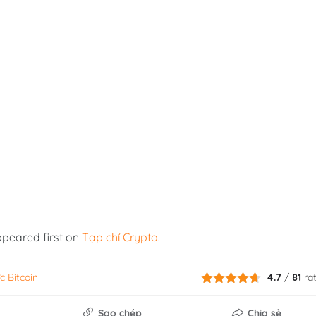
peared first on
Tạp chí Crypto
.
c Bitcoin
4.7
/
81
ra
Sao chép
Chia sẻ