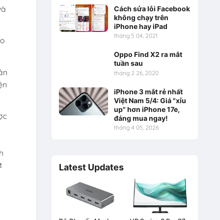
và
Cách sửa lỗi Facebook
không chạy trên
iPhone hay iPad
tháng 5 04, 2021
eo
Oppo Find X2 ra mắt
tuần sau
ản
tháng 2 26, 2020
ện
iPhone 3 mắt rẻ nhất
Việt Nam 5/4: Giá "xỉu
up" hơn iPhone 17e,
ợc
đáng mua ngay!
tháng 4 05, 2026
h
t
Latest Updates