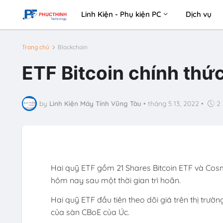
Linh Kiện - Phụ kiện PC
Dịch vụ
Trang chủ
Blockchain
ETF Bitcoin chính thức
by
Linh Kiện Máy Tính Vũng Tàu
•
tháng 5 13, 2022
•
2
Hai quỹ ETF gồm 21 Shares Bitcoin ETF và Cosm
hôm nay sau một thời gian trì hoãn.
Hai quỹ ETF đầu tiên theo dõi giá trên thị trư
của sàn CBoE của Úc.