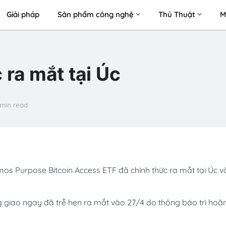
Giải pháp
Sản phẩm công nghệ
Thủ Thuật
M
 ra mắt tại Úc
 min read
os Purpose Bitcoin Access ETF đã chính thức ra mắt tại Úc v
ờng giao ngay đã trễ hẹn ra mắt vào 27/4 do thông báo trì hoã