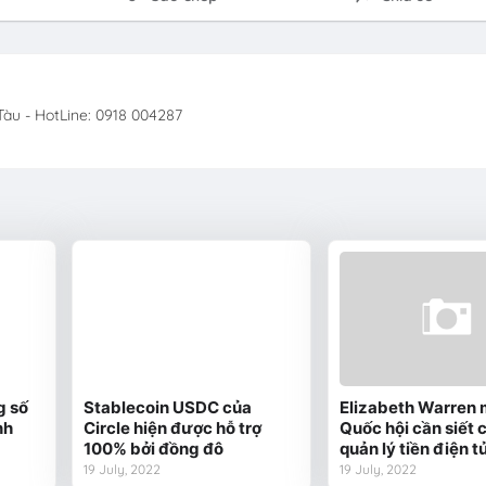
àu - HotLine: 0918 004287
g số
Stablecoin USDC của
Elizabeth Warren
nh
Circle hiện được hỗ trợ
Quốc hội cần siết 
100% bởi đồng đô
quản lý tiền điện t
19 July, 2022
19 July, 2022