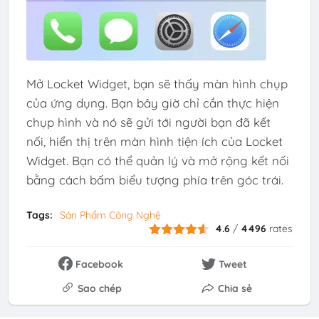
Mở Locket Widget, bạn sẽ thấy màn hình chụp
của ứng dụng. Bạn bây giờ chỉ cần thực hiện
chụp hình và nó sẽ gửi tới người bạn đã kết
nối, hiển thị trên màn hình tiện ích của Locket
Widget. Bạn có thể quản lý và mở rộng kết nối
bằng cách bấm biểu tượng phía trên góc trái.
Tags:
Sản Phẩm Công Nghệ
4.6
/
4496
rates
Facebook
Tweet
Sao chép
Chia sẻ