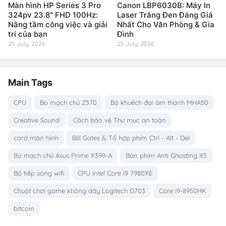
Màn hình HP Series 3 Pro
Canon LBP6030B: Máy In
324pv 23.8" FHD 100Hz:
Laser Trắng Đen Đáng Giá
Nâng tầm công việc và giải
Nhất Cho Văn Phòng & Gia
trí của bạn
Đình
25 July, 2026
25 July, 2026
Main Tags
CPU
Bo mạch chủ Z370
Bộ khuếch đại âm thanh MHA50
Creative Sound
Cách bảo vệ Thư mục an toàn
card màn hình
Bill Gates & Tổ hợp phím Ctrl - Alt - Del
Bo mạch chủ Asus Prime X399-A
Bàn phím Anti Ghosting X5
Bộ tiếp sóng wifi
CPU Intel Core i9 7980XE
Chuột chơi game không dây Logitech G703
Core i9-8950HK
bitcoin