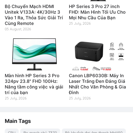
Bộ Chuyển Mạch HDMI
HP Series 3 Pro 27 inch
Unitek V133A: 4K/30Hz 3
FHD: Màn Hình Tối Ưu Cho
Vào 1 Ra, Thỏa Sức Giải Trí
Mọi Nhu Cầu Của Bạn
Cùng Remote
25 July, 2026
05 August, 2026
Màn hình HP Series 3 Pro
Canon LBP6030B: Máy In
324pv 23.8" FHD 100Hz:
Laser Trắng Đen Đáng Giá
Nâng tầm công việc và giải
Nhất Cho Văn Phòng & Gia
trí của bạn
Đình
25 July, 2026
25 July, 2026
Main Tags
CPU
Bo mạch chủ Z370
Bộ khuếch đại âm thanh MHA50