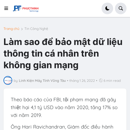
Trang chủ
Tin Công Nghệ
Làm sao để bảo mật dữ liệu
thông tin cá nhân trên
không gian mạng
by
Linh Kiện Máy Tính Vũng Tàu
•
tháng 1 26, 2022
•
6 min read
Theo báo cáo của FBI, tội phạm mạng đã gây
thiệt hại 4,1 tỷ USD vào năm 2020, tăng 17% so
với năm 2019.
Ông Hari Ravichandran, Giám đốc điều hành