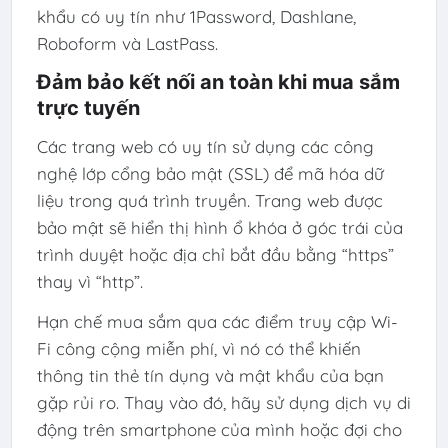
khẩu có uy tín như 1Password, Dashlane,
Roboform và LastPass.
Đảm bảo kết nối an toàn khi mua sắm
trực tuyến
Các trang web có uy tín sử dụng các công
nghệ lớp cổng bảo mật (SSL) để mã hóa dữ
liệu trong quá trình truyền. Trang web được
bảo mật sẽ hiển thị hình ổ khóa ở góc trái của
trình duyệt hoặc địa chỉ bắt đầu bằng “https”
thay vì “http”.
Hạn chế mua sắm qua các điểm truy cập Wi-
Fi công cộng miễn phí, vì nó có thể khiến
thông tin thẻ tín dụng và mật khẩu của bạn
gặp rủi ro. Thay vào đó, hãy sử dụng dịch vụ di
động trên smartphone của mình hoặc đợi cho