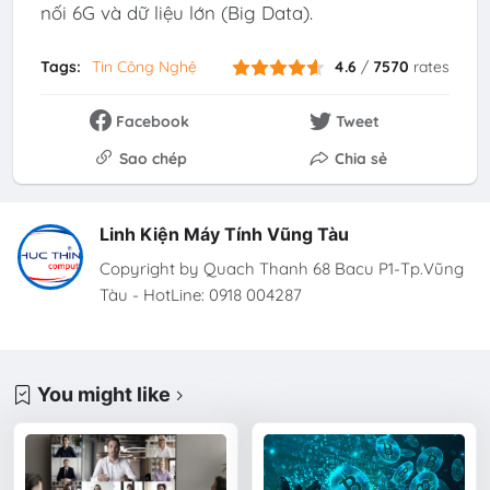
nối 6G và dữ liệu lớn (Big Data).
Tags:
Tin Công Nghệ
4.6
/
7570
rates
Facebook
Tweet
Sao chép
Chia sẻ
Linh Kiện Máy Tính Vũng Tàu
Copyright by Quach Thanh 68 Bacu P1-Tp.Vũng
Tàu - HotLine: 0918 004287
You might like