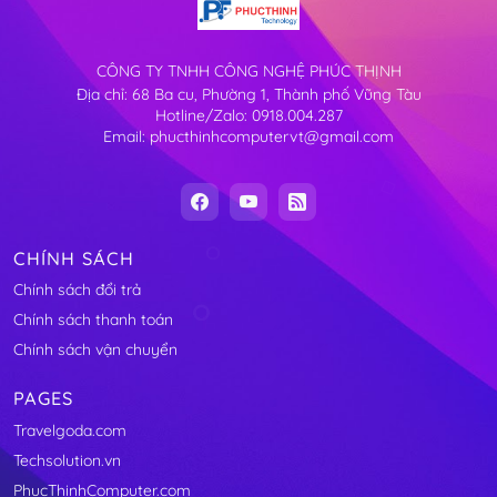
CÔNG TY TNHH CÔNG NGHỆ PHÚC THỊNH
Địa chỉ: 68 Ba cu, Phường 1, Thành phố Vũng Tàu
Hotline/Zalo: 0918.004.287
Email: phucthinhcomputervt@gmail.com
CHÍNH SÁCH
Chính sách đổi trả
Chính sách thanh toán
Chính sách vận chuyển
PAGES
Travelgoda.com
Techsolution.vn
PhucThinhComputer.com