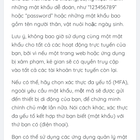
những mật khẩu dễ đoán, như “123456789”
hoặc “password” hoặc những mật khẩu bao
gồm tên người thân, vật nuôi hoặc ngày sinh.
Lưu ý, không bao giờ sử dụng cùng một mật
khẩu cho tất cả các hoạt động trực tuyến của
bạn, bởi vì nếu một trang web hoặc ứng dụng
bị xâm phạm, kẻ gian sẽ có quyền truy cập
vào tất cả các tài khoản trực tuyến còn lại.
Nếu có thể, hãy chọn xác thực đa yếu tố (MFA),
ngoài yêu cầu mật khẩu, một mã sẽ được gửi
đến thiết bị di động của bạn, để chứng minh
chính chủ một lần nữa. Nói cách khác, xác thực
đa yếu tố kết hợp thứ bạn biết (mật khẩu) với
thứ bạn có (điện thoại).
Bạn có thể sử dụng các ứng dụng quản lý mật