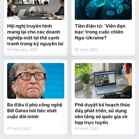
Hội nghị truyền hình
Tiền điện tử: ‘Viên đạn
mang lại cho các doanh
bạc' trong cuộc chiến
nghiệp một lợi thế cạnh
Nga-Ukraine?
tranh trong kỷ nguyên lai
10 February, 2025
05 April, 2022
Ba điều tỉ phú công nghệ
Phê duyệt kế hoạch thúc
Bill Gates hối tiếc nhất
đẩy phát triển, sử dụng
cuộc đời mình
nền tảng số quốc gia về
họp trực tuyến
05 April, 2022
04 April, 2022