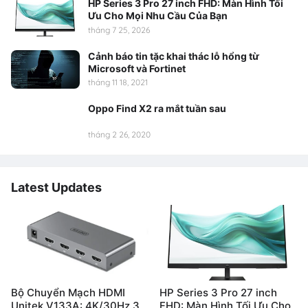
HP Series 3 Pro 27 inch FHD: Màn Hình Tối
Ưu Cho Mọi Nhu Cầu Của Bạn
tháng 7 25, 2026
Cảnh báo tin tặc khai thác lỗ hổng từ
Microsoft và Fortinet
tháng 11 18, 2021
Oppo Find X2 ra mắt tuần sau
tháng 2 26, 2020
Latest Updates
Bộ Chuyển Mạch HDMI
HP Series 3 Pro 27 inch
Unitek V133A: 4K/30Hz 3
FHD: Màn Hình Tối Ưu Cho