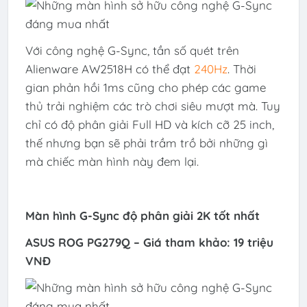
Với công nghệ G-Sync, tần số quét trên
Alienware AW2518H có thể đạt
240Hz
. Thời
gian phản hồi 1ms cũng cho phép các game
thủ trải nghiệm các trò chơi siêu mượt mà. Tuy
chỉ có độ phân giải Full HD và kích cỡ 25 inch,
thế nhưng bạn sẽ phải trầm trồ bởi những gì
mà chiếc màn hình này đem lại.
Màn hình G-Sync độ phân giải 2K tốt nhất
ASUS ROG PG279Q – Giá tham khảo: 19 triệu
VNĐ