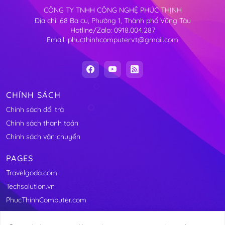
CÔNG TY TNHH CÔNG NGHỆ PHÚC THỊNH
Địa chỉ: 68 Ba cu, Phường 1, Thành phố Vũng Tàu
Hotline/Zalo: 0918.004.287
Email: phucthinhcomputervt@gmail.com
CHÍNH SÁCH
Chính sách đổi trả
Chính sách thanh toán
Chính sách vận chuyển
PAGES
Travelgoda.com
Techsolution.vn
PhucThinhComputer.com