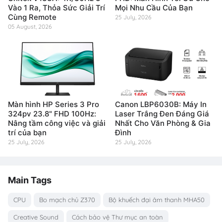
Vào 1 Ra, Thỏa Sức Giải Trí
Mọi Nhu Cầu Của Bạn
Cùng Remote
25 July, 2026
05 August, 2026
Màn hình HP Series 3 Pro
Canon LBP6030B: Máy In
324pv 23.8" FHD 100Hz:
Laser Trắng Đen Đáng Giá
Nâng tầm công việc và giải
Nhất Cho Văn Phòng & Gia
trí của bạn
Đình
25 July, 2026
25 July, 2026
Main Tags
CPU
Bo mạch chủ Z370
Bộ khuếch đại âm thanh MHA50
Creative Sound
Cách bảo vệ Thư mục an toàn