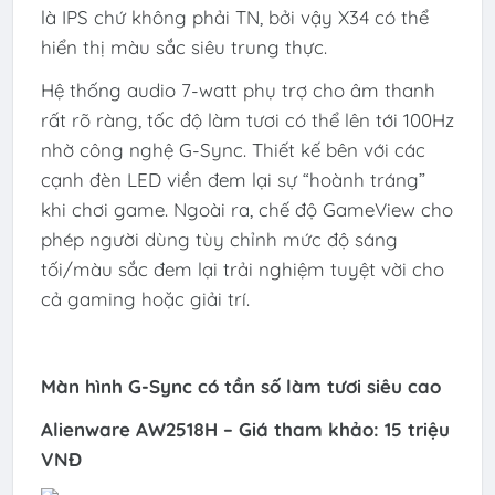
là IPS chứ không phải TN, bởi vậy X34 có thể
hiển thị màu sắc siêu trung thực.
Hệ thống audio 7-watt phụ trợ cho âm thanh
rất rõ ràng, tốc độ làm tươi có thể lên tới 100Hz
nhờ công nghệ G-Sync. Thiết kế bên với các
cạnh đèn LED viền đem lại sự “hoành tráng”
khi chơi game. Ngoài ra, chế độ GameView cho
phép người dùng tùy chỉnh mức độ sáng
tối/màu sắc đem lại trải nghiệm tuyệt vời cho
cả gaming hoặc giải trí.
Màn hình G-Sync có tần số làm tươi siêu cao
Alienware AW2518H – Giá tham khảo: 15 triệu
VNĐ