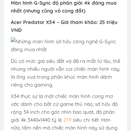
Màn hình G-Sync độ phân giải 4k đáng mua
nhất (nhưng cũng vô cùng đắt)
Acer Predator X34 – Giá tham khảo: 25 triệu
VNĐ
Dù có mức giá siêu đắt và đã ra mắt từ lâu, thế
nhưng nhiều người vẫn coi chiếc màn hình này
là ông vua trong phân khúc màn hình dành
riêng cho gaming.
X34 thực sự là một chiếc màn hình cong mơ
ước dành cho bất cứ game thủ nào, sở hữu độ
rộng 34 inch cho góc nhìn bao quát, độ phân
giải 4k 3440×1440 tỷ lệ
21:9
siêu chi tiết. Hơn
nữa, tấm nền mà chiếc màn hình này sử dụng