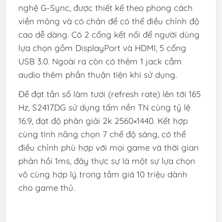
nghệ G-Sync, được thiết kế theo phong cách
viền mỏng và có chân để có thể điều chỉnh độ
cao dễ dàng. Có 2 cổng kết nối để người dùng
lựa chọn gồm DisplayPort và HDMI, 5 cổng
USB 3.0. Ngoài ra còn có thêm 1 jack cắm
audio thêm phần thuận tiện khi sử dụng.
Để đạt tần số làm tươi (refresh rate) lên tới 165
Hz, S2417DG sử dụng tấm nền TN cùng tỷ lệ
16:9, đạt độ phân giải 2k 2560×1440. Kết hợp
cùng tính năng chọn 7 chế độ sáng, có thể
điều chỉnh phù hợp với mọi game và thời gian
phản hồi 1ms, đây thực sự là một sự lựa chọn
vô cùng hợp lý trong tầm giá 10 triệu dành
cho game thủ.