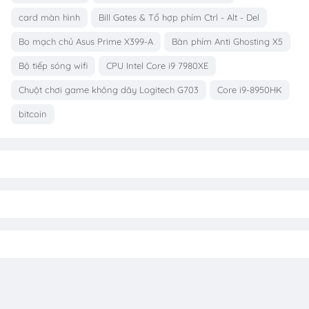
card màn hình
Bill Gates & Tổ hợp phím Ctrl - Alt - Del
Bo mạch chủ Asus Prime X399-A
Bàn phím Anti Ghosting X5
Bộ tiếp sóng wifi
CPU Intel Core i9 7980XE
Chuột chơi game không dây Logitech G703
Core i9-8950HK
bitcoin