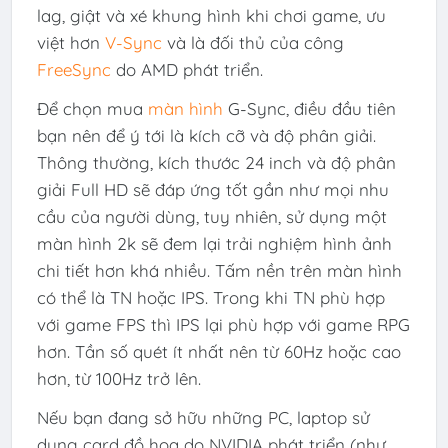
lag, giật và xé khung hình khi chơi game, ưu
việt hơn
V-Sync
và là đối thủ của công
FreeSync
do AMD phát triển.
Để chọn mua
màn hình
G-Sync, điều đầu tiên
bạn nên để ý tới là kích cỡ và độ phân giải.
Thông thường, kích thước 24 inch và độ phân
giải Full HD sẽ đáp ứng tốt gần như mọi nhu
cầu của người dùng, tuy nhiên, sử dụng một
màn hình 2k sẽ đem lại trải nghiệm hình ảnh
chi tiết hơn khá nhiều. Tấm nền trên màn hình
có thể là TN hoặc IPS. Trong khi TN phù hợp
với game FPS thì IPS lại phù hợp với game RPG
hơn. Tần số quét ít nhất nên từ 60Hz hoặc cao
hơn, từ 100Hz trở lên.
Nếu bạn đang sở hữu những PC, laptop sử
dụng card đồ họa do NVIDIA phát triển (như