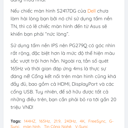
Nếu chiếc màn hình S2417DG của
Dell
chưa
làm hài lòng bạn bởi nó chỉ sử dụng tấm nền
TN, thì có lẽ chiếc màn hình đến từ Asus sẽ
khiến bạn phải “nức lòng”.
Sử dụng tấm nền IPS nên PG279Q có góc nhìn
rất rộng, đặc biệt hơn là mức độ thể hiện màu
sắc vượt trội hơn hẳn. Ngoài ra, tần số quét
165Hz và thời gian đáp ứng 4ms là thực sự
đáng nể! Cổng kết nối trên màn hình cũng khá
đầy đủ, bao gồm cả HDMI, DisplayPort và các
cổng USB. Tuy nhiên, để sở hữu được tất cả
những điều trên, bạn cần phải bỏ ra tới gần 20
triệu VNĐ!
Tags:
144HZ
165Hz
21:9
240Hz
4K
FreeSync
G-
Sync
màn hình
Tin Công Nghệ
V-Sync