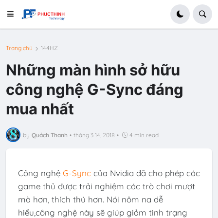
Trang chủ
144HZ
Những màn hình sở hữu
công nghệ G-Sync đáng
mua nhất
by
Quách Thanh
•
tháng 3 14, 2018
•
4 min read
Công nghệ
G-Sync
của Nvidia đã cho phép các
game thủ được trải nghiệm các trò chơi mượt
mà hơn, thích thú hơn. Nói nôm na dễ
hiểu,công nghệ này sẽ giúp giảm tình trạng