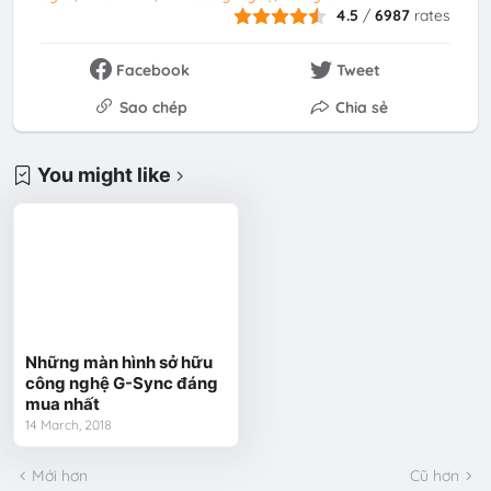
4.5
/
6987
rates
Facebook
Tweet
Sao chép
Chia sẻ
You might like
Những màn hình sở hữu
công nghệ G-Sync đáng
mua nhất
14 March, 2018
Mới hơn
Cũ hơn