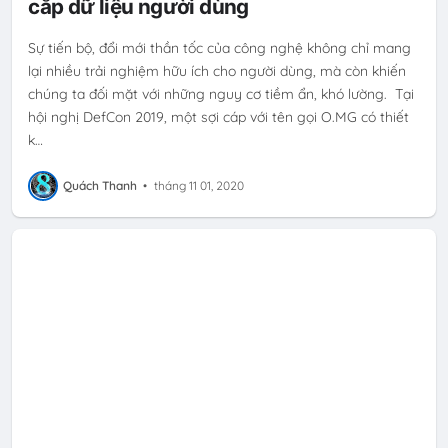
cắp dữ liệu người dùng
Sự tiến bộ, đổi mới thần tốc của công nghệ không chỉ mang
lại nhiều trải nghiệm hữu ích cho người dùng, mà còn khiến
chúng ta đối mặt với những nguy cơ tiềm ẩn, khó lường. Tại
hội nghị DefCon 2019, một sợi cáp với tên gọi O.MG có thiết
k…
Quách Thanh
•
tháng 11 01, 2020