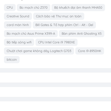
CPU
Bo mạch chủ Z370
Bộ khuếch đại âm thanh MHA50
Creative Sound
Cách bảo vệ Thư mục an toàn
card màn hình
Bill Gates & Tổ hợp phím Ctrl - Alt - Del
Bo mạch chủ Asus Prime X399-A
Bàn phím Anti Ghosting X5
Bộ tiếp sóng wifi
CPU Intel Core i9 7980XE
Chuột chơi game không dây Logitech G703
Core i9-8950HK
bitcoin