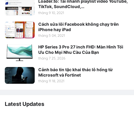
Loader.to: Tải nhanh playlist video YouTube,
TikTok, SoundCloud,…
tháng 9 10, 2021
Cách sửa lỗi Facebook không chạy trên
iPhone hay iPad
tháng 5 04, 2021
HP Series 3 Pro 27 inch FHD: Màn Hình Tối
Ưu Cho Mọi Nhu Cầu Của Bạn
tháng 7 25, 2026
Cảnh báo tin tặc khai thác lỗ hổng từ
Microsoft và Fortinet
tháng 11 18, 2021
Latest Updates