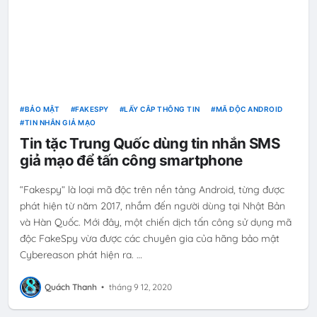
BẢO MẬT
FAKESPY
LẤY CẮP THÔNG TIN
MÃ ĐỘC ANDROID
TIN NHẮN GIẢ MẠO
Tin tặc Trung Quốc dùng tin nhắn SMS
giả mạo để tấn công smartphone
“Fakespy” là loại mã độc trên nền tảng Android, từng được
phát hiện từ năm 2017, nhắm đến người dùng tại Nhật Bản
và Hàn Quốc. Mới đây, một chiến dịch tấn công sử dụng mã
độc FakeSpy vừa được các chuyên gia của hãng bảo mật
Cybereason phát hiện ra. …
Quách Thanh
•
tháng 9 12, 2020