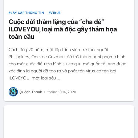
LẤY CẮP THÔNG TIN
VIRUS
Cuộc đời thầm lặng của “cha đẻ”
ILOVEYOU, loại mã độc gây thảm họa
toàn cầu
Cách đây 20 năm, một lập trình viên trẻ tuổi người
Philippines, Onel de Guzman, đã trở thành nghi phạm chính
cho một cuộc điều tra hình sự có quy mô quốc tế. Anh được
xác định là người đã tạo ra và phát tán virus có tên gọi
ILOVEYOU, một loại sâu …
Quách Thanh
•
tháng 10 14, 2020