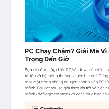
PC Chạy Chậm? Giải Mã Vì
Trọng Đến Giờ
Bạn có cảm thấy chiếc PC Windows của mình n
tải lâu và hệ thống thường xuyên bị treo? Đừ
mới. Một trong những nguyên nhân khiến PC củ
mảnh. Bài viết này sẽ giải thích chi tiết về h
mảnh (defragmentation) và cách thực hiện nó đ
Contents