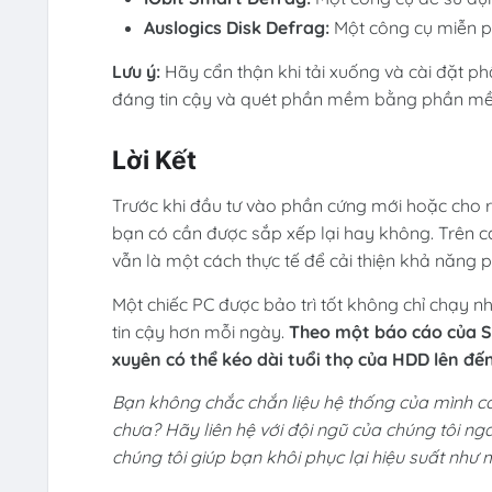
Auslogics Disk Defrag:
Một công cụ miễn ph
Lưu ý:
Hãy cẩn thận khi tải xuống và cài đặt p
đáng tin cậy và quét phần mềm bằng phần mềm d
Lời Kết
Trước khi đầu tư vào phần cứng mới hoặc cho rằ
bạn có cần được sắp xếp lại hay không. Trên 
vẫn là một cách thực tế để cải thiện khả năng p
Một chiếc PC được bảo trì tốt không chỉ chạy 
tin cậy hơn mỗi ngày.
Theo một báo cáo của S
xuyên có thể kéo dài tuổi thọ của HDD lên đế
Bạn không chắc chắn liệu hệ thống của mình c
chưa? Hãy liên hệ với đội ngũ của chúng tôi n
chúng tôi giúp bạn khôi phục lại hiệu suất như