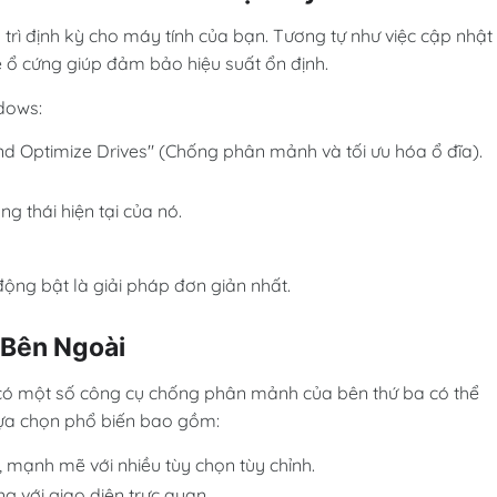
 trì định kỳ cho máy tính của bạn. Tương tự như việc cập nhật
e ổ cứng giúp đảm bảo hiệu suất ổn định.
ndows:
d Optimize Drives" (Chống phân mảnh và tối ưu hóa ổ đĩa).
g thái hiện tại của nó.
ự động bật là giải pháp đơn giản nhất.
 Bên Ngoài
có một số công cụ chống phân mảnh của bên thứ ba có thể
lựa chọn phổ biến bao gồm:
 mạnh mẽ với nhiều tùy chọn tùy chỉnh.
g với giao diện trực quan.