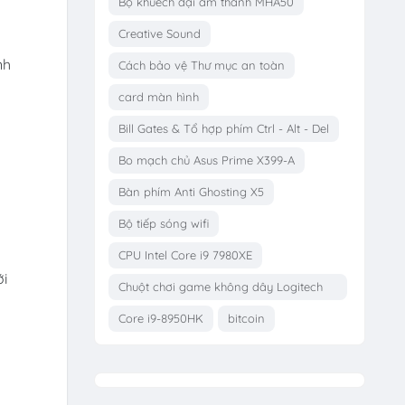
Bộ khuếch đại âm thanh MHA50
Creative Sound
nh
Cách bảo vệ Thư mục an toàn
card màn hình
Bill Gates & Tổ hợp phím Ctrl - Alt - Del
Bo mạch chủ Asus Prime X399-A
Bàn phím Anti Ghosting X5
Bộ tiếp sóng wifi
CPU Intel Core i9 7980XE
ới
Chuột chơi game không dây Logitech
G703
Core i9-8950HK
bitcoin