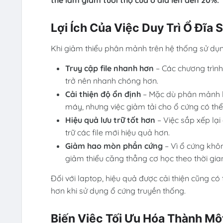
Lợi Ích Của Việc Duy Trì Ổ Đĩa 
Khi giảm thiểu phân mảnh trên hệ thống sử dụn
Truy cập file nhanh hơn
– Các chương trình
trở nên nhanh chóng hơn.
Cải thiện độ ổn định
– Mặc dù phân mảnh kh
máy, nhưng việc giảm tải cho ổ cứng có thể 
Hiệu quả lưu trữ tốt hơn
– Việc sắp xếp lại
trữ các file mới hiệu quả hơn.
Giảm hao mòn phần cứng
– Vì ổ cứng khôn
giảm thiểu căng thẳng cơ học theo thời gia
Đối với laptop, hiệu quả được cải thiện cũng c
hơn khi sử dụng ổ cứng truyền thống.
Biến Việc Tối Ưu Hóa Thành Một