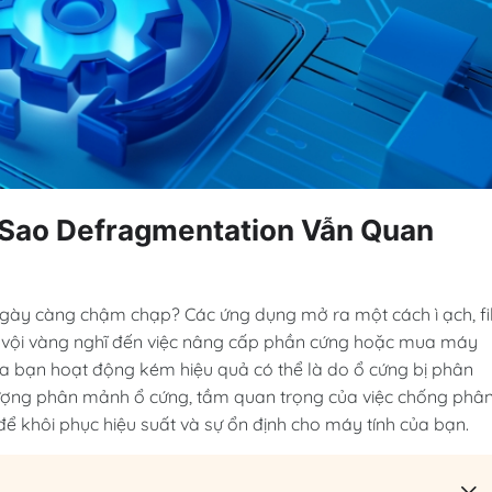
 Sao Defragmentation Vẫn Quan
gày càng chậm chạp? Các ứng dụng mở ra một cách ì ạch, fi
ng vội vàng nghĩ đến việc nâng cấp phần cứng hoặc mua máy
a bạn hoạt động kém hiệu quả có thể là do ổ cứng bị phân
iện tượng phân mảnh ổ cứng, tầm quan trọng của việc chống phâ
ể khôi phục hiệu suất và sự ổn định cho máy tính của bạn.