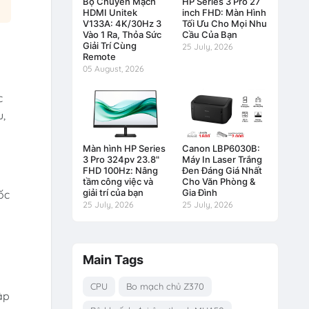
Bộ Chuyển Mạch
HP Series 3 Pro 27
HDMI Unitek
inch FHD: Màn Hình
V133A: 4K/30Hz 3
Tối Ưu Cho Mọi Nhu
Vào 1 Ra, Thỏa Sức
Cầu Của Bạn
Giải Trí Cùng
25 July, 2026
Remote
05 August, 2026
c
u,
Màn hình HP Series
Canon LBP6030B:
3 Pro 324pv 23.8"
Máy In Laser Trắng
FHD 100Hz: Nâng
Đen Đáng Giá Nhất
tầm công việc và
Cho Văn Phòng &
giải trí của bạn
Gia Đình
ốc
25 July, 2026
25 July, 2026
Main Tags
CPU
Bo mạch chủ Z370
ập