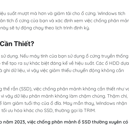
 hiệu suất mượt mà hơn và giảm tải cho ổ cứng. Windows tích
hân tích ổ cứng của bạn và xác định xem việc chống phân mả
ày sẽ tự động chạy theo lịch trình định kỳ.
Cần Thiết?
g sử dụng. Nếu máy tính của bạn sử dụng ổ cứng truyền thống
thể tạo ra sự khác biệt đáng kể về hiệu suất. Các ổ HDD dựa
ghi dữ liệu, vì vậy việc giảm thiểu chuyển động không cần
g thể rắn (SSD), việc chống phân mảnh không cần thiết như v
vì vậy dữ liệu phân mảnh không làm chậm chúng. Thậm chí,
ể làm giảm tuổi thọ của ổ đĩa. May mắn thay, Windows nhận
h tối ưu hóa khác cho SSD, thường gọi là TRIM.
o năm 2023, việc chống phân mảnh ổ SSD thường xuyên có