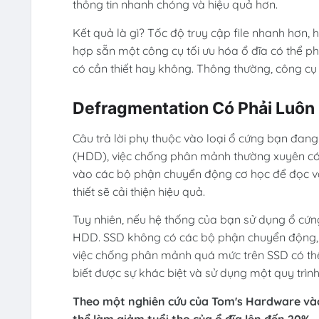
thông tin nhanh chóng và hiệu quả hơn.
Kết quả là gì? Tốc độ truy cập file nhanh hơn,
hợp sẵn một công cụ tối ưu hóa ổ đĩa có thể p
có cần thiết hay không. Thông thường, công cụ n
Defragmentation Có Phải Luôn 
Câu trả lời phụ thuộc vào loại ổ cứng bạn đan
(HDD), việc chống phân mảnh thường xuyên có 
vào các bộ phận chuyển động cơ học để đọc và 
thiết sẽ cải thiện hiệu quả.
Tuy nhiên, nếu hệ thống của bạn sử dụng ổ cứn
HDD. SSD không có các bộ phận chuyển động, 
việc chống phân mảnh quá mức trên SSD có th
biết được sự khác biệt và sử dụng một quy trìn
Theo một nghiên cứu của Tom's Hardware và
thể làm giảm tuổi thọ của ổ đĩa lên đến 20%.