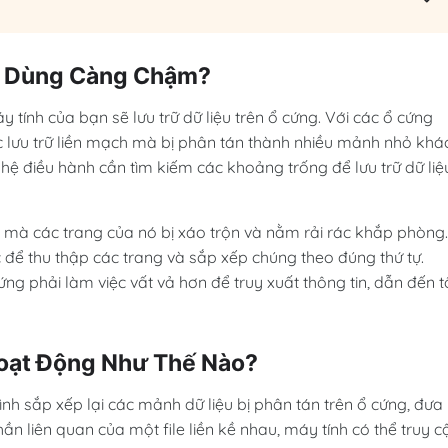
ng Dùng Càng Chậm?
y tính của bạn sẽ lưu trữ dữ liệu trên ổ cứng. Với các ổ cứng
 lưu trữ liền mạch mà bị phân tán thành nhiều mảnh nhỏ khá
hệ điều hành cần tìm kiếm các khoảng trống để lưu trữ dữ liệ
à các trang của nó bị xáo trộn và nằm rải rác khắp phòng.
c để thu thập các trang và sắp xếp chúng theo đúng thứ tự.
ứng phải làm việc vất vả hơn để truy xuất thông tin, dẫn đến t
Hoạt Động Như Thế Nào?
h sắp xếp lại các mảnh dữ liệu bị phân tán trên ổ cứng, đưa
 liên quan của một file liền kề nhau, máy tính có thể truy c