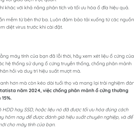
í khác với khả năng phân tích và tối ưu hóa ổ đĩa hiệu quả.
hần mềm từ bên thứ ba. Luôn đảm bảo tải xuống từ các nguồn
iệt virus trước khi cài đặt.
ng máy tính của bạn đã lỗi thời, hãy xem xét liệu ổ cứng của
các hệ thống sử dụng ổ cứng truyền thống, chống phân mảnh
hản hồi và duy trì hiệu suất mượt mà.
nhanh hơn mà còn kéo dài tuổi thọ và mang lại trải nghiệm đá
tatista năm 2024, việc chống phân mảnh ổ cứng thường
n 15%.
ó HDD hay SSD, hoặc liệu nó đã được tối ưu hóa đúng cách
gay hôm nay để được đánh giá hiệu suất chuyên nghiệp, và để
 mới cho máy tính của bạn.