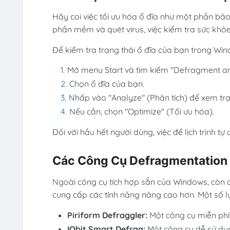
Hãy coi việc tối ưu hóa ổ đĩa như một phần bảo
phần mềm và quét virus, việc kiểm tra sức khỏ
Để kiểm tra trạng thái ổ đĩa của bạn trong Wi
Mở menu Start và tìm kiếm "Defragment an
Chọn ổ đĩa của bạn.
Nhấp vào "Analyze" (Phân tích) để xem trạn
Nếu cần, chọn "Optimize" (Tối ưu hóa).
Đối với hầu hết người dùng, việc để lịch trình t
Các Công Cụ Defragmentation
Ngoài công cụ tích hợp sẵn của Windows, còn 
cung cấp các tính năng nâng cao hơn. Một số 
Piriform Defraggler:
Một công cụ miễn phí,
IObit Smart Defrag:
Một công cụ dễ sử dụn