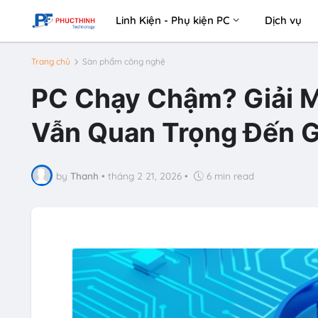
Linh Kiện - Phụ kiện PC
Dịch vụ
Trang chủ
Sàn phẩm công nghệ
PC Chạy Chậm? Giải M
Vẫn Quan Trọng Đến G
by
Thanh
•
tháng 2 21, 2026
•
6 min read