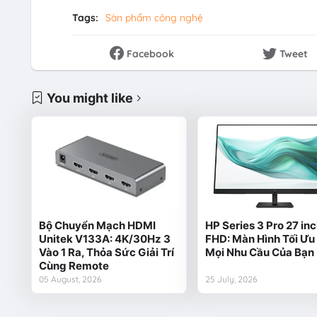
Tags:
Sàn phẩm công nghệ
Facebook
Tweet
You might like
Bộ Chuyển Mạch HDMI
HP Series 3 Pro 27 in
Unitek V133A: 4K/30Hz 3
FHD: Màn Hình Tối Ưu
Vào 1 Ra, Thỏa Sức Giải Trí
Mọi Nhu Cầu Của Bạn
Cùng Remote
05 August, 2026
25 July, 2026