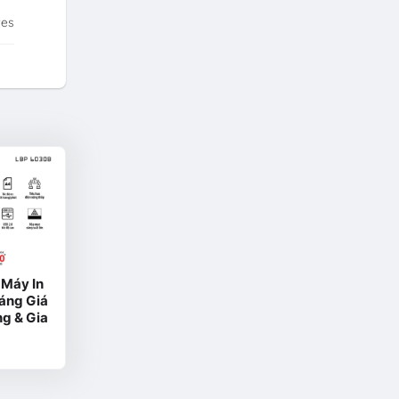
tes
Máy In
áng Giá
g & Gia