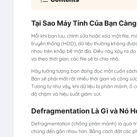
Tại Sao Máy Tính Của Bạn Cà
Mỗi khi bạn lưu, chỉnh sửa hoặc xóa một file, má
truyền thống (HDD), dữ liệu thường không được
nhau trên khắp bề mặt đĩa. Điều này xảy ra do 
và theo thời gian, các file sẽ bị chia nhỏ.
Hãy tưởng tượng bạn đang đọc một cuốn sách m
Bạn sẽ phải mất rất nhiều thời gian và công sứ
Tương tự như vậy, khi dữ liệu bị phân mảnh, ổ c
độ chậm và hiệu suất giảm sút.
Defragmentation Là Gì và Nó 
Defragmentation (chống phân mảnh) là quá trìn
chúng đến gần nhau hơn. Bằng cách đặt các phần