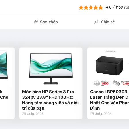
4.8
/
1139
ra
Sao chép
Chia sẻ
ch
Màn hình HP Series 3 Pro
Canon LBP6030B: 
 Cho
324pv 23.8" FHD 100Hz:
Laser Trắng Đen Đ
Nâng tầm công việc và giải
Nhất Cho Văn Phòn
trí của bạn
Đình
25 July, 2026
25 July, 2026