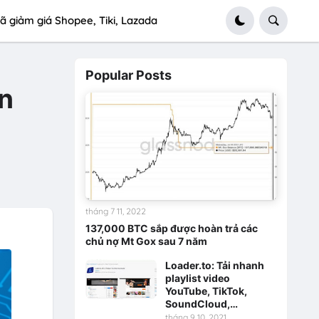
ã giảm giá Shopee, Tiki, Lazada
Popular Posts
n
tháng 7 11, 2022
137,000 BTC sắp được hoàn trả các
chủ nợ Mt Gox sau 7 năm
Loader.to: Tải nhanh
playlist video
YouTube, TikTok,
SoundCloud,…
tháng 9 10, 2021