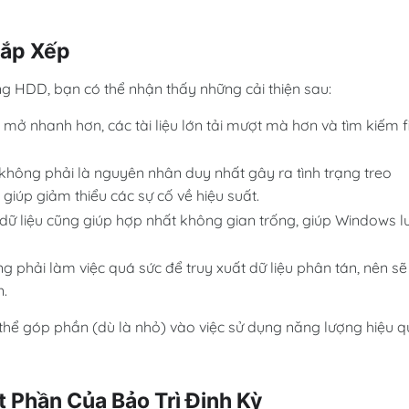
Sắp Xếp
g HDD, bạn có thể nhận thấy những cải thiện sau:
 mở nhanh hơn, các tài liệu lớn tải mượt mà hơn và tìm kiếm f
ông phải là nguyên nhân duy nhất gây ra tình trạng treo
giúp giảm thiểu các sự cố về hiệu suất.
 dữ liệu cũng giúp hợp nhất không gian trống, giúp Windows l
g phải làm việc quá sức để truy xuất dữ liệu phân tán, nên sẽ
n.
ó thể góp phần (dù là nhỏ) vào việc sử dụng năng lượng hiệu 
 Phần Của Bảo Trì Định Kỳ