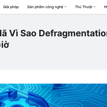
Giải pháp
Sản phẩm công nghệ
Thủ Thuật
M
ã Vì Sao Defragmentatio
iờ