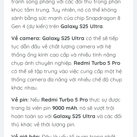
tranh sòng phẳng với các đối thủ trong phân
khúc tầm trung. Tuy nhiên, nó có thể không
sánh bằng sức mạnh của chip Snapdragon 8
Gen 4 (dự kiến) trên
Galaxy S25 Ultra
.
Về camera:
Galaxy S25 Ultra
có thể sẽ tiếp
tục dẫn đầu về chất lượng camera với hệ
thống ống kính cao cấp và nhiều tính năng
chụp ảnh chuyên nghiệp.
Redmi Turbo 5 Pro
có thể sẽ tập trung vào việc cung cấp một hệ
thống camera đa năng với nhiều chế độ chụp
khác nhau.
Về pin:
Nếu
Redmi Turbo 5 Pro
thực sự được
trang bị viên pin
9000 mAh
, nó sẽ vượt trội
hoàn toàn so với
Galaxy S25 Ultra
và các đối
thủ khác về thời lượng pin.
Về giá bán:
Đây là yếu tố quan trọng nhất.