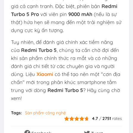
giá cả cạnh tranh. Đặc biệt, phiên bản
Redmi
Turbo 5 Pro
với viên pin
9000 mAh
(nếu là sự
thật) hứa hẹn sẽ mang đến một trải nghiệm sử
dụng cực kỳ ấn tượng.
Tuy nhiên, để đánh giá chính xác tiềm năng
của
Redmi Turbo 5
, chúng ta cần chờ đợi đến
khi sản phẩm chính thức ra mắt và có những
đánh giá chi tiết từ các chuyên gia và người
dùng. Liệu
Xiaomi
có thể tạo nên một "cơn địa
chấn" mới trong phân khúc smartphone tầm
trung với dòng
Redmi Turbo 5
? Hãy cùng chờ
xem!
Tags:
Sàn phẩm công nghệ
4.7
/
2751
rates