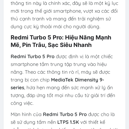
thông tin này là chính xác, đây sẽ là một kỷ lục
mới trong thế giới smartphone, vượt xa các đối
thủ cạnh tranh và mang đến trải nghiệm sử
dụng cực kỳ thoải mái cho người dùng.
Redmi Turbo 5 Pro: Hiệu Năng Mạnh
Mẽ, Pin Trâu, Sạc Siêu Nhanh
Redmi Turbo 5 Pro
được định vị là một chiếc
smartphone tầm trung tập trung vào hiệu
năng. Theo các thông tin rò rỉ, máy sẽ được
trang bị con chip
MediaTek Dimensity 9-
series
, hứa hẹn mang đến sức mạnh xử lý ấn
tượng, đáp ứng tốt mọi nhu cầu từ giải trí đến
công việc.
Màn hình của
Redmi Turbo 5 Pro
được cho là
sẽ sử dụng tấm nền
LTPS 1.5K
với thiết kế