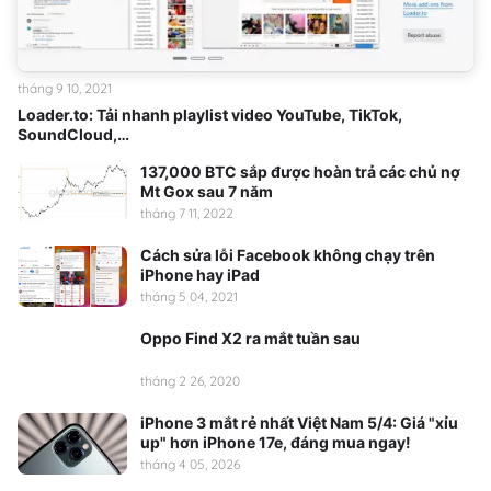
tháng 9 10, 2021
Loader.to: Tải nhanh playlist video YouTube, TikTok,
SoundCloud,…
137,000 BTC sắp được hoàn trả các chủ nợ
Mt Gox sau 7 năm
tháng 7 11, 2022
Cách sửa lỗi Facebook không chạy trên
iPhone hay iPad
tháng 5 04, 2021
Oppo Find X2 ra mắt tuần sau
tháng 2 26, 2020
iPhone 3 mắt rẻ nhất Việt Nam 5/4: Giá "xỉu
up" hơn iPhone 17e, đáng mua ngay!
tháng 4 05, 2026