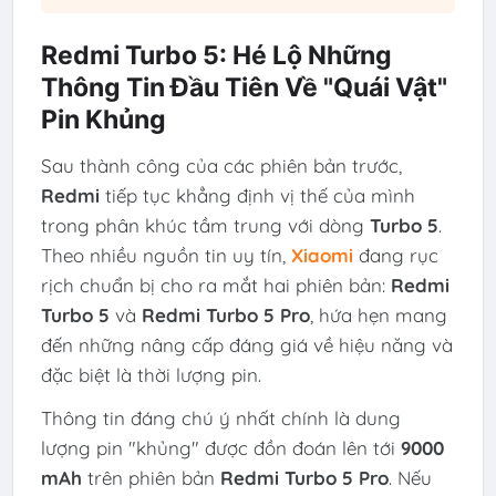
Redmi Turbo 5: Hé Lộ Những
Thông Tin Đầu Tiên Về "Quái Vật"
Pin Khủng
Sau thành công của các phiên bản trước,
Redmi
tiếp tục khẳng định vị thế của mình
trong phân khúc tầm trung với dòng
Turbo 5
.
Theo nhiều nguồn tin uy tín,
Xiaomi
đang rục
rịch chuẩn bị cho ra mắt hai phiên bản:
Redmi
Turbo 5
và
Redmi Turbo 5 Pro
, hứa hẹn mang
đến những nâng cấp đáng giá về hiệu năng và
đặc biệt là thời lượng pin.
Thông tin đáng chú ý nhất chính là dung
lượng pin "khủng" được đồn đoán lên tới
9000
mAh
trên phiên bản
Redmi Turbo 5 Pro
. Nếu