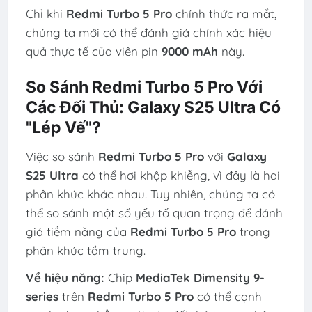
Chỉ khi
Redmi Turbo 5 Pro
chính thức ra mắt,
chúng ta mới có thể đánh giá chính xác hiệu
quả thực tế của viên pin
9000 mAh
này.
So Sánh Redmi Turbo 5 Pro Với
Các Đối Thủ: Galaxy S25 Ultra Có
"Lép Vế"?
Việc so sánh
Redmi Turbo 5 Pro
với
Galaxy
S25 Ultra
có thể hơi khập khiễng, vì đây là hai
phân khúc khác nhau. Tuy nhiên, chúng ta có
thể so sánh một số yếu tố quan trọng để đánh
giá tiềm năng của
Redmi Turbo 5 Pro
trong
phân khúc tầm trung.
Về hiệu năng:
Chip
MediaTek Dimensity 9-
series
trên
Redmi Turbo 5 Pro
có thể cạnh