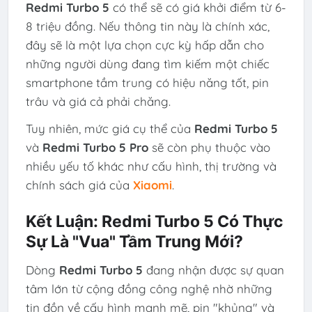
Redmi Turbo 5
có thể sẽ có giá khởi điểm từ 6-
8 triệu đồng. Nếu thông tin này là chính xác,
đây sẽ là một lựa chọn cực kỳ hấp dẫn cho
những người dùng đang tìm kiếm một chiếc
smartphone tầm trung có hiệu năng tốt, pin
trâu và giá cả phải chăng.
Tuy nhiên, mức giá cụ thể của
Redmi Turbo 5
và
Redmi Turbo 5 Pro
sẽ còn phụ thuộc vào
nhiều yếu tố khác như cấu hình, thị trường và
chính sách giá của
Xiaomi
.
Kết Luận: Redmi Turbo 5 Có Thực
Sự Là "Vua" Tầm Trung Mới?
Dòng
Redmi Turbo 5
đang nhận được sự quan
tâm lớn từ cộng đồng công nghệ nhờ những
tin đồn về cấu hình mạnh mẽ, pin "khủng" và