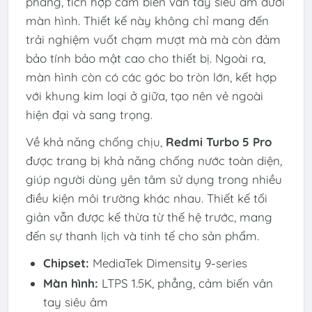
phẳng, tích hợp cảm biến vân tay siêu âm dưới
màn hình. Thiết kế này không chỉ mang đến
trải nghiệm vuốt chạm mượt mà mà còn đảm
bảo tính bảo mật cao cho thiết bị. Ngoài ra,
màn hình còn có các góc bo tròn lớn, kết hợp
với khung kim loại ở giữa, tạo nên vẻ ngoài
hiện đại và sang trọng.
Về khả năng chống chịu,
Redmi Turbo 5 Pro
được trang bị khả năng chống nước toàn diện,
giúp người dùng yên tâm sử dụng trong nhiều
điều kiện môi trường khác nhau. Thiết kế tối
giản vẫn được kế thừa từ thế hệ trước, mang
đến sự thanh lịch và tinh tế cho sản phẩm.
Chipset:
MediaTek Dimensity 9-series
Màn hình:
LTPS 1.5K, phẳng, cảm biến vân
tay siêu âm