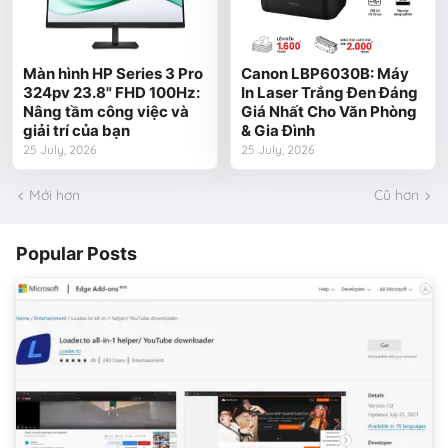
Màn hình HP Series 3 Pro
Canon LBP6030B: Máy
324pv 23.8" FHD 100Hz:
In Laser Trắng Đen Đáng
Nâng tầm công việc và
Giá Nhất Cho Văn Phòng
giải trí của bạn
& Gia Đình
25 July, 2026
25 July, 2026
Mới hơn
Cũ hơn
Popular Posts