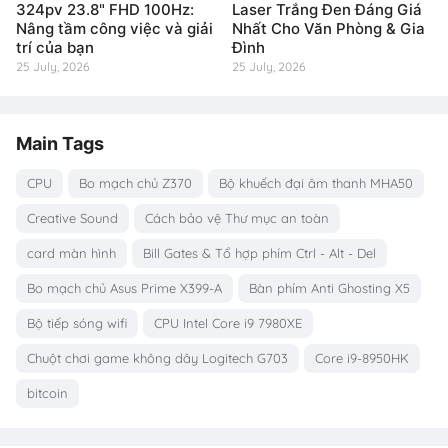
324pv 23.8" FHD 100Hz:
Laser Trắng Đen Đáng Giá
Nâng tầm công việc và giải
Nhất Cho Văn Phòng & Gia
trí của bạn
Đình
25 July, 2026
25 July, 2026
Main Tags
CPU
Bo mạch chủ Z370
Bộ khuếch đại âm thanh MHA50
Creative Sound
Cách bảo vệ Thư mục an toàn
card màn hình
Bill Gates & Tổ hợp phím Ctrl - Alt - Del
Bo mạch chủ Asus Prime X399-A
Bàn phím Anti Ghosting X5
Bộ tiếp sóng wifi
CPU Intel Core i9 7980XE
Chuột chơi game không dây Logitech G703
Core i9-8950HK
bitcoin