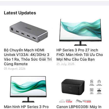
Latest Updates
Bộ Chuyển Mạch HDMI
HP Series 3 Pro 27 inch
Unitek V133A: 4K/30Hz 3
FHD: Màn Hình Tối Ưu Cho
Vào 1 Ra, Thỏa Sức Giải Trí
Mọi Nhu Cầu Của Bạn
Cùng Remote
25 July, 2026
05 August, 2026
Màn hình HP Series 3 Pro
Canon LBP6030B: Máy In