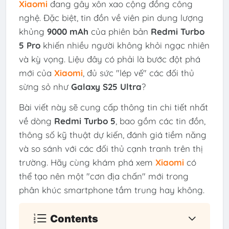
Xiaomi
đang gây xôn xao cộng đồng công
nghệ. Đặc biệt, tin đồn về viên pin dung lượng
khủng
9000 mAh
của phiên bản
Redmi Turbo
5 Pro
khiến nhiều người không khỏi ngạc nhiên
và kỳ vọng. Liệu đây có phải là bước đột phá
mới của
Xiaomi
, đủ sức "lép vế" các đối thủ
sừng sỏ như
Galaxy S25 Ultra
?
Bài viết này sẽ cung cấp thông tin chi tiết nhất
về dòng
Redmi Turbo 5
, bao gồm các tin đồn,
thông số kỹ thuật dự kiến, đánh giá tiềm năng
và so sánh với các đối thủ cạnh tranh trên thị
trường. Hãy cùng khám phá xem
Xiaomi
có
thể tạo nên một "cơn địa chấn" mới trong
phân khúc smartphone tầm trung hay không.
Contents