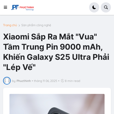
Trang chủ
Sàn phẩm công nghệ
Xiaomi Sắp Ra Mắt "Vua"
Tầm Trung Pin 9000 mAh,
Khiến Galaxy S25 Ultra Phải
"Lép Vế"
by
Phucthinh
•
tháng 11 06, 2025
•
8 min read