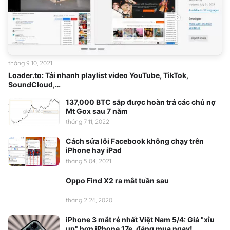
tháng 9 10, 2021
Loader.to: Tải nhanh playlist video YouTube, TikTok,
SoundCloud,…
137,000 BTC sắp được hoàn trả các chủ nợ
Mt Gox sau 7 năm
tháng 7 11, 2022
Cách sửa lỗi Facebook không chạy trên
iPhone hay iPad
tháng 5 04, 2021
Oppo Find X2 ra mắt tuần sau
tháng 2 26, 2020
iPhone 3 mắt rẻ nhất Việt Nam 5/4: Giá "xỉu
up" hơn iPhone 17e, đáng mua ngay!