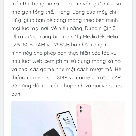
hiển thị thông tin rõ ràng mà vẫn giữ được sự
nhỏ gọn tổng thể. Trọng lượng của máy chỉ
118g, giúp bạn dễ dàng mang theo bên mình
mọi lúc mọi nơi. Về hiệu năng, Duoqin Qin 3
Ultra được trang bị chip xử lý MediaTek Helio
G99, 8GB RAM và 256GB bộ nhớ trong. Cấu
hình này cho phép bạn thực hiện các tác vụ
như lướt web, xem phim, sử dụng mạng xã hội
và chơi các game nhẹ một cách mượt mà. Hệ
thống camera sau 8MP và camera trước 5MP
đáp ứng đủ nhu cầu chụp ảnh và gọi video cơ
bản.