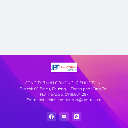
CÔNG TY TNHH CÔNG NGHỆ PHÚC THỊNH
Địa chỉ: 68 Ba cu, Phường 1, Thành phố Vũng Tàu
Hotline/Zalo: 0918.004.287
Email: phucthinhcomputervt@gmail.com