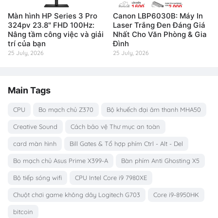
Màn hình HP Series 3 Pro
Canon LBP6030B: Máy In
324pv 23.8" FHD 100Hz:
Laser Trắng Đen Đáng Giá
Nâng tầm công việc và giải
Nhất Cho Văn Phòng & Gia
trí của bạn
Đình
25 July, 2026
25 July, 2026
Main Tags
CPU
Bo mạch chủ Z370
Bộ khuếch đại âm thanh MHA50
Creative Sound
Cách bảo vệ Thư mục an toàn
card màn hình
Bill Gates & Tổ hợp phím Ctrl - Alt - Del
Bo mạch chủ Asus Prime X399-A
Bàn phím Anti Ghosting X5
Bộ tiếp sóng wifi
CPU Intel Core i9 7980XE
Chuột chơi game không dây Logitech G703
Core i9-8950HK
bitcoin