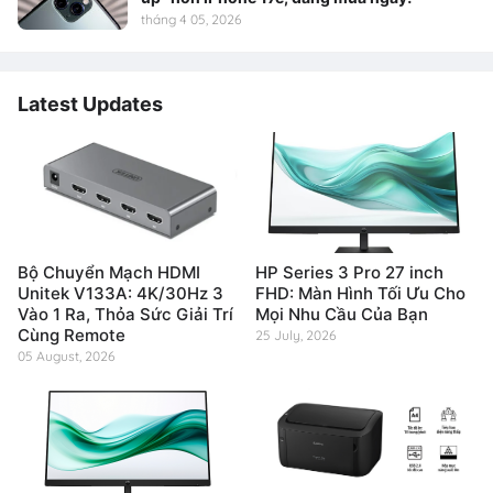
tháng 4 05, 2026
Latest Updates
Bộ Chuyển Mạch HDMI
HP Series 3 Pro 27 inch
Unitek V133A: 4K/30Hz 3
FHD: Màn Hình Tối Ưu Cho
Vào 1 Ra, Thỏa Sức Giải Trí
Mọi Nhu Cầu Của Bạn
Cùng Remote
25 July, 2026
05 August, 2026