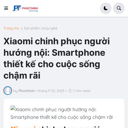
Trang chủ
Sàn phẩm công nghệ
Xiaomi chinh phục người
hướng nội: Smartphone
thiết kế cho cuộc sống
chậm rãi
by
Phucthinh
•
tháng 11 25, 2025
•
7 min read