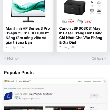
Màn hình HP Series 3 Pro
Canon LBP6030B: Máy
324pv 23.8" FHD 100Hz:
In Laser Trắng Đen Đáng
Nâng tầm công việc và
Giá Nhất Cho Văn Phòng
giải trí của bạn
& Gia Đình
25 July, 2026
25 July, 2026
Mới hơn
Cũ hơn
Popular Posts