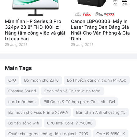
Màn hình HP Series 3 Pro
Canon LBP6030B: Máy In
324pv 23.8" FHD 100Hz:
Laser Trắng Đen Đáng Giá
Nâng tầm công việc và giải
Nhất Cho Văn Phòng & Gia
trí của bạn
Đình
25 July, 2026
25 July, 2026
Main Tags
CPU
Bo mạch chủ Z370
Bộ khuếch đại âm thanh MHA50
Creative Sound
Cách bảo vệ Thư mục an toàn
card màn hình
Bill Gates & Tổ hợp phím Ctrl - Alt - Del
Bo mạch chủ Asus Prime X399-A
Bàn phím Anti Ghosting X5
Bộ tiếp sóng wifi
CPU Intel Core i9 7980XE
Chuột chơi game không dây Logitech G703
Core i9-8950HK