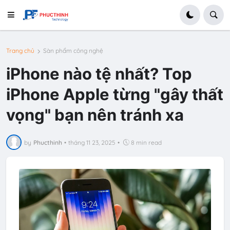
Trang chủ
Sàn phẩm công nghệ
iPhone nào tệ nhất? Top
iPhone Apple từng "gây thất
vọng" bạn nên tránh xa
by
Phucthinh
•
tháng 11 23, 2025
•
8 min read