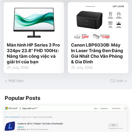
Màn hình HP Series 3 Pro
Canon LBP6030B: Máy
324pv 23.8" FHD 100Hz:
In Laser Trắng Đen Đáng
Nâng tầm công việc và
Giá Nhất Cho Văn Phòng
giải trí của bạn
& Gia Đình
25 July, 2026
25 July, 2026
Mới hơn
Cũ hơn
Popular Posts