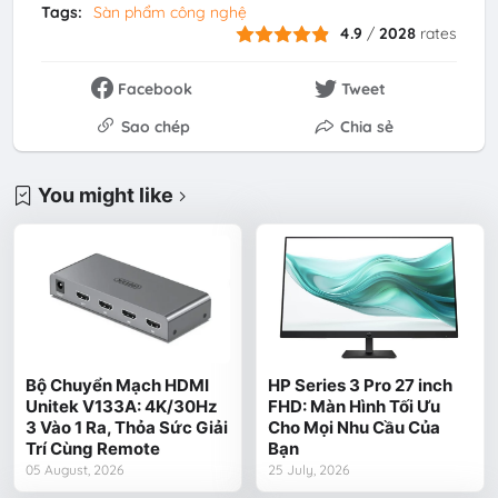
Tags:
Sàn phẩm công nghệ
4.9
/
2028
rates
Facebook
Tweet
Sao chép
Chia sẻ
You might like
Bộ Chuyển Mạch HDMI
HP Series 3 Pro 27 inch
Unitek V133A: 4K/30Hz
FHD: Màn Hình Tối Ưu
3 Vào 1 Ra, Thỏa Sức Giải
Cho Mọi Nhu Cầu Của
Trí Cùng Remote
Bạn
05 August, 2026
25 July, 2026