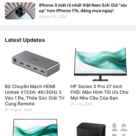
iPhone 3 mắt rẻ nhất Việt Nam 5/4: Giá "xỉu
up" hơn iPhone 17e, đáng mua ngay!
tháng 4 05, 2026
Latest Updates
Bộ Chuyển Mạch HDMI
HP Series 3 Pro 27 inch
Unitek V133A: 4K/30Hz 3
FHD: Màn Hình Tối Ưu Cho
Vào 1 Ra, Thỏa Sức Giải Trí
Mọi Nhu Cầu Của Bạn
Cùng Remote
25 July, 2026
05 August, 2026