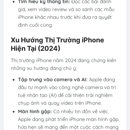
Tìm hiểu kỹ thông tin:
Đọc các bài đánh
giá, xem video review và so sánh các mẫu
iPhone khác nhau trước khi đưa ra quyết
định cuối cùng.
Xu Hướng Thị Trường iPhone
Hiện Tại (2024)
Thị trường iPhone năm 2024 đang chứng kiến
những xu hướng đáng chú ý:
Tập trung vào camera và AI:
Apple đang
đầu tư mạnh vào công nghệ camera và trí
tuệ nhân tạo (AI) để cải thiện trải nghiệm
chụp ảnh và quay video trên iPhone.
Màn hình gập:
Có nhiều tin đồn về việc
Apple đang phát triển iPhone màn hình gập,
hứa hẹn sẽ mang đến một cuộc cách mạng