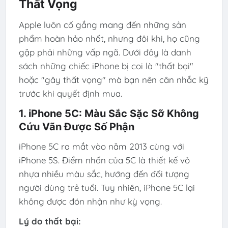
Thất Vọng
Apple luôn cố gắng mang đến những sản
phẩm hoàn hảo nhất, nhưng đôi khi, họ cũng
gặp phải những vấp ngã. Dưới đây là danh
sách những chiếc iPhone bị coi là "thất bại"
hoặc "gây thất vọng" mà bạn nên cân nhắc kỹ
trước khi quyết định mua.
1. iPhone 5C: Màu Sắc Sặc Sỡ Không
Cứu Vãn Được Số Phận
iPhone 5C ra mắt vào năm 2013 cùng với
iPhone 5S. Điểm nhấn của 5C là thiết kế vỏ
nhựa nhiều màu sắc, hướng đến đối tượng
người dùng trẻ tuổi. Tuy nhiên, iPhone 5C lại
không được đón nhận như kỳ vọng.
Lý do thất bại: