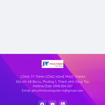
CÔNG TY TNHH CÔNG NGHỆ PHÚC THỊNH
Địa chỉ: 68 Ba cu, Phường 1, Thành phố Vũng Tàu
Hotline/Zalo: 0918.004.287
Email: phucthinhcomputervt@gmail.com