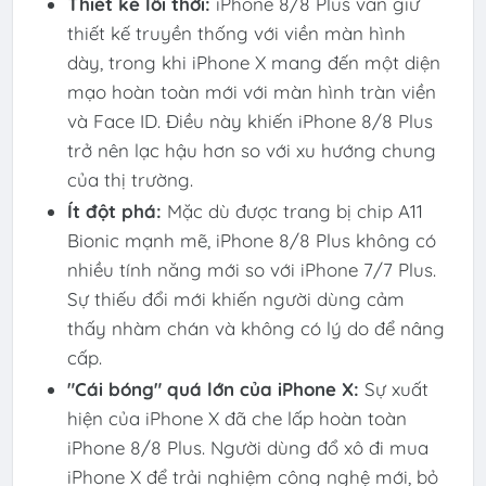
Thiết kế lỗi thời:
iPhone 8/8 Plus vẫn giữ
thiết kế truyền thống với viền màn hình
dày, trong khi iPhone X mang đến một diện
mạo hoàn toàn mới với màn hình tràn viền
và Face ID. Điều này khiến iPhone 8/8 Plus
trở nên lạc hậu hơn so với xu hướng chung
của thị trường.
Ít đột phá:
Mặc dù được trang bị chip A11
Bionic mạnh mẽ, iPhone 8/8 Plus không có
nhiều tính năng mới so với iPhone 7/7 Plus.
Sự thiếu đổi mới khiến người dùng cảm
thấy nhàm chán và không có lý do để nâng
cấp.
"Cái bóng" quá lớn của iPhone X:
Sự xuất
hiện của iPhone X đã che lấp hoàn toàn
iPhone 8/8 Plus. Người dùng đổ xô đi mua
iPhone X để trải nghiệm công nghệ mới, bỏ