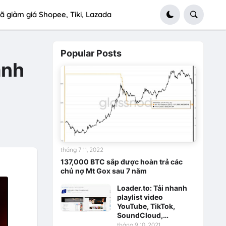
ã giảm giá Shopee, Tiki, Lazada
Popular Posts
ạnh
tháng 7 11, 2022
137,000 BTC sắp được hoàn trả các
chủ nợ Mt Gox sau 7 năm
Loader.to: Tải nhanh
playlist video
YouTube, TikTok,
SoundCloud,…
tháng 9 10, 2021