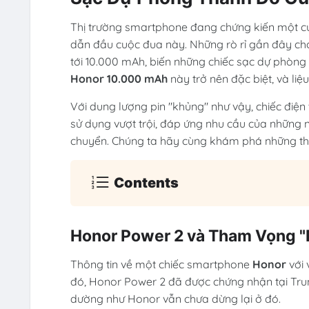
Thị trường smartphone đang chứng kiến một cu
dẫn đầu cuộc đua này. Những rò rỉ gần đây cho
tới 10.000 mAh, biến những chiếc sạc dự phòng c
Honor 10.000 mAh
này trở nên đặc biệt, và liệ
Với dung lượng pin "khủng" như vậy, chiếc điện
sử dụng vượt trội, đáp ứng nhu cầu của những 
chuyển. Chúng ta hãy cùng khám phá những thông
Contents
Honor Power 2 và Tham Vọng "
Thông tin về một chiếc smartphone
Honor
với 
đó, Honor Power 2 đã được chứng nhận tại Trun
dường như Honor vẫn chưa dừng lại ở đó.