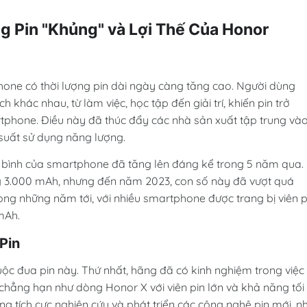
g Pin "Khủng" và Lợi Thế Của Honor
ne có thời lượng pin dài ngày càng tăng cao. Người dùng
khác nhau, từ làm việc, học tập đến giải trí, khiến pin trở
tphone. Điều này đã thúc đẩy các nhà sản xuất tập trung và
u suất sử dụng năng lượng.
ng bình của smartphone đã tăng lên đáng kể trong 5 năm qua.
g 3.000 mAh, nhưng đến năm 2023, con số này đã vượt quá
rong những năm tới, với nhiều smartphone được trang bị viên p
mAh.
Pin
uộc đua pin này. Thứ nhất, hãng đã có kinh nghiệm trong việc
 chẳng hạn như dòng Honor X với viên pin lớn và khả năng tối
g tích cực nghiên cứu và phát triển các công nghệ pin mới, n