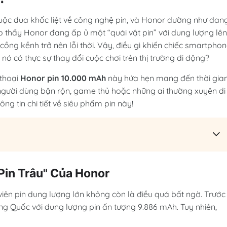
ộc đua khốc liệt về công nghệ pin, và Honor dường như đan
 thấy Honor đang ấp ủ một “quái vật pin” với dung lượng lên
ồng kềnh trở nên lỗi thời. Vậy, điều gì khiến chiếc smartpho
u nó có thực sự thay đổi cuộc chơi trên thị trường di động?
 thoại
Honor pin 10.000 mAh
này hứa hẹn mang đến thời gia
người dùng bận rộn, game thủ hoặc những ai thường xuyên di
 tin chi tiết về siêu phẩm pin này!
Pin Trâu" Của Honor
viên pin dung lượng lớn không còn là điều quá bất ngờ. Trước
g Quốc với dung lượng pin ấn tượng 9.886 mAh. Tuy nhiên,