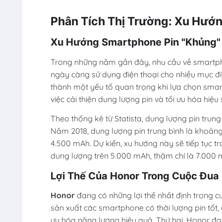
Phân Tích Thị Trường: Xu Hướn
Xu Hướng Smartphone Pin "Khủng"
Trong những năm gần đây, nhu cầu về smartpho
ngày càng sử dụng điện thoại cho nhiều mục đích 
thành một yếu tố quan trọng khi lựa chọn smar
việc cải thiện dung lượng pin và tối ưu hóa hiệ
Theo thống kê từ Statista, dung lượng pin tru
Năm 2018, dung lượng pin trung bình là khoản
4.500 mAh. Dự kiến, xu hướng này sẽ tiếp tục t
dung lượng trên 5.000 mAh, thậm chí là 7.000 
Lợi Thế Của Honor Trong Cuộc Đua 
Honor
đang có những lợi thế nhất định trong c
sản xuất các smartphone có thời lượng pin tốt,
ưu hóa năng lượng hiệu quả. Thứ hai, Honor đan