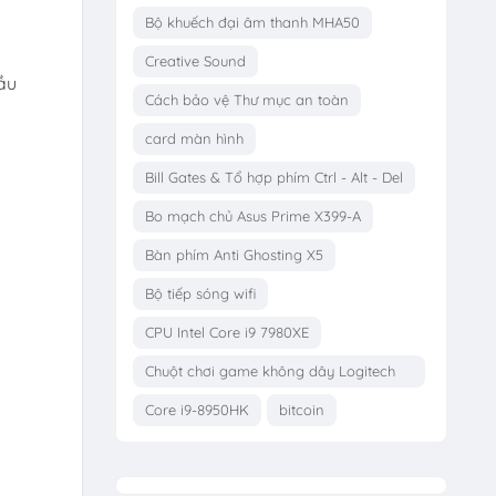
Bộ khuếch đại âm thanh MHA50
Creative Sound
ầu
Cách bảo vệ Thư mục an toàn
card màn hình
Bill Gates & Tổ hợp phím Ctrl - Alt - Del
Bo mạch chủ Asus Prime X399-A
Bàn phím Anti Ghosting X5
Bộ tiếp sóng wifi
CPU Intel Core i9 7980XE
Chuột chơi game không dây Logitech
G703
Core i9-8950HK
bitcoin