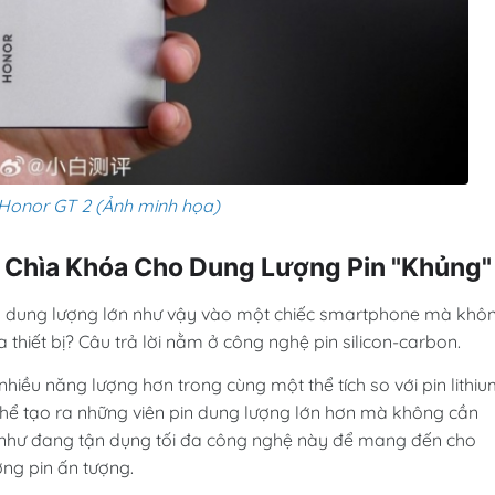
 Honor GT 2 (Ảnh minh họa)
: Chìa Khóa Cho Dung Lượng Pin "Khủng"
pin dung lượng lớn như vậy vào một chiếc smartphone mà khô
thiết bị? Câu trả lời nằm ở công nghệ pin silicon-carbon.
nhiều năng lượng hơn trong cùng một thể tích so với pin lithiu
 thể tạo ra những viên pin dung lượng lớn hơn mà không cần
hư đang tận dụng tối đa công nghệ này để mang đến cho
ng pin ấn tượng.