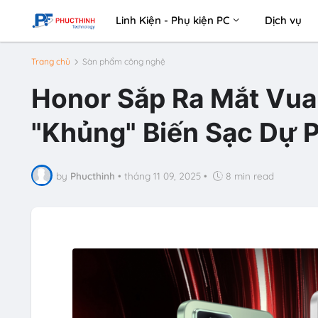
Linh Kiện - Phụ kiện PC
Dịch vụ
Trang chủ
Sàn phẩm công nghệ
Honor Sắp Ra Mắt Vua
"Khủng" Biến Sạc Dự 
by
Phucthinh
•
tháng 11 09, 2025
•
8 min read