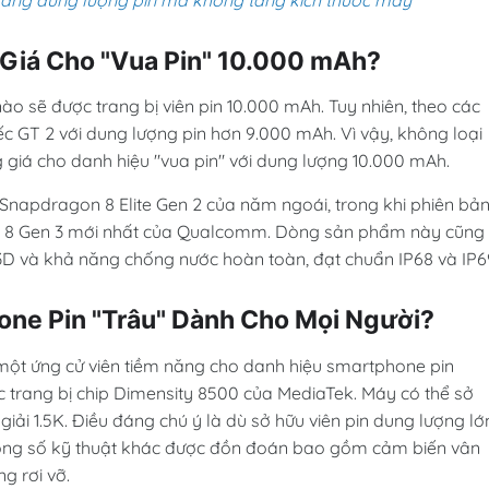
 Giá Cho "Vua Pin" 10.000 mAh?
ào sẽ được trang bị viên pin 10.000 mAh. Tuy nhiên, theo các
ếc GT 2 với dung lượng pin hơn 9.000 mAh. Vì vậy, không loại
 giá cho danh hiệu "vua pin" với dung lượng 10.000 mAh.
Snapdragon 8 Elite Gen 2 của năm ngoái, trong khi phiên bả
on 8 Gen 3 mới nhất của Qualcomm. Dòng sản phẩm này cũng
3D và khả năng chống nước hoàn toàn, đạt chuẩn IP68 và IP6
one Pin "Trâu" Dành Cho Mọi Người?
một ứng cử viên tiềm năng cho danh hiệu smartphone pin
c trang bị chip Dimensity 8500 của MediaTek. Máy có thể sở
ải 1.5K. Điều đáng chú ý là dù sở hữu viên pin dung lượng lớ
ông số kỹ thuật khác được đồn đoán bao gồm cảm biến vân
g rơi vỡ.