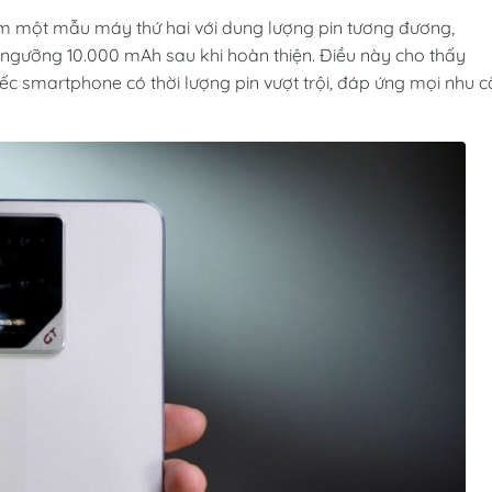
ệm một mẫu máy thứ hai với dung lượng pin tương đương,
 ngưỡng 10.000 mAh sau khi hoàn thiện. Điều này cho thấy
ếc smartphone có thời lượng pin vượt trội, đáp ứng mọi nhu c