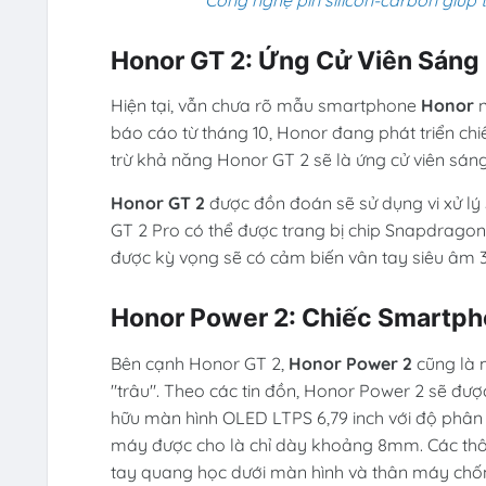
Honor GT 2: Ứng Cử Viên Sáng
Hiện tại, vẫn chưa rõ mẫu smartphone
Honor
n
báo cáo từ tháng 10, Honor đang phát triển chi
trừ khả năng Honor GT 2 sẽ là ứng cử viên sáng
Honor GT 2
được đồn đoán sẽ sử dụng vi xử lý 
GT 2 Pro có thể được trang bị chip Snapdrag
được kỳ vọng sẽ có cảm biến vân tay siêu âm 
Honor Power 2: Chiếc Smartph
Bên cạnh Honor GT 2,
Honor Power 2
cũng là 
"trâu". Theo các tin đồn, Honor Power 2 sẽ đượ
hữu màn hình OLED LTPS 6,79 inch với độ phân gi
máy được cho là chỉ dày khoảng 8mm. Các th
tay quang học dưới màn hình và thân máy chốn