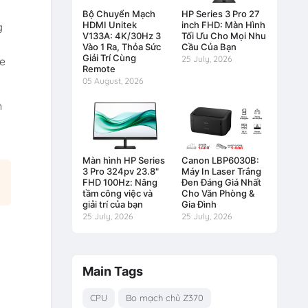
Bộ Chuyển Mạch
HP Series 3 Pro 27
HDMI Unitek
inch FHD: Màn Hình
g
V133A: 4K/30Hz 3
Tối Ưu Cho Mọi Nhu
Vào 1 Ra, Thỏa Sức
Cầu Của Bạn
Giải Trí Cùng
25 July, 2026
ne
Remote
05 August, 2026
n
Màn hình HP Series
Canon LBP6030B:
3 Pro 324pv 23.8"
Máy In Laser Trắng
FHD 100Hz: Nâng
Đen Đáng Giá Nhất
tầm công việc và
Cho Văn Phòng &
giải trí của bạn
Gia Đình
25 July, 2026
25 July, 2026
Main Tags
CPU
Bo mạch chủ Z370