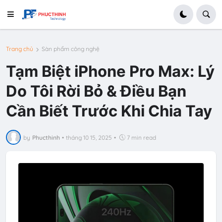
Trang chủ
Sàn phẩm công nghệ
Tạm Biệt iPhone Pro Max: Lý
Do Tôi Rời Bỏ & Điều Bạn
Cần Biết Trước Khi Chia Tay
by
Phucthinh
•
tháng 10 15, 2025
•
7 min read