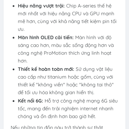
Hiệu năng vượt trội:
Chip A-series thế hệ
mới nhất với hiệu năng CPU và GPU mạnh
mẽ hơn, cùng với khả năng tiết kiệm pin tối
ưu.
Màn hình OLED cải tiến:
Màn hình với độ
sáng cao hơn, màu sắc sống động hơn và
công nghệ ProMotion thích ứng linh hoạt
hơn.
Thiết kế hoàn toàn mới:
Sử dụng vật liệu
cao cấp như titanium hoặc gốm, cùng với
thiết kế "không viền" hoặc "không tai thỏ"
để tối ưu hóa không gian hiển thị.
Kết nối 6G:
Hỗ trợ công nghệ mạng 6G siêu
tốc, mang đến trải nghiệm internet nhanh
chóng và ổn định hơn bao giờ hết.
Nếu những tin đồn này trở thành sự thật,