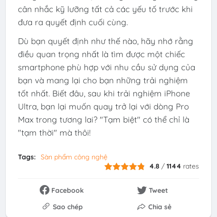
cân nhắc kỹ lưỡng tất cả các yếu tố trước khi
đưa ra quyết định cuối cùng.
Dù bạn quyết định như thế nào, hãy nhớ rằng
điều quan trọng nhất là tìm được một chiếc
smartphone phù hợp với nhu cầu sử dụng của
bạn và mang lại cho bạn những trải nghiệm
tốt nhất. Biết đâu, sau khi trải nghiệm iPhone
Ultra, bạn lại muốn quay trở lại với dòng Pro
Max trong tương lai? "Tạm biệt" có thể chỉ là
"tạm thời" mà thôi!
Tags:
Sàn phẩm công nghệ
4.8
/
1144
rates
Facebook
Tweet
Sao chép
Chia sẻ