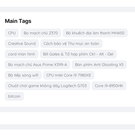
Main Tags
CPU
Bo mạch chủ Z370
Bộ khuếch đại âm thanh MHA50
Creative Sound
Cách bảo vệ Thư mục an toàn
card màn hình
Bill Gates & Tổ hợp phím Ctrl - Alt - Del
Bo mạch chủ Asus Prime X399-A
Bàn phím Anti Ghosting X5
Bộ tiếp sóng wifi
CPU Intel Core i9 7980XE
Chuột chơi game không dây Logitech G703
Core i9-8950HK
bitcoin