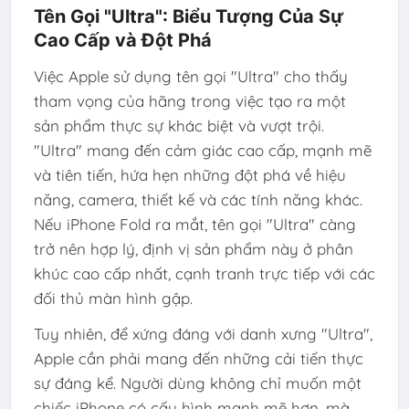
Tên Gọi "Ultra": Biểu Tượng Của Sự
Cao Cấp và Đột Phá
Việc Apple sử dụng tên gọi "Ultra" cho thấy
tham vọng của hãng trong việc tạo ra một
sản phẩm thực sự khác biệt và vượt trội.
"Ultra" mang đến cảm giác cao cấp, mạnh mẽ
và tiên tiến, hứa hẹn những đột phá về hiệu
năng, camera, thiết kế và các tính năng khác.
Nếu iPhone Fold ra mắt, tên gọi "Ultra" càng
trở nên hợp lý, định vị sản phẩm này ở phân
khúc cao cấp nhất, cạnh tranh trực tiếp với các
đối thủ màn hình gập.
Tuy nhiên, để xứng đáng với danh xưng "Ultra",
Apple cần phải mang đến những cải tiến thực
sự đáng kể. Người dùng không chỉ muốn một
chiếc iPhone có cấu hình mạnh mẽ hơn, mà