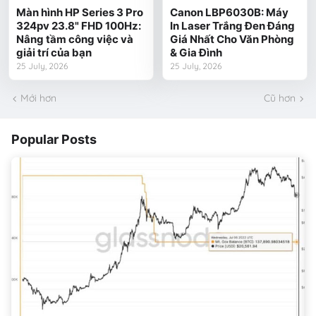
Màn hình HP Series 3 Pro
Canon LBP6030B: Máy
324pv 23.8" FHD 100Hz:
In Laser Trắng Đen Đáng
Nâng tầm công việc và
Giá Nhất Cho Văn Phòng
giải trí của bạn
& Gia Đình
25 July, 2026
25 July, 2026
Mới hơn
Cũ hơn
Popular Posts