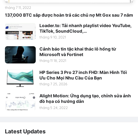
tháng 7 11, 2022
137,000 BTC sắp được hoàn trả các chủ nợ Mt Gox sau 7 năm
Loader.to: Tải nhanh playlist video YouTube,
TikTok, SoundCloud,…
tháng 9 10, 2021
Cảnh báo tin tặc khai thác lỗ hổng từ
Microsoft và Fortinet
tháng 11 18, 2021
HP Series 3 Pro 27 inch FHD: Màn Hình Tối
Ưu Cho Mọi Nhu Cầu Của Bạn
tháng 7 25, 2026
Alight Motion: Ứng dụng tạo, chỉnh sửa ảnh
đồ họa có hướng dẫn
tháng 5 24, 2022
Latest Updates