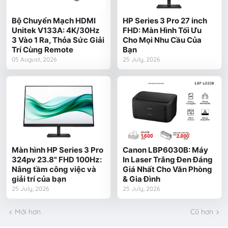
Bộ Chuyển Mạch HDMI
HP Series 3 Pro 27 inch
Unitek V133A: 4K/30Hz
FHD: Màn Hình Tối Ưu
3 Vào 1 Ra, Thỏa Sức Giải
Cho Mọi Nhu Cầu Của
Trí Cùng Remote
Bạn
05 August, 2026
25 July, 2026
Màn hình HP Series 3 Pro
Canon LBP6030B: Máy
324pv 23.8" FHD 100Hz:
In Laser Trắng Đen Đáng
Nâng tầm công việc và
Giá Nhất Cho Văn Phòng
giải trí của bạn
& Gia Đình
25 July, 2026
25 July, 2026
Mới hơn
Cũ hơn