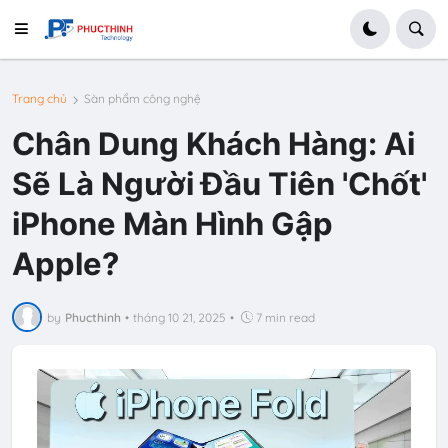
Trang chủ
Sàn phẩm công nghệ
Chân Dung Khách Hàng: Ai
Sẽ Là Người Đầu Tiên 'Chốt'
iPhone Màn Hình Gập
Apple?
by
Phucthinh
•
tháng 10 21, 2025
•
7 min read