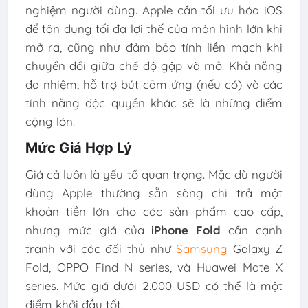
nghiệm người dùng. Apple cần tối ưu hóa iOS
để tận dụng tối đa lợi thế của màn hình lớn khi
mở ra, cũng như đảm bảo tính liền mạch khi
chuyển đổi giữa chế độ gập và mở. Khả năng
đa nhiệm, hỗ trợ bút cảm ứng (nếu có) và các
tính năng độc quyền khác sẽ là những điểm
cộng lớn.
Mức Giá Hợp Lý
Giá cả luôn là yếu tố quan trọng. Mặc dù người
dùng Apple thường sẵn sàng chi trả một
khoản tiền lớn cho các sản phẩm cao cấp,
nhưng mức giá của
iPhone Fold
cần cạnh
tranh với các đối thủ như
Samsung
Galaxy Z
Fold, OPPO Find N series, và Huawei Mate X
series. Mức giá dưới 2.000 USD có thể là một
điểm khởi đầu tốt.