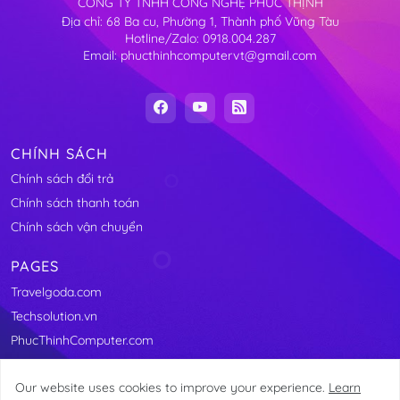
CÔNG TY TNHH CÔNG NGHỆ PHÚC THỊNH
Địa chỉ: 68 Ba cu, Phường 1, Thành phố Vũng Tàu
Hotline/Zalo: 0918.004.287
Email: phucthinhcomputervt@gmail.com
CHÍNH SÁCH
Chính sách đổi trả
Chính sách thanh toán
Chính sách vận chuyển
PAGES
Travelgoda.com
Techsolution.vn
PhucThinhComputer.com
Our website uses cookies to improve your experience.
Learn