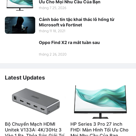
Ưu Cho Mọi Nhu Cầu Của Bạn
tháng 7 25, 2026
Cảnh báo tin tặc khai thác lỗ hổng từ
Microsoft và Fortinet
tháng 11 18, 2021
Oppo Find X2 ra mắt tuần sau
tháng 2 26, 2020
Latest Updates
Bộ Chuyển Mạch HDMI
HP Series 3 Pro 27 inch
Unitek V133A: 4K/30Hz 3
FHD: Màn Hình Tối Ưu Cho
Vào 1 Ra, Thỏa Sức Giải Trí
Mọi Nhu Cầu Của Bạn