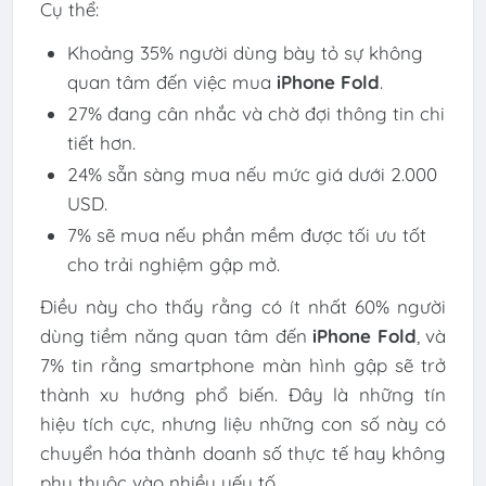
Cụ thể:
Khoảng 35% người dùng bày tỏ sự không
quan tâm đến việc mua
iPhone Fold
.
27% đang cân nhắc và chờ đợi thông tin chi
tiết hơn.
24% sẵn sàng mua nếu mức giá dưới 2.000
USD.
7% sẽ mua nếu phần mềm được tối ưu tốt
cho trải nghiệm gập mở.
Điều này cho thấy rằng có ít nhất 60% người
dùng tiềm năng quan tâm đến
iPhone Fold
, và
7% tin rằng smartphone màn hình gập sẽ trở
thành xu hướng phổ biến. Đây là những tín
hiệu tích cực, nhưng liệu những con số này có
chuyển hóa thành doanh số thực tế hay không
phụ thuộc vào nhiều yếu tố.