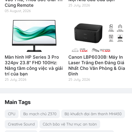
Cùng Remote
25 July, 2026
05 August, 2026
Màn hình HP Series 3 Pro
Canon LBP6030B: Máy In
324pv 23.8" FHD 100Hz:
Laser Trắng Đen Đáng Giá
Nâng tầm công việc và giải
Nhất Cho Văn Phòng & Gia
trí của bạn
Đình
25 July, 2026
25 July, 2026
Main Tags
CPU
Bo mạch chủ Z370
Bộ khuếch đại âm thanh MHA50
Creative Sound
Cách bảo vệ Thư mục an toàn