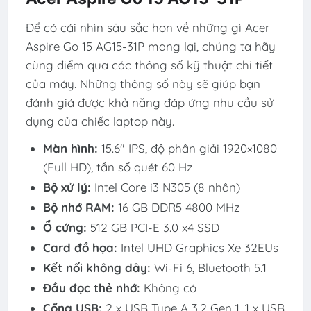
Để có cái nhìn sâu sắc hơn về những gì Acer
Aspire Go 15 AG15-31P mang lại, chúng ta hãy
cùng điểm qua các thông số kỹ thuật chi tiết
của máy. Những thông số này sẽ giúp bạn
đánh giá được khả năng đáp ứng nhu cầu sử
dụng của chiếc laptop này.
Màn hình:
15.6″ IPS, độ phân giải 1920×1080
(Full HD), tần số quét 60 Hz
Bộ xử lý:
Intel Core i3 N305 (8 nhân)
Bộ nhớ RAM:
16 GB DDR5 4800 MHz
Ổ cứng:
512 GB PCI-E 3.0 x4 SSD
Card đồ họa:
Intel UHD Graphics Xe 32EUs
Kết nối không dây:
Wi-Fi 6, Bluetooth 5.1
Đầu đọc thẻ nhớ:
Không có
Cổng USB:
2 x USB Type A 3.2 Gen 1, 1 x USB