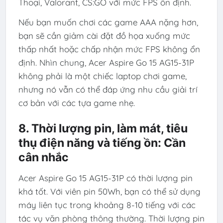
Thoại, Valorant, CS:GO với mức FPS ổn định.
Nếu bạn muốn chơi các game AAA nặng hơn,
bạn sẽ cần giảm cài đặt đồ họa xuống mức
thấp nhất hoặc chấp nhận mức FPS không ổn
định. Nhìn chung, Acer Aspire Go 15 AG15-31P
không phải là một chiếc laptop chơi game,
nhưng nó vẫn có thể đáp ứng nhu cầu giải trí
cơ bản với các tựa game nhẹ.
8. Thời lượng pin, làm mát, tiêu
thụ điện năng và tiếng ồn: Cần
cân nhắc
Acer Aspire Go 15 AG15-31P có thời lượng pin
khá tốt. Với viên pin 50Wh, bạn có thể sử dụng
máy liên tục trong khoảng 8-10 tiếng với các
tác vụ văn phòng thông thường. Thời lượng pin