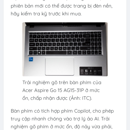
phiên bản mới có thể được trang bị đèn nền,
hãy kiểm tra kỹ trước khi mua.
Trải nghiệm gõ trên bàn phím của
Acer Aspire Go 15 AG15-31P ở mức
ổn, chấp nhận được (Ảnh: ITC).
Bàn phím có tích hợp phím Copilot, cho phép
truy cập nhanh chóng vào trợ lý ảo AI. Trải
nghiệm gõ phím ở mức ổn, độ nảy vừa phải,