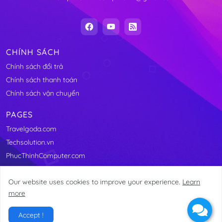
CHÍNH SÁCH
Chính sách đổi trả
Chính sách thanh toán
Chính sách vận chuyển
PAGES
Travelgoda.com
Techsolution.vn
PhucThinhComputer.com
Our website uses cookies to improve your experience.
Learn
more
@2011-2025 Linhkienmaytinhvungtau.com
Accept !
Home
About
Contact
Site Map