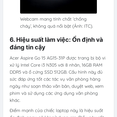
Webcam mang tính chất ‘chống
cháy’, không quá nổi bật (Ảnh: ITC).
6. Hiệu suất làm việc: Ổn định và
đáng tin cậy
Acer Aspire Go 15 AG15-31P được trang bị bộ vi
xử lý Intel Core i3 N305 với 8 nhân, 16GB RAM
DDR5 và ổ cứng SSD 512GB. Cấu hình này đủ
sức đáp ứng tốt các tác vụ văn phòng hàng
ngày như soạn thảo văn bản, duyệt web, xem
phim và sử dụng các ứng dụng văn phòng
khác.
Điểm mạnh của chiếc laptop này là hiệu suất