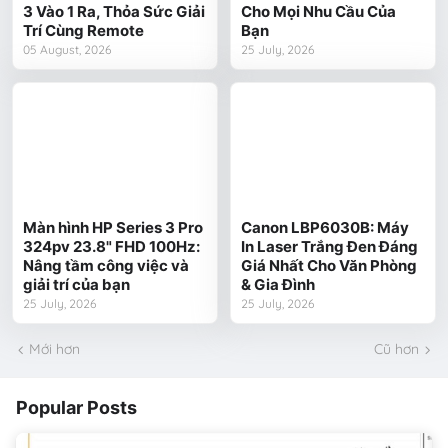
3 Vào 1 Ra, Thỏa Sức Giải
Cho Mọi Nhu Cầu Của
Trí Cùng Remote
Bạn
05 August, 2026
25 July, 2026
Màn hình HP Series 3 Pro
Canon LBP6030B: Máy
324pv 23.8" FHD 100Hz:
In Laser Trắng Đen Đáng
Nâng tầm công việc và
Giá Nhất Cho Văn Phòng
giải trí của bạn
& Gia Đình
25 July, 2026
25 July, 2026
Mới hơn
Cũ hơn
Popular Posts