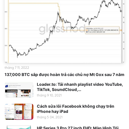
tháng 7 11, 2022
137,000 BTC sắp được hoàn trả các chủ nợ Mt Gox sau 7 năm
Loader.to: Tải nhanh playlist video YouTube,
TikTok, SoundCloud,…
tháng 9 10, 2021
Cách sửa lỗi Facebook không chạy trên
iPhone hay iPad
tháng 5 04, 2021
HP Series 3 Pro 27 inch FHD: Màn Hình Tối