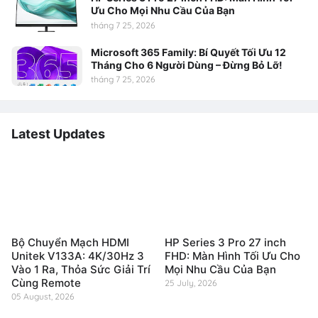
Ưu Cho Mọi Nhu Cầu Của Bạn
tháng 7 25, 2026
Microsoft 365 Family: Bí Quyết Tối Ưu 12
Tháng Cho 6 Người Dùng – Đừng Bỏ Lỡ!
tháng 7 25, 2026
Latest Updates
Bộ Chuyển Mạch HDMI
HP Series 3 Pro 27 inch
Unitek V133A: 4K/30Hz 3
FHD: Màn Hình Tối Ưu Cho
Vào 1 Ra, Thỏa Sức Giải Trí
Mọi Nhu Cầu Của Bạn
Cùng Remote
25 July, 2026
05 August, 2026