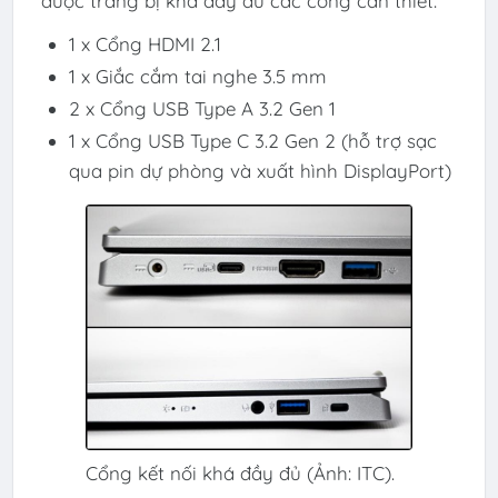
được trang bị khá đầy đủ các cổng cần thiết:
1 x Cổng HDMI 2.1
1 x Giắc cắm tai nghe 3.5 mm
2 x Cổng USB Type A 3.2 Gen 1
1 x Cổng USB Type C 3.2 Gen 2 (hỗ trợ sạc
qua pin dự phòng và xuất hình DisplayPort)
Cổng kết nối khá đầy đủ (Ảnh: ITC).