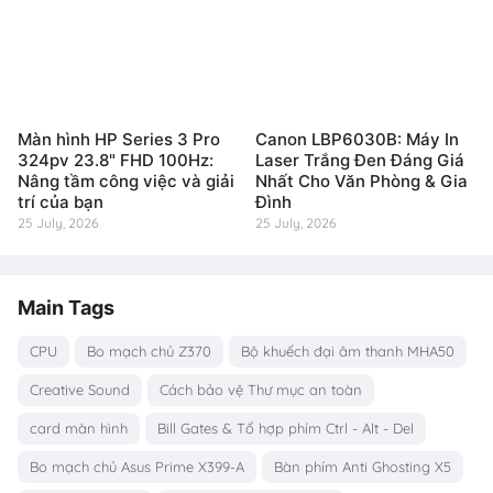
Màn hình HP Series 3 Pro
Canon LBP6030B: Máy In
324pv 23.8" FHD 100Hz:
Laser Trắng Đen Đáng Giá
Nâng tầm công việc và giải
Nhất Cho Văn Phòng & Gia
trí của bạn
Đình
25 July, 2026
25 July, 2026
Main Tags
CPU
Bo mạch chủ Z370
Bộ khuếch đại âm thanh MHA50
Creative Sound
Cách bảo vệ Thư mục an toàn
card màn hình
Bill Gates & Tổ hợp phím Ctrl - Alt - Del
Bo mạch chủ Asus Prime X399-A
Bàn phím Anti Ghosting X5