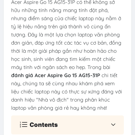
Acer Aspire Go 15 AG15-31P có thể không sở
hữu những tính năng mang tính đột phá,
nhưng điểm sáng của chiếc laptop này nằm ở
tỷ lệ hiệu năng trên giá thành vô cùng ấn
tượng. Đây là một lựa chọn laptop văn phòng
đơn giản, đáp ứng tốt các tác vụ cơ bản, đồng
thời là một giải pháp gần như hoàn hảo cho
học sinh, sinh viên đang tìm kiếm một chiếc
máy tính với ngân sách eo hẹp. Trong bài
đánh giá Acer Aspire Go 15 AG15-31P
chi tiết
này, chúng ta sẽ cùng nhau khám phá xem
liệu chiếc laptop này có thực sự xứng đáng với
danh hiệu "Nhà vô địch" trong phân khúc
laptop văn phòng giá rẻ hay không nhé!
Contents