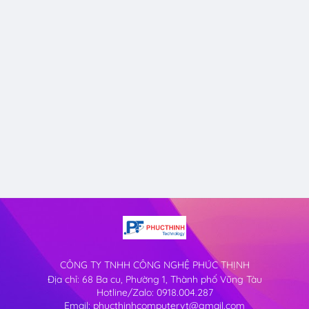
CÔNG TY TNHH CÔNG NGHỆ PHÚC THỊNH
Địa chỉ: 68 Ba cu, Phường 1, Thành phố Vũng Tàu
Hotline/Zalo: 0918.004.287
Email: phucthinhcomputervt@gmail.com