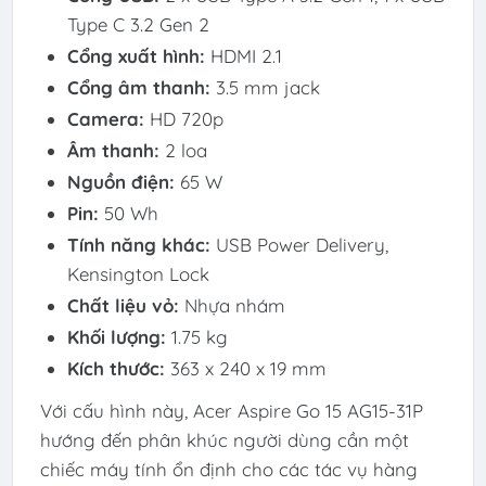
Type C 3.2 Gen 2
Cổng xuất hình:
HDMI 2.1
Cổng âm thanh:
3.5 mm jack
Camera:
HD 720p
Âm thanh:
2 loa
Nguồn điện:
65 W
Pin:
50 Wh
Tính năng khác:
USB Power Delivery,
Kensington Lock
Chất liệu vỏ:
Nhựa nhám
Khối lượng:
1.75 kg
Kích thước:
363 x 240 x 19 mm
Với cấu hình này, Acer Aspire Go 15 AG15-31P
hướng đến phân khúc người dùng cần một
chiếc máy tính ổn định cho các tác vụ hàng