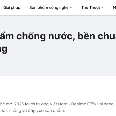
Giải pháp
Sản phẩm công nghệ
Thủ Thuật
M
hẩm chống nước, bền ch
ng
ế hệ mới 2025 tại thị trường Việt Nam - Realme C75x với hàng
 nước, chống va đập của sản phẩm.