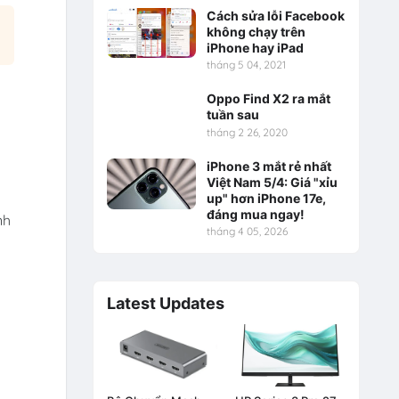
Cách sửa lỗi Facebook
không chạy trên
iPhone hay iPad
tháng 5 04, 2021
Oppo Find X2 ra mắt
tuần sau
tháng 2 26, 2020
iPhone 3 mắt rẻ nhất
Việt Nam 5/4: Giá "xỉu
up" hơn iPhone 17e,
đáng mua ngay!
nh
tháng 4 05, 2026
Latest Updates