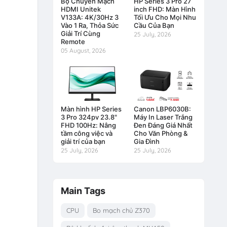
Bộ Chuyển Mạch
HP Series 3 Pro 27
HDMI Unitek
inch FHD: Màn Hình
V133A: 4K/30Hz 3
Tối Ưu Cho Mọi Nhu
Vào 1 Ra, Thỏa Sức
Cầu Của Bạn
Giải Trí Cùng
25 July, 2026
Remote
05 August, 2026
Màn hình HP Series
Canon LBP6030B:
3 Pro 324pv 23.8"
Máy In Laser Trắng
FHD 100Hz: Nâng
Đen Đáng Giá Nhất
tầm công việc và
Cho Văn Phòng &
giải trí của bạn
Gia Đình
25 July, 2026
25 July, 2026
Main Tags
CPU
Bo mạch chủ Z370