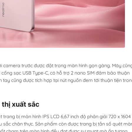
 với camera trước được đặt trong màn hình gọn gàng. Máy cũn
ới cổng sạc USB Type-C, có hỗ trợ 2 nano SIM đảm bảo thuận
 tay cũng được tích hợp tại nút nguồn đem tới thuận tiện tro
 thị xuất sắc
 trang bị màn hình IPS LCD 6,67 inch độ phân giải 720 x 1604
 màu sắc chân thực. Sản phẩm còn được trang bị tần số quét mà
vuốt chạm trên màn hình đều đạt được sự mượt mà ấn tượng.