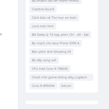
Bộ khuếch đại âm thanh MHA50
Creative Sound
Cách bảo vệ Thư mục an toàn
card màn hình
ền
Bill Gates & Tổ hợp phím Ctrl - Alt - Del
Bo mạch chủ Asus Prime X399-A
Bàn phím Anti Ghosting X5
Bộ tiếp sóng wifi
CPU Intel Core i9 7980XE
Chuột chơi game không dây Logitech
G703
Core i9-8950HK
bitcoin