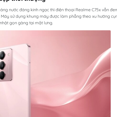
áng nước đáng kinh ngạc thì điện thoại Realme C75x vẫn đe
hượng. Máy sử dụng khung máy được làm phẳng theo xu hướng c
nhật gọn gàng tại mặt lưng.