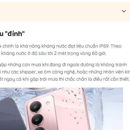
u "đỉnh"
 chính là khả năng kháng nước đạt tiêu chuẩn IP69. Theo
c kháng nước ở độ sâu tới 2 mét trong vòng 60 giờ.
c gặp những cơn mưa khi đang đi ngoài đường là không tránh
ời như các shipper, xe ôm công nghệ, hoặc những nhân viên ki
t ngay cả khi gặp trời mưa thì chắc chắn là điều rất cần thiết.