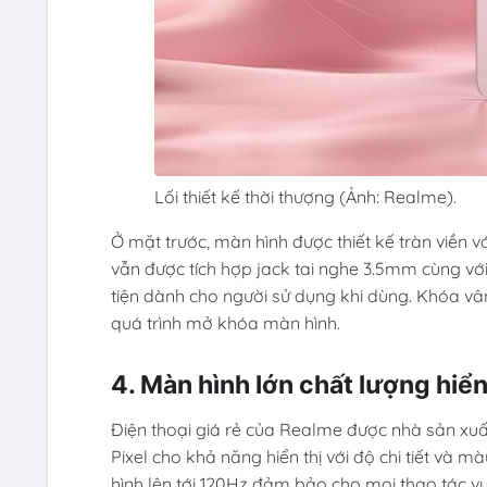
Lối thiết kế thời thượng (Ảnh: Realme).
Ở mặt trước, màn hình được thiết kế tràn viền
vẫn được tích hợp jack tai nghe 3.5mm cùng v
tiện dành cho người sử dụng khi dùng. Khóa vân
quá trình mở khóa màn hình.
4. Màn hình lớn chất lượng hiển
Điện thoại giá rẻ của Realme được nhà sản xuất
Pixel cho khả năng hiển thị với độ chi tiết và
hình lên tới 120Hz đảm bảo cho mọi thao tác 