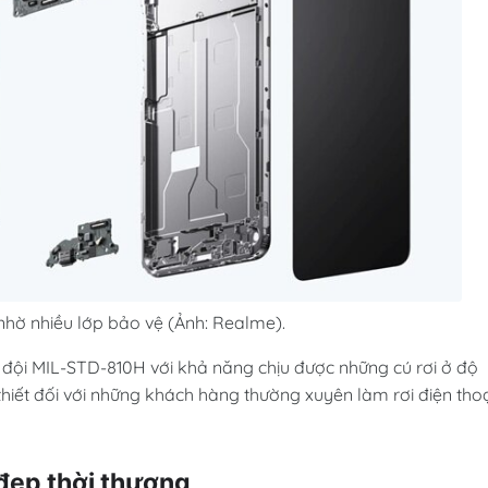
hờ nhiều lớp bảo vệ (Ảnh: Realme).
ội MIL-STD-810H với khả năng chịu được những cú rơi ở độ
 thiết đối với những khách hàng thường xuyên làm rơi điện thoạ
 đẹp thời thượng