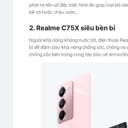
phát ra tần số đặc biệt. Nhờ đó giúp loại bỏ c
bể cá hoặc chậu nước…
2. Realme C75X siêu bền bỉ
Ngoài khả năng kháng nước tốt, điện thoại Rea
bỉ để đảm bảo khả năng chống sốc, chống va đập
chống sốc bên trong cùng lớp bảo vệ ArmorShel