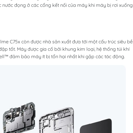
ác nước đọng ở các cổng kết nối của máy khi máy bị rơi xuống
lme C75x còn được nhà sản xuất đưa tới một cấu trúc siêu b
 tốt. Máy được gia cố bởi khung kim loại, hệ thống túi khí
l™ đảm bảo máy ít bị tổn hại nhất khi gặp các tác động.