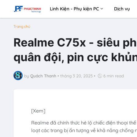
Linh Kiện - Phụ kiện PC
Dịch vụ
Trang chủ
Realme C75x - siêu p
quân đội, pin cực khủ
by
Quách Thanh
•
tháng 3 20, 2025
•
6 min read
[Xem]
Realme đã chính thức hé lộ chiếc điện thoại th
loạt các trang bị ấn tượng về khả năng chống