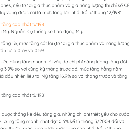
es, nếu trừ đi giá thưc phẩm và giá năng lượng thì chỉ số CP
kỳ vọng được coi là mức tăng lớn nhất kể từ tháng 12/1981.
tại Mỹ. Nguồn: Cụ thống kê Lao động Mỹ.
g tăng 1%, mức tăng cốt lõi (trừ đi giá thực phẩm và năng lượn
ầu tư là 0.7% và 0.5%.
á tiêu dùng tăng nhanh tới vậy do chi phí năng lượng tăng đột
ăng 3.9% so với cùng kỳ tháng trước đó, mức tăng hằng năm
á dầu nhiên liệu tại Mỹ tăng 16.9% so với tháng trước và tăng
được thống kê đều tăng giá, những chi phí thiết yếu cho cuộc
 CPI cũng tăng mạnh nhất đạt 0.6% kể từ tháng 3/2004 đối với
năm thì đạt mức tăng 5.5%, mức tăng cao nhất kể từ tháng