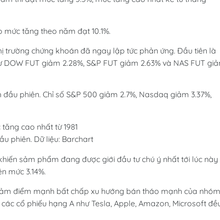
o mức tăng theo năm đạt 10.1%.
thị trường chứng khoán đã ngay lập tức phản ứng. Đầu tiên là
c như DOW FUT giảm 2.28%, S&P FUT giảm 2.63% và NAS FUT gi
h đầu phiên. Chỉ số S&P 500 giảm 2.7%, Nasdaq giảm 3.37%,
 phiên. Dữ liệu: Barchart
khiến sảm phẩm đang được giới đầu tư chú ý nhất tới lúc này 
ên mức 3.14%.
giảm điểm mạnh bất chấp xu hướng bán tháo mạnh của nhó
 các cổ phiếu hạng A như Tesla, Apple, Amazon, Microsoft đề