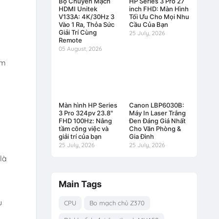
Bộ Chuyển Mạch
HP Series 3 Pro 27
HDMI Unitek
inch FHD: Màn Hình
V133A: 4K/30Hz 3
Tối Ưu Cho Mọi Nhu
Vào 1 Ra, Thỏa Sức
Cầu Của Bạn
Giải Trí Cùng
25 July, 2026
Remote
05 August, 2026
ảm
Màn hình HP Series
Canon LBP6030B:
3 Pro 324pv 23.8"
Máy In Laser Trắng
FHD 100Hz: Nâng
Đen Đáng Giá Nhất
tầm công việc và
Cho Văn Phòng &
giải trí của bạn
Gia Đình
25 July, 2026
25 July, 2026
là
Main Tags
m
u
CPU
Bo mạch chủ Z370