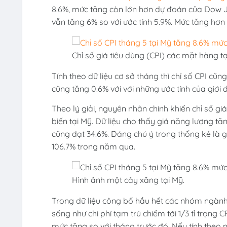
8.6%, mức tăng còn lớn hơn dự đoán của Dow Jon
vẫn tăng 6% so với ước tính 5.9%. Mức tăng hơn 
Chỉ số giá tiêu dùng (CPI) các mặt hàng 
Tính theo dữ liệu cơ sở tháng thì chỉ số CPI cũn
cũng tăng 0.6% với với những ước tính của giới đ
Theo lý giải, nguyên nhân chính khiến chỉ số gi
biến tại Mỹ. Dữ liệu cho thấy giá năng lượng t
cũng đạt 34.6%. Đáng chú ý trong thống kê là gi
106.7% trong năm qua.
Hình ảnh một cây xăng tại Mỹ.
Trong dữ liệu công bố hầu hết các nhóm ngành 
sống như chi phí tạm trú chiếm tới 1/3 tỉ trọng
mức tăng so với tháng trước đó. Nếu tính theo 