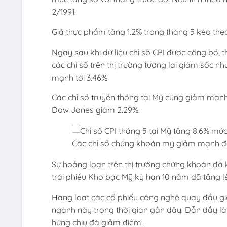
2/1991.
Giá thực phẩm tăng 1.2% trong tháng 5 kéo the
Ngay sau khi dữ liệu chỉ số CPI được công bố, 
các chỉ số trên thị trường tương lai giảm số
mạnh tới 3.46%.
Các chỉ số truyền thống tại Mỹ cũng giảm mạn
Dow Jones giảm 2.29%.
Các chỉ số chứng khoán mỹ giảm mạnh đầu
Sự hoảng loạn trên thị trường chứng khoán đã 
trái phiếu Kho bạc Mỹ kỳ hạn 10 năm đã tăng l
Hàng loạt các cổ phiếu công nghệ quay đầu 
ngành này trong thời gian gần đây. Dẫn đầy là
hứng chịu đà giảm điểm.