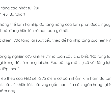
liệu: Barchart
không thể làm hạ nhịp đà tăng nóng của lạm phát được, nguy
hoái đang hiện lên rõ hơn bao giờ hết.
chiến lược tăng lãi suất tiếp theo để hạ nhịp tăng của nền ki
ông ty nghiên cứu kinh tế vĩ mô toàn cầu cho biết: “Rõ ràng là
gì trong đó sẽ mang lại cho Fed bất kỳ một sự cổ vũ động lự
tiếp theo”.
 tiếp theo của FED sẽ là 75 điểm cơ bản nhằm kìm hãm đà tă
i suất sẽ khiến lãi suất vay ngắn hạn của các ngân hàng tại 
 năm nay.