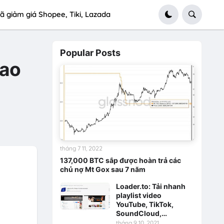
ã giảm giá Shopee, Tiki, Lazada
Popular Posts
cao
tháng 7 11, 2022
137,000 BTC sắp được hoàn trả các
chủ nợ Mt Gox sau 7 năm
Loader.to: Tải nhanh
playlist video
YouTube, TikTok,
SoundCloud,…
tháng 9 10, 2021