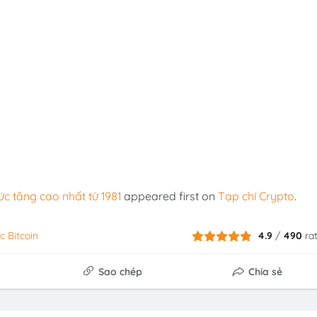
ức tăng cao nhất từ 1981
appeared first on
Tạp chí Crypto
.
c Bitcoin
4.9
/
490
ra
Sao chép
Chia sẻ