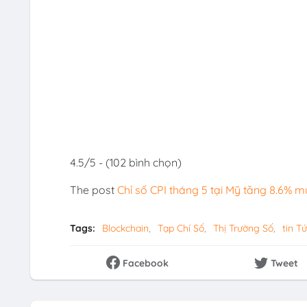
4.5/5 - (102 bình chọn)
The post
Chỉ số CPI tháng 5 tại Mỹ tăng 8.6% m
Tags:
Blockchain
Tạp Chí Số
Thị Trường Số
tin Tứ
Facebook
Tweet