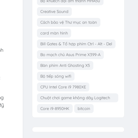
Bộ khuếch đại âm thanh MHA50
Creative Sound
Cách bảo vệ Thư mục an toàn
card màn hình
Bill Gates & Tổ hợp phím Ctrl - Alt - Del
nh
Bo mạch chủ Asus Prime X399-A
Bàn phím Anti Ghosting X5
Bộ tiếp sóng wifi
c
CPU Intel Core i9 7980XE
ng
Chuột chơi game không dây Logitech
Mỹ
G703
Core i9-8950HK
bitcoin