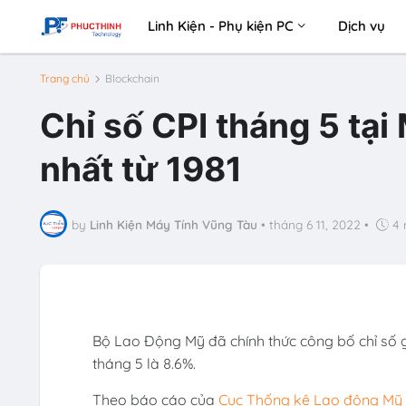
Linh Kiện - Phụ kiện PC
Dịch vụ
Trang chủ
Blockchain
Chỉ số CPI tháng 5 tạ
nhất từ 1981
by
Linh Kiện Máy Tính Vũng Tàu
•
tháng 6 11, 2022
•
4 
Bộ Lao Động Mỹ đã chính thức công bố chỉ số g
tháng 5 là 8.6%.
Theo báo cáo của
Cục Thống kê Lao động Mỹ