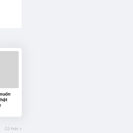
 muốn
chặt
ử
Cũ hơn