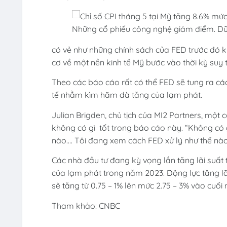
Những cổ phiếu công nghệ giảm điểm. Dữ 
có vẻ như những chính sách của FED trước đó 
cơ về một nền kinh tế Mỹ bước vào thời kỳ suy t
Theo các báo cáo rất có thể FED sẽ tung ra các 
tế nhằm kìm hãm đà tăng của lạm phát.
Julian Brigden, chủ tịch của MI2 Partners, một c
không có gì tốt trong báo cáo này. “Không có 
nào…. Tôi đang xem cách FED xử lý như thế nào 
Các nhà đầu tư đang kỳ vọng lần tăng lãi suất
của lạm phát trong năm 2023. Động lực tăng lã
sẽ tăng từ 0.75 – 1% lên mức 2.75 – 3% vào cuối
Tham khảo: CNBC