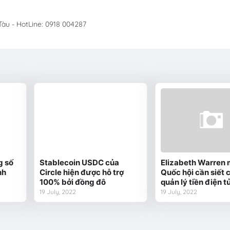
àu - HotLine: 0918 004287
g số
Stablecoin USDC của
Elizabeth Warren
nh
Circle hiện được hỗ trợ
Quốc hội cần siết 
100% bởi đồng đô
quản lý tiền điện t
19 July, 2022
19 July, 2022