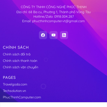
CÔNG TY TNHH CÔNG NGHỆ PHÚC THỊNH
Địa chỉ: 68 Ba cu, Phường 1, Thành phố Vũng Tàu
Hotline/Zalo: 0918.004.287
Email: phucthinhcomputervt@gmail.com
CHÍNH SÁCH
Chính sách đổi trả
Chính sách thanh toán
Chính sách vận chuyển
PAGES
Travelgoda.com
Techsolution.vn
PhucThinhComputer.com