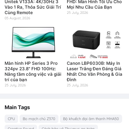
Unitek V133A: 4K/30Hz 3
FHD: Màn Hình Tối Ưu Cho
Vào 1 Ra, Thỏa Sức Giải Trí
Mọi Nhu Cầu Của Bạn
Cùng Remote
25 July, 2026
05 August, 2026
Màn hình HP Series 3 Pro
Canon LBP6030B: Máy In
324pv 23.8" FHD 100Hz:
Laser Trắng Đen Đáng Giá
Nâng tầm công việc và giải
Nhất Cho Văn Phòng & Gia
trí của bạn
Đình
25 July, 2026
25 July, 2026
Main Tags
CPU
Bo mạch chủ Z370
Bộ khuếch đại âm thanh MHA50
Creative Sound
Cách bảo vệ Thư mục an toàn