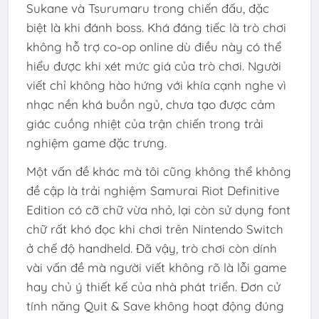
Sukane và Tsurumaru trong chiến đấu, đặc
biệt là khi đánh boss. Khá đáng tiếc là trò chơi
không hỗ trợ co-op online dù điều này có thể
hiểu được khi xét mức giá của trò chơi. Người
viết chỉ không hào hứng với khía cạnh nghe vì
nhạc nền khá buồn ngủ, chưa tạo được cảm
giác cuồng nhiệt của trận chiến trong trải
nghiệm game đặc trưng.
Một vấn đề khác mà tôi cũng không thể không
đề cập là trải nghiệm Samurai Riot Definitive
Edition có cỡ chữ vừa nhỏ, lại còn sử dụng font
chữ rất khó đọc khi chơi trên Nintendo Switch
ở chế độ handheld. Đã vậy, trò chơi còn dính
vài vấn đề mà người viết không rõ là lỗi game
hay chủ ý thiết kế của nhà phát triển. Đơn cử
tính năng Quit & Save không hoạt động đúng