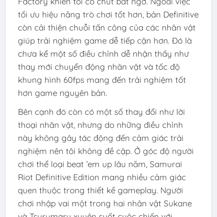
Factory khiến tôi có chút bất ngờ. Ngoài việc
tối ưu hiệu năng trò chơi tốt hơn, bản Definitive
còn cải thiện chuỗi tấn công của các nhân vật
giúp trải nghiệm game dễ tiếp cận hơn. Đó là
chưa kể một số điều chỉnh dễ nhận thấy như
thay mới chuyển động nhân vật và tốc độ
khung hình 60fps mang đến trải nghiệm tốt
hơn game nguyên bản.
Bên cạnh đó còn có một số thay đổi như lời
thoại nhân vật, nhưng do những điều chỉnh
này không gây tác động đến cảm giác trải
nghiệm nên tôi không đề cập. Ở góc độ người
chơi thể loại beat ’em up lâu năm, Samurai
Riot Definitive Edition mang nhiều cảm giác
quen thuộc trong thiết kế gameplay. Người
chơi nhập vai một trong hai nhân vật Sukane
và Tsurumaru xuyên suốt cuộc chiến với