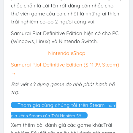
chắc chắn là cái tên rất đáng cân nhắc cho
thư viện game của bạn, nhất là những ai thích
trải nghiệm co-op 2 người cùng vui.
Samurai Riot Definitive Edition hiện có cho PC
(Windows, Linux) và Nintendo Switch.
Nintendo eShop
Samurai Riot Definitive Edition ($ 11.99, Steam)
→
Bài viết sử dụng game do nhà phát hành hỗ
trợ.
Tham gia cùng chúng tôi trên Steam
Tham
gia kênh Steam của Trải Nghiệm Số
Xem thêm bài đánh giá các game khácTrải
Nghiệm Số viết rất nhiều bài đánh giá game,