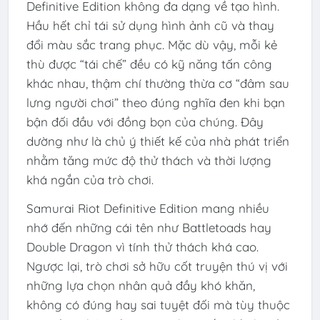
Definitive Edition không đa dạng về tạo hình.
Hầu hết chỉ tái sử dụng hình ảnh cũ và thay
đổi màu sắc trang phục. Mặc dù vậy, mỗi kẻ
thù được “tái chế” đều có kỹ năng tấn công
khác nhau, thậm chí thường thừa cơ “đâm sau
lưng người chơi” theo đúng nghĩa đen khi bạn
bận đối đầu với đồng bọn của chúng. Đây
dường như là chủ ý thiết kế của nhà phát triển
nhằm tăng mức độ thử thách và thời lượng
khá ngắn của trò chơi.
Samurai Riot Definitive Edition mang nhiều
nhớ đến những cái tên như
Battletoads
hay
Double Dragon
vì tính thử thách khá cao.
Ngược lại, trò chơi sở hữu cốt truyện thú vị với
những lựa chọn nhân quả đầy khó khăn,
không có đúng hay sai tuyệt đối mà tùy thuộc