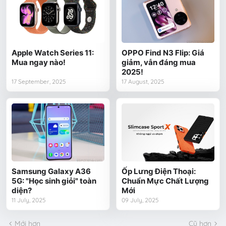
Apple Watch Series 11:
OPPO Find N3 Flip: Giá
Mua ngay nào!
giảm, vẫn đáng mua
2025!
17 September, 2025
17 August, 2025
Samsung Galaxy A36
Ốp Lưng Điện Thoại:
5G: "Học sinh giỏi" toàn
Chuẩn Mực Chất Lượng
diện?
Mới
11 July, 2025
09 July, 2025
Mới hơn
Cũ hơn