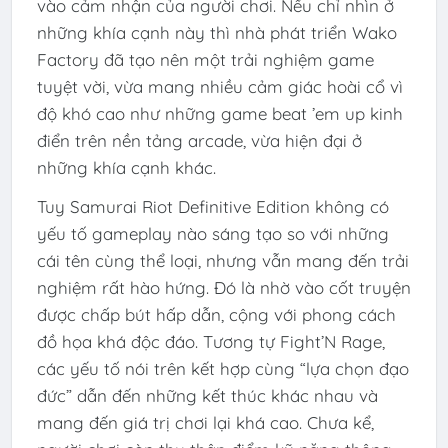
vào cảm nhận của người chơi. Nếu chỉ nhìn ở
những khía cạnh này thì nhà phát triển Wako
Factory đã tạo nên một trải nghiệm game
tuyệt vời, vừa mang nhiều cảm giác hoài cổ vì
độ khó cao như những game beat ’em up kinh
điển trên nền tảng arcade, vừa hiện đại ở
những khía cạnh khác.
Tuy Samurai Riot Definitive Edition không có
yếu tố gameplay nào sáng tạo so với những
cái tên cùng thể loại, nhưng vẫn mang đến trải
nghiệm rất hào hứng. Đó là nhờ vào cốt truyện
được chấp bút hấp dẫn, cộng với phong cách
đồ họa khá độc đáo. Tương tự
Fight’N Rage
,
các yếu tố nói trên kết hợp cùng “lựa chọn đạo
đức” dẫn đến những kết thúc khác nhau và
mang đến giá trị chơi lại khá cao. Chưa kể,