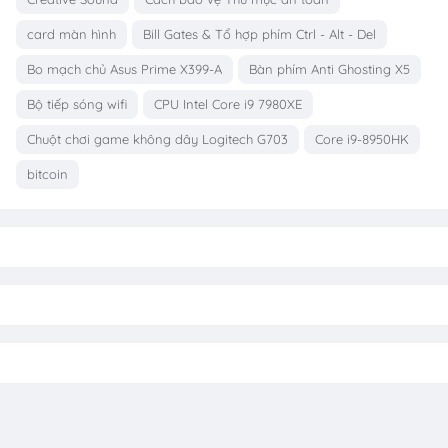
card màn hình
Bill Gates & Tổ hợp phím Ctrl - Alt - Del
Bo mạch chủ Asus Prime X399-A
Bàn phím Anti Ghosting X5
Bộ tiếp sóng wifi
CPU Intel Core i9 7980XE
Chuột chơi game không dây Logitech G703
Core i9-8950HK
bitcoin