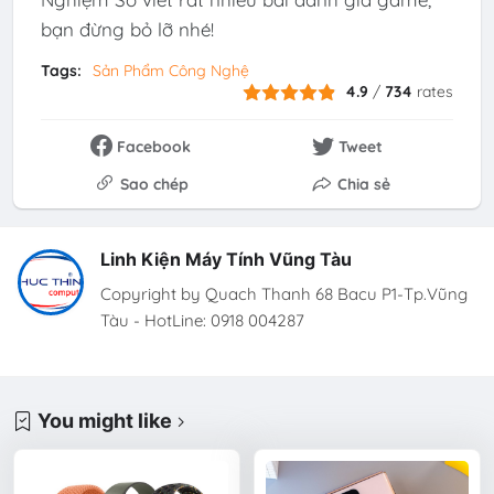
bạn đừng bỏ lỡ nhé!
Tags:
Sản Phẩm Công Nghệ
4.9
/
734
rates
Facebook
Tweet
Sao chép
Chia sẻ
Linh Kiện Máy Tính Vũng Tàu
Copyright by Quach Thanh 68 Bacu P1-Tp.Vũng
Tàu - HotLine: 0918 004287
You might like