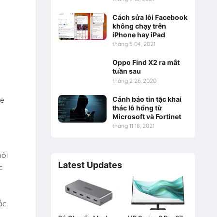
Cách sửa lỗi Facebook
không chạy trên
iPhone hay iPad
tháng 5 04, 2021
Oppo Find X2 ra mắt
tuần sau
tháng 2 26, 2020
de
Cảnh báo tin tặc khai
thác lỗ hổng từ
Microsoft và Fortinet
tháng 11 18, 2021
môi
Latest Updates
c
ắc