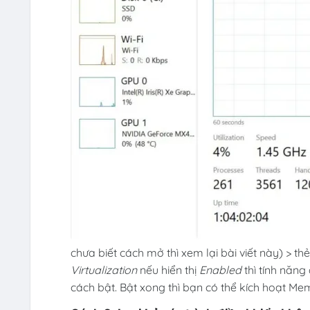
chưa biết cách mở thì xem lại bài viết
này
) > th
Virtualization
nếu hiển thị
Enabled
thì tính năng
cách bật. Bật xong thì bạn có thể kích hoạt Mem