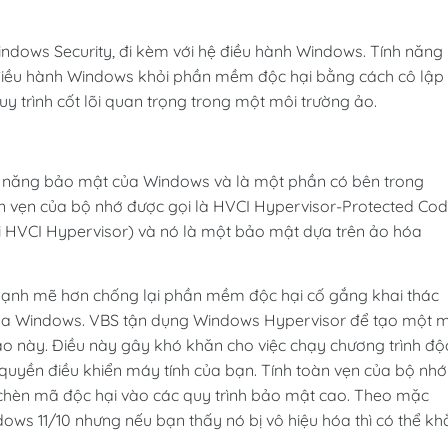
indows Security, đi kèm với hệ điều hành Windows. Tính năng
 điều hành
Windows
khỏi phần mềm độc hại bằng cách cô lập
uy trình cốt lõi quan trọng trong một môi trường ảo.
nh năng bảo mật của Windows và là một phần có bên trong
n vẹn của bộ nhớ được gọi là HVCI Hypervisor-Protected Co
ởi HVCI Hypervisor) và nó là một bảo mật dựa trên ảo hóa
ạnh mẽ hơn chống lại phần mềm độc hại cố gắng khai thác
của Windows. VBS tận dụng Windows Hypervisor để tạo một 
ảo này. Điều này gây khó khăn cho việc chạy chương trình độ
 quyền điều khiển máy tính của bạn. Tính toàn vẹn của bộ nhớ
 chèn mã độc hại vào các quy trình bảo mật cao. Theo mặc
ows 11/10 nhưng nếu bạn thấy nó bị vô hiệu hóa thì có thể kh