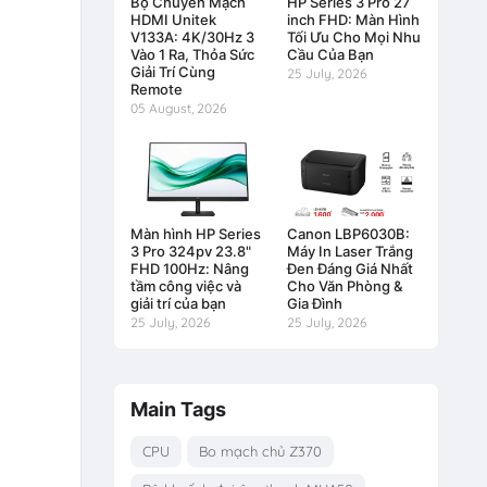
Bộ Chuyển Mạch
HP Series 3 Pro 27
HDMI Unitek
inch FHD: Màn Hình
V133A: 4K/30Hz 3
Tối Ưu Cho Mọi Nhu
Vào 1 Ra, Thỏa Sức
Cầu Của Bạn
Giải Trí Cùng
25 July, 2026
Remote
05 August, 2026
Màn hình HP Series
Canon LBP6030B:
3 Pro 324pv 23.8"
Máy In Laser Trắng
FHD 100Hz: Nâng
Đen Đáng Giá Nhất
tầm công việc và
Cho Văn Phòng &
giải trí của bạn
Gia Đình
25 July, 2026
25 July, 2026
Main Tags
CPU
Bo mạch chủ Z370