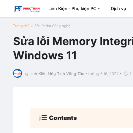
Linh Kiện - Phụ kiện PC
Dịch vụ
Trang chủ
Sản Phẩm Công Nghệ
Sửa lỗi Memory Integri
Windows 11
by
Linh Kiện Máy Tính Vũng Tàu
•
tháng 5 16, 2022
•
4
Contents