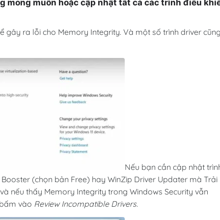
ng mong muốn hoặc cập nhật tất cả các trình điều khi
thể gây ra lỗi cho Memory Integrity. Và một số trình driver cũn
Nếu bạn cần cập nhật trìn
ver Booster (chọn bản Free) hay
WinZip Driver Updater
mà Trải
g và nếu thấy Memory Integrity trong Windows Security vẫn
n bấm vào
Review Incompatible Drivers
.