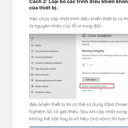
Cách 2: Loại bỏ các trình điều khiển khô
của thiết bị.
Việc chưa cập nhật trình điều khiển thiết bị có 
là nguyên nhân của lỗi vì xung đột.
điều khiển thiết bị thì có thể sử dụng IObit Dri
Nghiệm Số có giới thiệu. Sau khi cập nhật xon
không thể bật hay bị vô hiệu (mờ xám) thì bạ