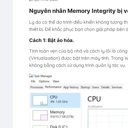
Nguyên nhân Memory Integrity bị vô
Lý do có thể do trình điều khiển không tương th
thiết bị. Để khắc phục bạn chọn giải pháp bên d
Cách 1: Bật ảo hóa.
Tính toàn vẹn của bộ nhớ và cách ly lõi là cô
(Virtualization) được bật trên máy tính. Tron
không bằng cách sử dụng trình quản lý tác vụ.