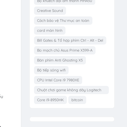
Bộ khuếch đại âm thanh MHA50
Creative Sound
Cách bảo vệ Thư mục an toàn
card màn hình
Bill Gates & Tổ hợp phím Ctrl - Alt - Del
Bo mạch chủ Asus Prime X399-A
Bàn phím Anti Ghosting X5
Bộ tiếp sóng wifi
CPU Intel Core i9 7980XE
Chuột chơi game không dây Logitech
ếu
G703
Core i9-8950HK
bitcoin