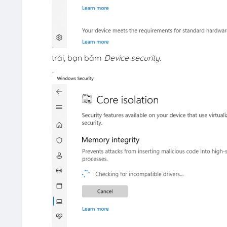
trái, bạn bấm
Device security
.