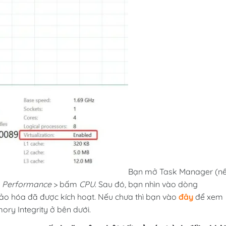
Bạn mở Task Manager (n
ẻ
Performance
> bấm
CPU
. Sau đó, bạn nhìn vào dòng
 ảo hóa đã được kích hoạt. Nếu chưa thì bạn vào
đây
để xem
ory Integrity ở bên dưới.