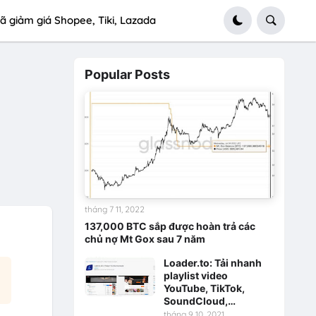
ã giảm giá Shopee, Tiki, Lazada
Popular Posts
tháng 7 11, 2022
137,000 BTC sắp được hoàn trả các
chủ nợ Mt Gox sau 7 năm
Loader.to: Tải nhanh
playlist video
YouTube, TikTok,
SoundCloud,…
tháng 9 10, 2021