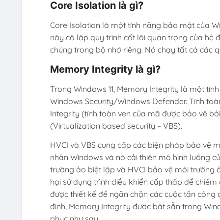
Core Isolation là gì?
Core Isolation là một tính năng bảo mật của W
này cô lập quy trình cốt lõi quan trọng của hệ
chúng trong bộ nhớ riêng. Nó chạy tất cả các q
Memory Integrity là gì?
Trong
Windows 11
, Memory Integrity là một tí
Windows Security/Windows Defender. Tính toà
Integrity (tính toàn vẹn của mã được bảo vệ b
(Virtualization based security – VBS).
HVCI và VBS cung cấp các biện pháp bảo vệ m
nhân Windows và nó cải thiện mô hình luồng 
trường ảo biệt lập và HVCI bảo vệ môi trường 
hại sử dụng trình điều khiển cấp thấp để chiếm
được thiết kế để ngăn chặn các cuộc tấn công
định, Memory Integrity được bật sẵn trong Wind
phục như sau.