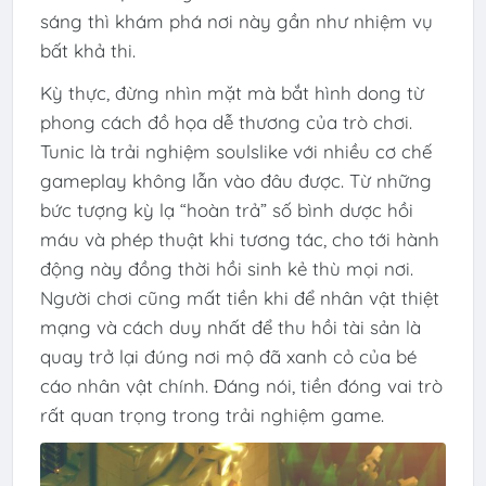
sáng thì khám phá nơi này gần như nhiệm vụ
bất khả thi.
Kỳ thực, đừng nhìn mặt mà bắt hình dong từ
phong cách đồ họa dễ thương của trò chơi.
Tunic là trải nghiệm soulslike với nhiều cơ chế
gameplay không lẫn vào đâu được. Từ những
bức tượng kỳ lạ “hoàn trả” số bình dược hồi
máu và phép thuật khi tương tác, cho tới hành
động này đồng thời hồi sinh kẻ thù mọi nơi.
Người chơi cũng mất tiền khi để nhân vật thiệt
mạng và cách duy nhất để thu hồi tài sản là
quay trở lại đúng nơi mộ đã xanh cỏ của bé
cáo nhân vật chính. Đáng nói, tiền đóng vai trò
rất quan trọng trong trải nghiệm game.