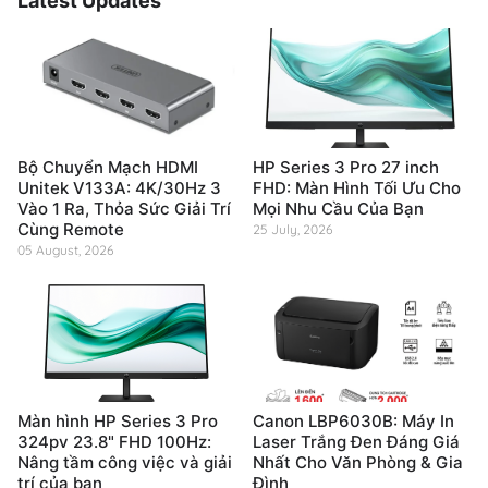
Latest Updates
Bộ Chuyển Mạch HDMI
HP Series 3 Pro 27 inch
Unitek V133A: 4K/30Hz 3
FHD: Màn Hình Tối Ưu Cho
Vào 1 Ra, Thỏa Sức Giải Trí
Mọi Nhu Cầu Của Bạn
Cùng Remote
25 July, 2026
05 August, 2026
Màn hình HP Series 3 Pro
Canon LBP6030B: Máy In
324pv 23.8" FHD 100Hz:
Laser Trắng Đen Đáng Giá
Nâng tầm công việc và giải
Nhất Cho Văn Phòng & Gia
trí của bạn
Đình