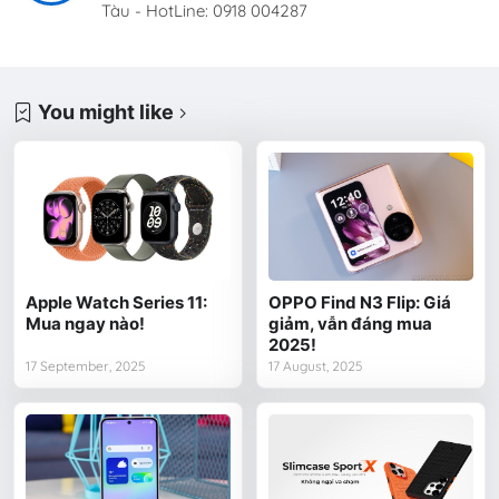
Tàu - HotLine: 0918 004287
You might like
Apple Watch Series 11:
OPPO Find N3 Flip: Giá
Mua ngay nào!
giảm, vẫn đáng mua
2025!
17 September, 2025
17 August, 2025