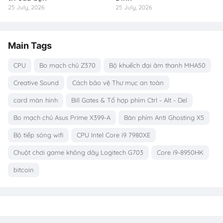
25 July, 2026
25 July, 2026
Main Tags
CPU
Bo mạch chủ Z370
Bộ khuếch đại âm thanh MHA50
Creative Sound
Cách bảo vệ Thư mục an toàn
card màn hình
Bill Gates & Tổ hợp phím Ctrl - Alt - Del
Bo mạch chủ Asus Prime X399-A
Bàn phím Anti Ghosting X5
Bộ tiếp sóng wifi
CPU Intel Core i9 7980XE
Chuột chơi game không dây Logitech G703
Core i9-8950HK
bitcoin