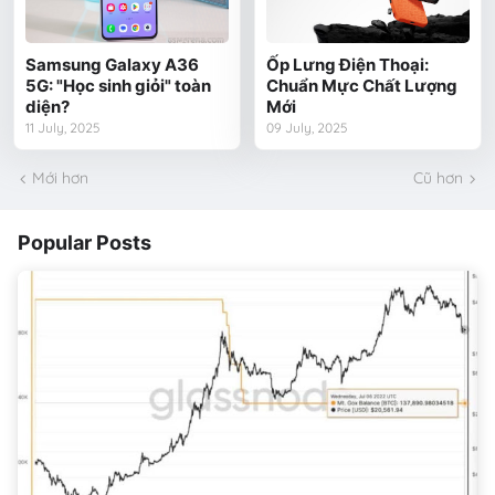
Samsung Galaxy A36
Ốp Lưng Điện Thoại:
5G: "Học sinh giỏi" toàn
Chuẩn Mực Chất Lượng
diện?
Mới
11 July, 2025
09 July, 2025
Mới hơn
Cũ hơn
Popular Posts