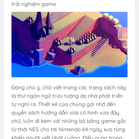
trải nghiệm game.
Đáng chú ý, chữ viết trong các trang sách này
là thứ ngôn ngữ trừu tượng do nhà phát triển
tự nghĩ ra. Thiết kế của chúng gợi nhớ đến
quyển sách hướng dẫn vừa có hình vừa đầy
chữ, luôn đi kèm với những bộ băng game gốc
từ thời NES cho tới Nintendo 64 ngày xưa từng
khiến người viết phát cuồng. Điều quan trọng