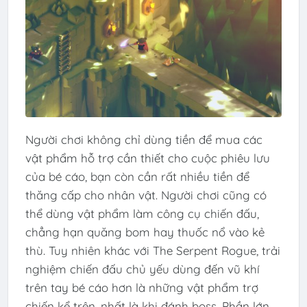
Người chơi không chỉ dùng tiền để mua các
vật phẩm hỗ trợ cần thiết cho cuộc phiêu lưu
của bé cáo, bạn còn cần rất nhiều tiền để
thăng cấp cho nhân vật. Người chơi cũng có
thể dùng vật phẩm làm công cụ chiến đấu,
chẳng hạn quăng bom hay thuốc nổ vào kẻ
thù. Tuy nhiên khác với
The Serpent Rogue
, trải
nghiệm chiến đấu chủ yếu dùng đến vũ khí
trên tay bé cáo hơn là những vật phẩm trợ
chiến kể trên, nhất là khi đánh boss. Phần lớn