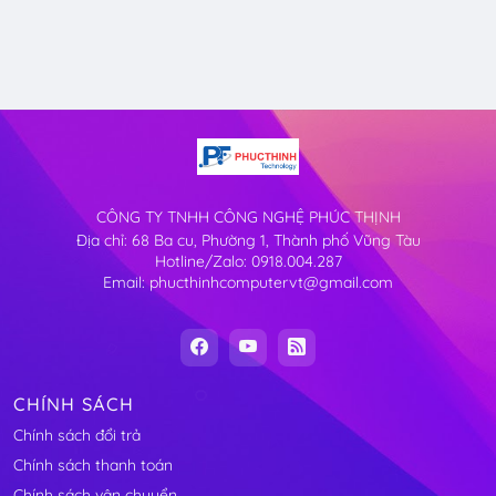
CÔNG TY TNHH CÔNG NGHỆ PHÚC THỊNH
Địa chỉ: 68 Ba cu, Phường 1, Thành phố Vũng Tàu
Hotline/Zalo: 0918.004.287
Email: phucthinhcomputervt@gmail.com
CHÍNH SÁCH
Chính sách đổi trả
Chính sách thanh toán
Chính sách vận chuyển