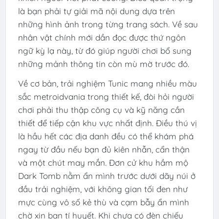
là bạn phải tự giải mã nội dung dựa trên
những hình ảnh trong từng trang sách. Về sau
nhân vật chính mới dần đọc được thứ ngôn
ngữ kỳ lạ này, từ đó giúp người chơi bổ sung
những mảnh thông tin còn mù mờ trước đó.
Về cơ bản, trải nghiệm Tunic mang nhiều màu
sắc metroidvania trong thiết kế, đòi hỏi người
chơi phải thu thập công cụ và kỹ năng cần
thiết để tiếp cận khu vực nhất định. Điều thú vị
là hầu hết các địa danh đều có thể khám phá
ngay từ đầu nếu bạn đủ kiên nhẫn, cẩn thận
và một chút may mắn. Đơn cử khu hầm mộ
Dark Tomb nằm ẩn mình trước dưới dãy núi ở
đầu trải nghiệm, với không gian tối đen như
mực cùng vô số kẻ thù và cạm bẫy ẩn mình
chờ xin bạn tí huyết. Khi chưa có đèn chiếu