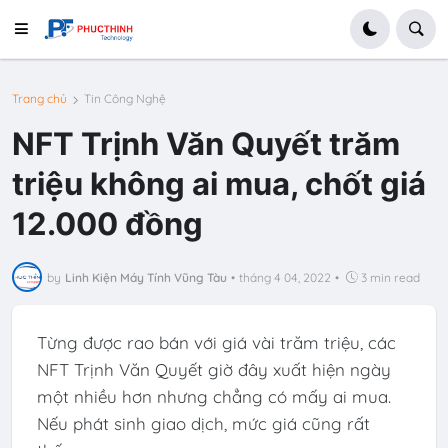
Trang chủ
Tin Công Nghệ
NFT Trịnh Văn Quyết trăm
triệu không ai mua, chốt giá
12.000 đồng
by
Linh Kiện Máy Tính Vũng Tàu
•
tháng 4 04, 2022
•
3 min read
Từng được rao bán với giá vài trăm triệu, các
NFT Trịnh Văn Quyết giờ đây xuất hiện ngày
một nhiều hơn nhưng chẳng có mấy ai mua.
Nếu phát sinh giao dịch, mức giá cũng rất