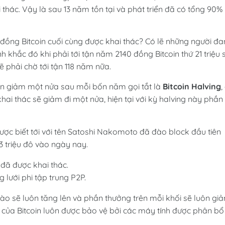
 thác. Vậy là sau 13 năm tồn tại và phát triển đã có tổng 90%
i đồng Bitcoin cuối cùng được khai thác? Có lẽ những người đ
 khắc đó khi phải tới tận năm 2140 đồng Bitcoin thứ 21 triệu 
ẽ phải chờ tới tận 118 năm nữa.
ân giảm một nửa sau mỗi bốn năm gọi tắt là
Bitcoin Halving
,
i thác sẽ giảm đi một nửa, hiện tại với kỳ halving này phần
được biết tới với tên Satoshi Nakomoto đã đào block đầu tiên
3 triệu đô vào ngày nay.
lưới phi tập trung P2P.
đào sẽ luôn tăng lên và phần thưởng trên mỗi khối sẽ luôn gi
 của Bitcoin luôn được bảo vệ bởi các máy tính được phân bổ