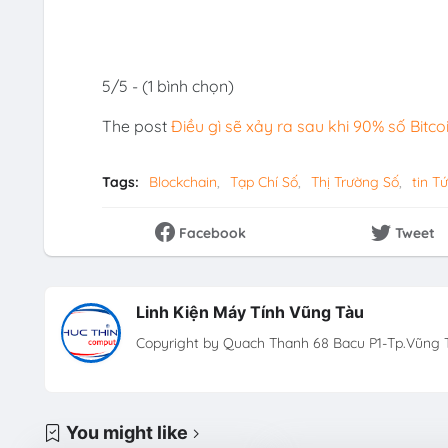
5/5 - (1 bình chọn)
The post
Điều gì sẽ xảy ra sau khi 90% số Bitco
Tags:
Blockchain
Tạp Chí Số
Thị Trường Số
tin Tứ
Facebook
Tweet
Linh Kiện Máy Tính Vũng Tàu
Copyright by Quach Thanh 68 Bacu P1-Tp.Vũng T
You might like