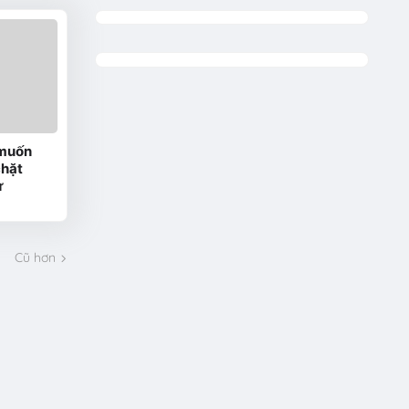
 muốn
chặt
ử
Cũ hơn