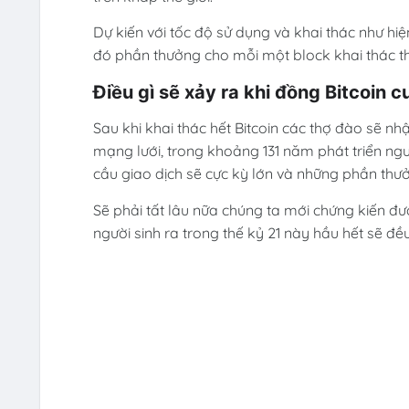
Dự kiến với tốc độ sử dụng và khai thác như hiện
đó phần thưởng cho mỗi một block khai thác thà
Điều gì sẽ xảy ra khi đồng Bitcoin 
Sau khi khai thác hết Bitcoin các thợ đào sẽ nh
mạng lưới, trong khoảng 131 năm phát triển ngư
cầu giao dịch sẽ cực kỳ lớn và những phần thư
Sẽ phải tất lâu nữa chúng ta mới chứng kiến đư
người sinh ra trong thế kỷ 21 này hầu hết sẽ đề