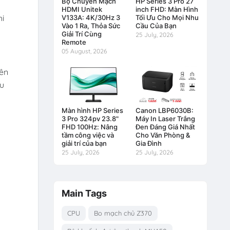
Bộ Chuyển Mạch
HP Series 3 Pro 27
HDMI Unitek
inch FHD: Màn Hình
hi
V133A: 4K/30Hz 3
Tối Ưu Cho Mọi Nhu
Vào 1 Ra, Thỏa Sức
Cầu Của Bạn
Giải Trí Cùng
25 July, 2026
Remote
05 August, 2026
rên
hu
Màn hình HP Series
Canon LBP6030B:
3 Pro 324pv 23.8"
Máy In Laser Trắng
FHD 100Hz: Nâng
Đen Đáng Giá Nhất
tầm công việc và
Cho Văn Phòng &
giải trí của bạn
Gia Đình
25 July, 2026
25 July, 2026
Main Tags
CPU
Bo mạch chủ Z370