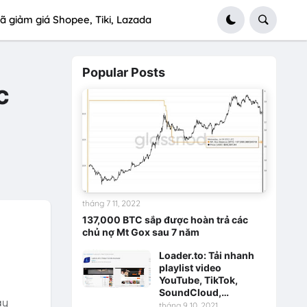
ã giảm giá Shopee, Tiki, Lazada
Popular Posts
c
tháng 7 11, 2022
137,000 BTC sắp được hoàn trả các
chủ nợ Mt Gox sau 7 năm
Loader.to: Tải nhanh
playlist video
YouTube, TikTok,
SoundCloud,…
ày
tháng 9 10, 2021