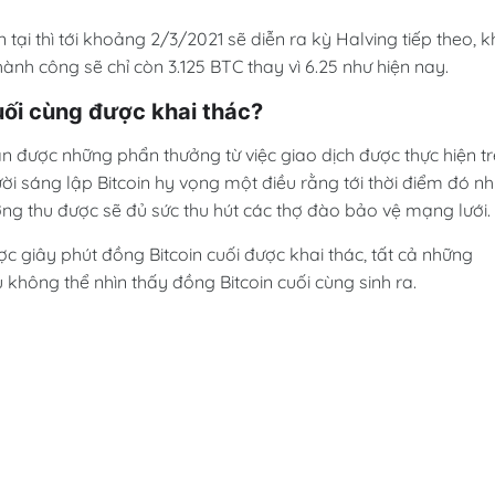
 tại thì tới khoảng 2/3/2021 sẽ diễn ra kỳ Halving tiếp theo, k
nh công sẽ chỉ còn 3.125 BTC thay vì 6.25 như hiện nay.
cuối cùng được khai thác?
ận được những phẩn thưởng từ việc giao dịch được thực hiện t
ời sáng lập Bitcoin hy vọng một điều rằng tới thời điểm đó n
ởng thu được sẽ đủ sức thu hút các thợ đào bảo vệ mạng lưới.
ợc giây phút đồng Bitcoin cuối được khai thác, tất cả những
u không thể nhìn thấy đồng Bitcoin cuối cùng sinh ra.