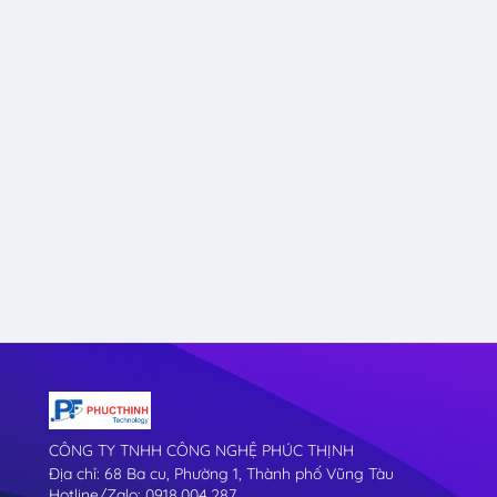
CÔNG TY TNHH CÔNG NGHỆ PHÚC THỊNH
Địa chỉ: 68 Ba cu, Phường 1, Thành phố Vũng Tàu
Hotline/Zalo: 0918.004.287