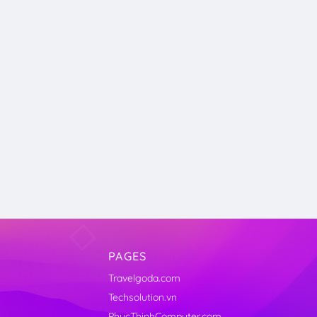
PAGES
Travelgoda.com
Techsolution.vn
PhucThinhComputer.com