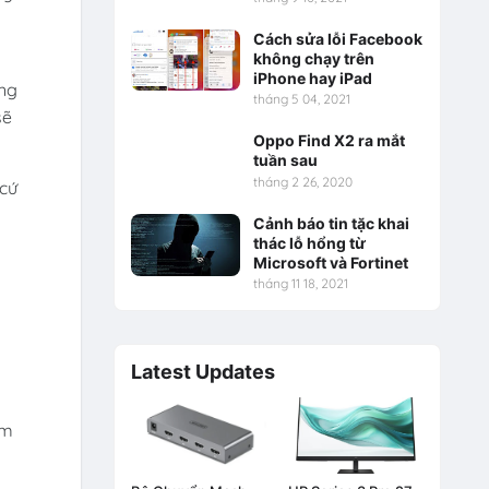
Cách sửa lỗi Facebook
không chạy trên
iPhone hay iPad
ang
tháng 5 04, 2021
sẽ
Oppo Find X2 ra mắt
tuần sau
tháng 2 26, 2020
 cứ
Cảnh báo tin tặc khai
thác lỗ hổng từ
Microsoft và Fortinet
tháng 11 18, 2021
Latest Updates
ảm