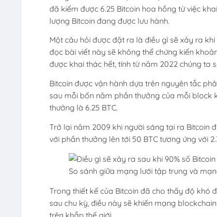
đã kiếm được 6.25 Bitcoin hoa hồng từ việc khai
lượng Bitcoin đang được lưu hành.
Một câu hỏi được đặt ra là điều gì sẽ xảy ra kh
đọc bài viết này sẽ không thể chứng kiến khoảnh
được khai thác hết, tính từ năm 2022 chúng ta s
Bitcoin được vận hành dựa trên nguyên tắc ph
sau mỗi bốn năm phần thưởng của mỗi block kha
thưởng là 6.25 BTC.
Trở lại năm 2009 khi người sáng tại ra Bitcoin 
với phần thưởng lên tới 50 BTC tương ứng với 2.
So sánh giữa mạng lưới tập trung và mạng 
Trong thiết kế của Bitcoin đã cho thấy độ khó 
sau chu kỳ, điều này sẽ khiến mạng blockchain
trên khắp thế giới.