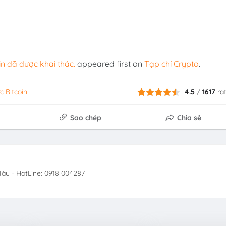
in đã được khai thác.
appeared first on
Tạp chí Crypto
.
c Bitcoin
4.5
/
1617
ra
Sao chép
Chia sẻ
àu - HotLine: 0918 004287