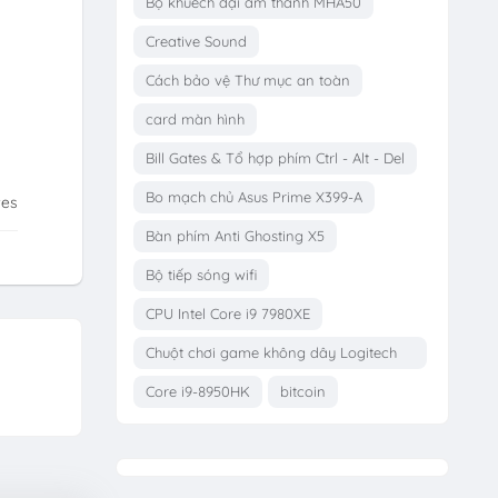
Bộ khuếch đại âm thanh MHA50
Creative Sound
Cách bảo vệ Thư mục an toàn
card màn hình
Bill Gates & Tổ hợp phím Ctrl - Alt - Del
Bo mạch chủ Asus Prime X399-A
tes
Bàn phím Anti Ghosting X5
Bộ tiếp sóng wifi
CPU Intel Core i9 7980XE
Chuột chơi game không dây Logitech
G703
Core i9-8950HK
bitcoin