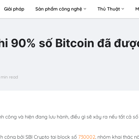
Giải pháp
Sản phẩm công nghệ
Thủ Thuật
M
khi 90% số Bitcoin đã đượ
 min read
h công và hiện đang lưu hành, điều gì sẽ xảy ra nếu tất cả số
nh công bởi SBI Crypto tại block số
730002
, nhóm khai thác n