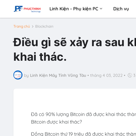
Linh Kiện - Phụ kiện PC
Dịch vụ
Trang chủ
Blockchain
Điều gì sẽ xảy ra sau 
khai thác.
by
Linh Kiện Máy Tính Vũng Tàu
•
tháng 4 03, 2022
•
3
Đã có 90% lượng Bitcoin đã được khai thác thàn
Bitcoin được khai thác?
Đồng Bitcoin thứ 19 triệu đã được khai thác thà