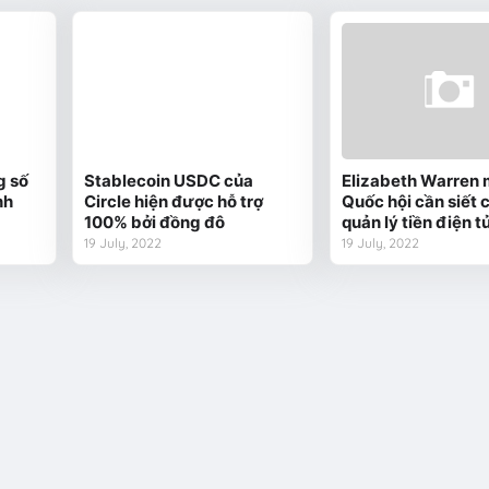
g số
Stablecoin USDC của
Elizabeth Warren
nh
Circle hiện được hỗ trợ
Quốc hội cần siết 
100% bởi đồng đô
quản lý tiền điện t
19 July, 2022
19 July, 2022