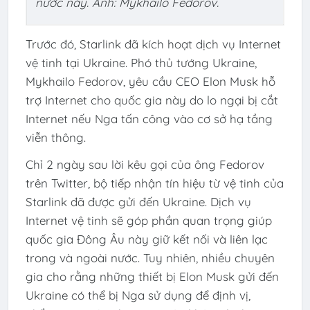
nước này. Ảnh: Mykhailo Fedorov.
Trước đó, Starlink đã kích hoạt dịch vụ Internet
vệ tinh tại Ukraine. Phó thủ tướng Ukraine,
Mykhailo Fedorov, yêu cầu CEO Elon Musk hỗ
trợ Internet cho quốc gia này do lo ngại bị cắt
Internet nếu Nga tấn công vào cơ sở hạ tầng
viễn thông.
Chỉ 2 ngày sau lời kêu gọi của ông Fedorov
trên Twitter, bộ tiếp nhận tín hiệu từ vệ tinh của
Starlink đã được gửi đến Ukraine. Dịch vụ
Internet vệ tinh sẽ góp phần quan trọng giúp
quốc gia Đông Âu này giữ kết nối và liên lạc
trong và ngoài nước. Tuy nhiên, nhiều chuyên
gia cho rằng những thiết bị Elon Musk gửi đến
Ukraine có thể bị Nga sử dụng để định vị,