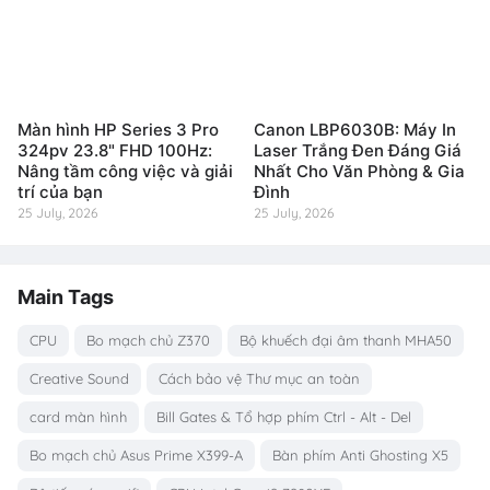
Màn hình HP Series 3 Pro
Canon LBP6030B: Máy In
324pv 23.8" FHD 100Hz:
Laser Trắng Đen Đáng Giá
Nâng tầm công việc và giải
Nhất Cho Văn Phòng & Gia
trí của bạn
Đình
25 July, 2026
25 July, 2026
Main Tags
CPU
Bo mạch chủ Z370
Bộ khuếch đại âm thanh MHA50
Creative Sound
Cách bảo vệ Thư mục an toàn
card màn hình
Bill Gates & Tổ hợp phím Ctrl - Alt - Del
Bo mạch chủ Asus Prime X399-A
Bàn phím Anti Ghosting X5