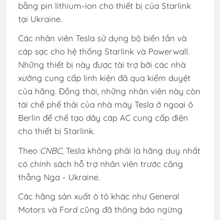
bằng pin lithium-ion cho thiết bị của Starlink
tại Ukraine.
Các nhân viên Tesla sử dụng bộ biến tần và
cáp sạc cho hệ thống Starlink và Powerwall.
Những thiết bị này được tài trợ bởi các nhà
xưởng cung cấp linh kiện đã qua kiểm duyệt
của hãng. Đồng thời, những nhân viên này còn
tái chế phế thải của nhà máy Tesla ở ngoại ô
Berlin để chế tạo dây cáp AC cung cấp điện
cho thiết bị Starlink.
Theo
CNBC
, Tesla không phải là hãng duy nhất
có chính sách hỗ trợ nhân viên trước căng
thẳng Nga - Ukraine.
Các hãng sản xuất ô tô khác như General
Motors và Ford cũng đã thông báo ngừng