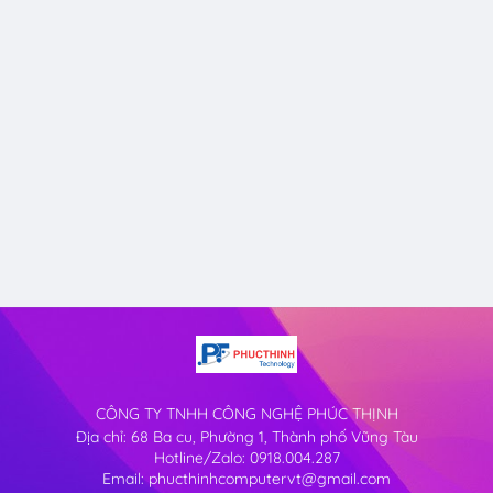
CÔNG TY TNHH CÔNG NGHỆ PHÚC THỊNH
Địa chỉ: 68 Ba cu, Phường 1, Thành phố Vũng Tàu
Hotline/Zalo: 0918.004.287
Email: phucthinhcomputervt@gmail.com