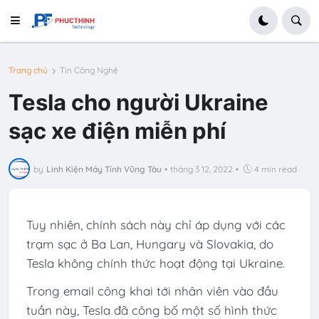
Trang chủ
Tin Công Nghệ
Tesla cho người Ukraine
sạc xe điện miễn phí
by
Linh Kiện Máy Tính Vũng Tàu
•
tháng 3 12, 2022
•
4 min read
Tuy nhiên, chính sách này chỉ áp dụng với các
trạm sạc ở Ba Lan, Hungary và Slovakia, do
Tesla không chính thức hoạt động tại Ukraine.
Trong email công khai tới nhân viên vào đầu
tuần này, Tesla đã công bố một số hình thức