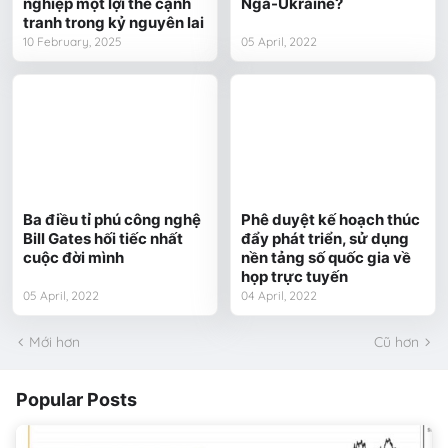
nghiệp một lợi thế cạnh
Nga-Ukraine?
tranh trong kỷ nguyên lai
10 February, 2025
05 April, 2022
Ba điều tỉ phú công nghệ
Phê duyệt kế hoạch thúc
Bill Gates hối tiếc nhất
đẩy phát triển, sử dụng
cuộc đời mình
nền tảng số quốc gia về
họp trực tuyến
05 April, 2022
04 April, 2022
Mới hơn
Cũ hơn
Popular Posts