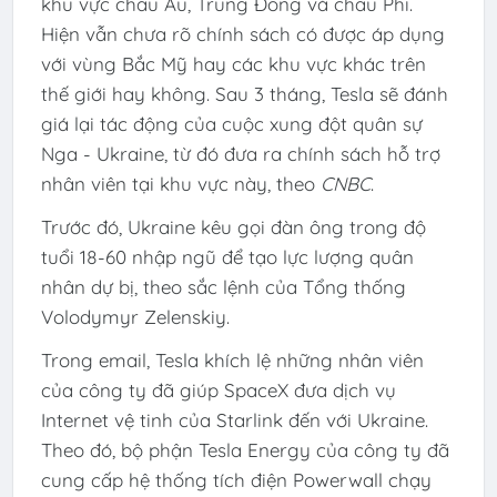
khu vực châu Âu, Trung Đông và châu Phi.
Hiện vẫn chưa rõ chính sách có được áp dụng
với vùng Bắc Mỹ hay các khu vực khác trên
thế giới hay không. Sau 3 tháng, Tesla sẽ đánh
giá lại tác động của cuộc xung đột quân sự
Nga - Ukraine, từ đó đưa ra chính sách hỗ trợ
nhân viên tại khu vực này, theo
CNBC
.
Trước đó, Ukraine kêu gọi đàn ông trong độ
tuổi 18-60 nhập ngũ để tạo lực lượng quân
nhân dự bị, theo sắc lệnh của Tổng thống
Volodymyr Zelenskiy.
Trong email, Tesla khích lệ những nhân viên
của công ty đã giúp SpaceX đưa dịch vụ
Internet vệ tinh của Starlink đến với Ukraine.
Theo đó, bộ phận Tesla Energy của công ty đã
cung cấp hệ thống tích điện Powerwall chạy