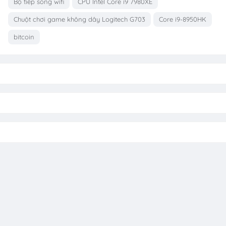
Bộ tiếp sóng wifi
CPU Intel Core i9 7980XE
Chuột chơi game không dây Logitech G703
Core i9-8950HK
bitcoin