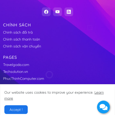
CHÍNH SÁCH
Chính sách đổi trả
Chính sách thanh toán
Chính sách vận chuyển
PAGES
Travelgoda.com
Techsolution.vn
PhucThinhComputer.com
Our website uses cookies to improve your experience.
Learn
more
@2011-2025 Linhkienmaytinhvungtau.com
Accept !
Home
About
Contact
Site Map