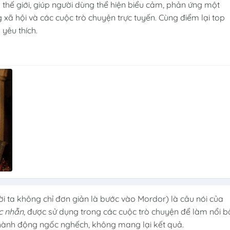
thế giới, giúp người dùng thể hiện biểu cảm, phản ứng một
xã hội và các cuộc trò chuyện trực tuyến. Cùng điểm lại top
yêu thích.
 ta không chỉ đơn giản là bước vào Mordor) là câu nói của
c nhẫn
, được sử dụng trong các cuộc trò chuyện để làm nổi b
hành động ngốc nghếch, không mang lại kết quả.