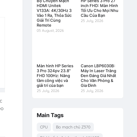
Bộ Chuyển Mạch
HP Series 3 Pro 27
HDMI Unitek
inch FHD: Màn Hình
V133A: 4K/30Hz 3
Tối Ưu Cho Mọi Nhu
Vào 1 Ra, Thỏa Sức
Cầu Của Bạn
Giải Trí Cùng
25 July, 2026
Remote
05 August, 2026
Màn hình HP Series
Canon LBP6030B:
3 Pro 324pv 23.8"
Máy In Laser Trắng
FHD 100Hz: Nâng
Đen Đáng Giá Nhất
tầm công việc và
Cho Văn Phòng &
giải trí của bạn
Gia Đình
25 July, 2026
25 July, 2026
c
eo
Main Tags
CPU
Bo mạch chủ Z370