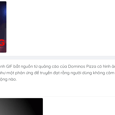
là ảnh GIF bắt nguồn từ quảng cáo của Dominos Pizza có hình 
 như một phản ứng để truyền đạt rằng người dùng không cảm
động nào.