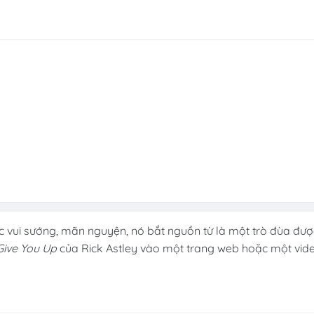
ác vui sướng, mãn nguyện, nó bắt nguồn từ là một trò đùa đượ
ive You Up
của Rick Astley vào một trang web hoặc một vid