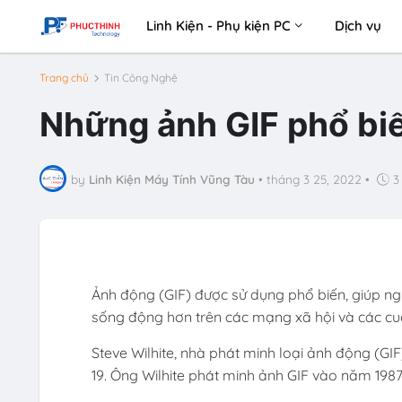
Linh Kiện - Phụ kiện PC
Dịch vụ
Trang chủ
Tin Công Nghệ
Những ảnh GIF phổ biế
by
Linh Kiện Máy Tính Vũng Tàu
•
tháng 3 25, 2022
•
3
Ảnh động (GIF) được sử dụng phổ biến, giúp ng
sống động hơn trên các mạng xã hội và các cuộ
Steve Wilhite, nhà phát minh loại ảnh động (GIF
19. Ông Wilhite phát minh ảnh GIF vào năm 1987