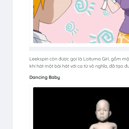
Leekspin còn được gọi là Loituma Girl, gồm mộ
khi hát một bài hát với ca từ vô nghĩa, đã tạ
Dancing Baby