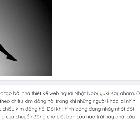
c tạo bởi nhà thiết kế web người Nhật Nobuyuki Kayahara. Đ
theo chiều kim đồng hồ, trong khi những người khác lại nhìn
chiều kim đồng hồ. Đôi khi, hình bóng đang nhảy nhót đột
ớng của chuyển động cho biết bán cầu não trái hay phải của