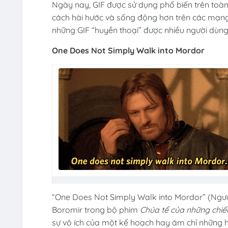
Ngày nay, GIF được sử dụng phổ biến trên toàn 
cách hài hước và sống động hơn trên các mạng 
những GIF “huyền thoại” được nhiều người dùng 
One Does Not Simply Walk into Mordor
“One Does Not Simply Walk into Mordor” (Người
Boromir trong bộ phim
Chúa tể của những chiế
sự vô ích của một kế hoạch hay ám chỉ những 