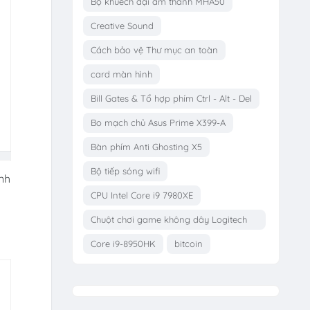
Bộ khuếch đại âm thanh MHA50
Creative Sound
Cách bảo vệ Thư mục an toàn
card màn hình
Bill Gates & Tổ hợp phím Ctrl - Alt - Del
Bo mạch chủ Asus Prime X399-A
Bàn phím Anti Ghosting X5
Bộ tiếp sóng wifi
ảnh
CPU Intel Core i9 7980XE
Chuột chơi game không dây Logitech
G703
Core i9-8950HK
bitcoin