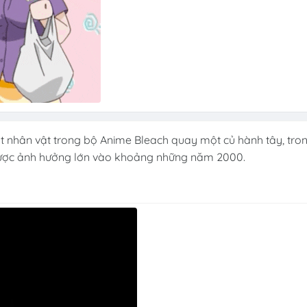
t nhân vật trong bộ Anime Bleach quay một củ hành tây, tro
o được ảnh hưởng lớn vào khoảng những năm 2000.