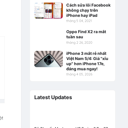
Cách sửa lỗi Facebook
không chạy trên
iPhone hay iPad
tháng 5 04, 2021
Oppo Find X2 ra mắt
tuần sau
tháng 2 26, 2020
iPhone 3 mắt rẻ nhất
Việt Nam 5/4: Giá "xỉu
up" hơn iPhone 17e,
đáng mua ngay!
tháng 4 05, 2026
Latest Updates
ật