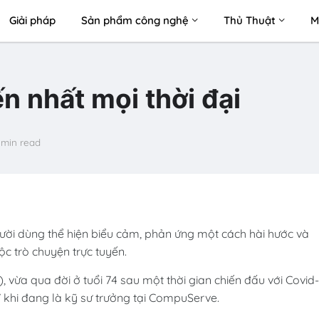
Giải pháp
Sản phẩm công nghệ
Thủ Thuật
M
n nhất mọi thời đại
 min read
ười dùng thể hiện biểu cảm, phản ứng một cách hài hước và
c trò chuyện trực tuyến.
), vừa qua đời ở tuổi 74 sau một thời gian chiến đấu với Covid-
 khi đang là kỹ sư trưởng tại CompuServe.