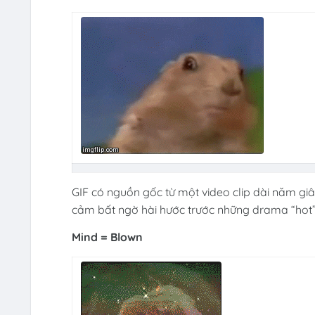
GIF có nguồn gốc từ một video clip dài năm gi
cảm bất ngờ hài hước trước những drama “hot”
Mind = Blown