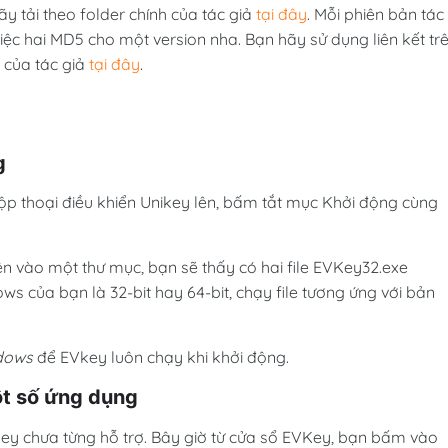
y tải theo folder chính của tác giả
tại đây
. Mỗi phiên bản tác
c hai MD5 cho một version nha. Bạn hãy sử dụng liên kết tr
 của tác giả
tại đây
.
g
 thoại điều khiển Unikey lên, bấm tắt mục Khởi động cùng
trên vào một thư mục, bạn sẽ thấy có hai file EVKey32.exe
 của bạn là 32-bit hay 64-bit, chạy file tương ứng với bản
dows
để EVkey luôn chạy khi khởi động.
ột số ứng dụng
ey chưa từng hỗ trợ. Bây giờ từ cửa sổ EVKey, bạn bấm vào