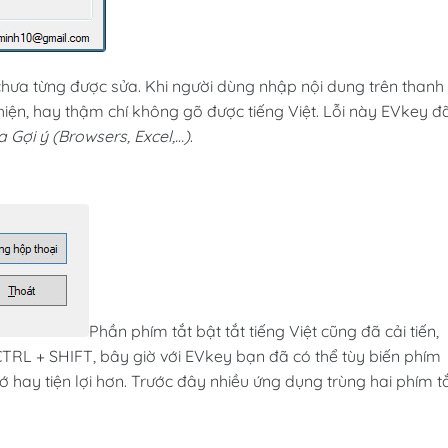
 chưa từng được sửa. Khi người dùng nhập nội dung trên thanh
 hiện, hay thậm chí không gõ được tiếng Việt. Lỗi này EVkey đ
a Gợi ý (Browsers, Excel,…)
.
Phần phím tắt bật tắt tiếng Việt cũng đã cải tiến,
CTRL + SHIFT, bây giờ với EVkey bạn đã có thể tùy biến phím
ớ hay tiện lợi hơn. Trước đây nhiều ứng dụng trùng hai phím t