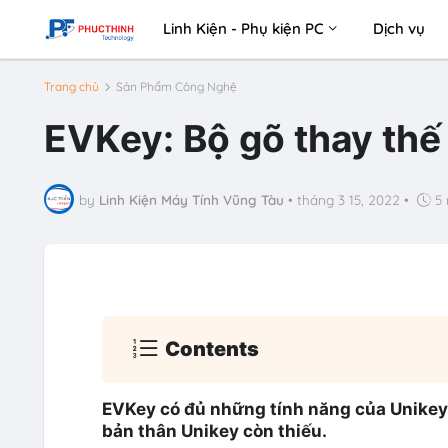
Linh Kiện - Phụ kiện PC
Dịch vụ
Trang chủ
Sản Phẩm Công Nghệ
EVKey: Bộ gõ thay thế
by
Linh Kiện Máy Tính Vũng Tàu
•
tháng 3 15, 2022
•
5
Contents
EVKey có đủ những tính năng của Unikey,
bản thân Unikey còn thiếu.