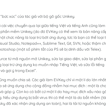
 “bức xúc” của tác giả với bộ gõ gốc Unikey.
ì cái việc chuyển qua lại giữa tiếng Việt và tiếng Anh cũng làm
nấu phần mềm Unikey (do đó EVKey có thể xem là bản nâng cấ
chức năng là loại trừ bớt ứng dụng, tức là bạn có thể loại t
ual Studio, Notepad++, Sublime Text, Git, SVN, hoặc thậm ch
toshop (một số phím tắt của PS sẽ bị dính dấu với Telex).
urce từ mã nguôn mở Unikey, sửa lại giao diện, sửa lại phần g
 loại trừ ứng dụng ko muốn nhập Tiếng Việt, và sữa lỗi tiếng
và gợi ý trong Excel”.
ũng muốn chia sẻ. Các giả làm EVKey chỉ vì một lí do lớn nhất
 chia sẻ ứng dụng cho cộng đồng nhằm hai mục đích : một là ch
i và góp ý. Còn ko có bất cứ một lí do hay mục đích xấu nào g
 Nếu ứng dụng bị bắt virus thì có thể một là do bắt nhầm (t
ky đã xác nhận ứng dụng an toàn), hai là tải từ nguồn không