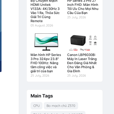
Bộ Chuyển Mạch
HP Series 3 Pro 27
HDMI Unitek
inch FHD: Màn Hình
V133A: 4K/30Hz 3
Tối Ưu Cho Mọi Nhu
Vào 1 Ra, Thỏa Sức
Cầu Của Bạn
Giải Trí Cùng
25 July, 2026
Remote
05 August, 2026
Màn hình HP Series
Canon LBP6030B:
3 Pro 324pv 23.8"
Máy In Laser Trắng
FHD 100Hz: Nâng
Đen Đáng Giá Nhất
tầm công việc và
Cho Văn Phòng &
giải trí của bạn
Gia Đình
25 July, 2026
25 July, 2026
Main Tags
CPU
Bo mạch chủ Z370