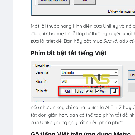
Một lỗi thuộc hàng kinh điển của Unikey và nó
địa chỉ Chrome thì lỗi lặp từ thường xuyên xuất
sửa lỗi triệt để. Bạn hãy bật mục
Sửa lỗi dấu củ
Phím tắt bật tắt tiếng Việt
nếu như Unikey chỉ có hai phím là ALT + Z hay 
tắt đơn giản hơn, bạn có thể tạo phím tắt dễ nh
của Unikey cũng gây rất nhiều phiền phức.
Gõ tiếng Việt trên ứng dụng Metro