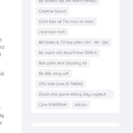
Bộ khuếch đại âm thanh MHA50
Creative Sound
Cách bảo vệ Thư mục an toàn
card màn hình
p
Bill Gates & Tổ hợp phím Ctrl - Alt - Del
rừ
Bo mạch chủ Asus Prime X399-A
í
Bàn phím Anti Ghosting X5
ửi
Bộ tiếp sóng wifi
CPU Intel Core i9 7980XE
Chuột chơi game không dây Logitech
G703
Core i9-8950HK
bitcoin
o
ây
ác