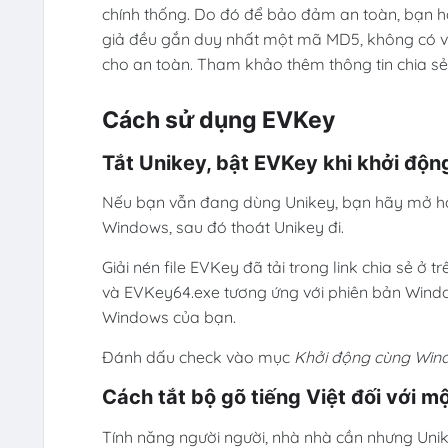
chính thống. Do đó để bảo đảm an toàn, bạn hã
giả đều gắn duy nhất một mã MD5, không có việ
cho an toàn. Tham khảo thêm thông tin chia sẻ
Cách sử dụng EVKey
Tắt Unikey, bật EVKey khi khởi độn
Nếu bạn vẫn đang dùng Unikey, bạn hãy mở hộp
Windows, sau đó thoát Unikey đi.
Giải nén file EVKey đã tải trong link chia sẻ ở 
và EVKey64.exe tương ứng với phiên bản Windows
Windows của bạn.
Đánh dấu check vào mục
Khởi động cùng Win
Cách tắt bộ gõ tiếng Việt đối với m
Tính năng người người, nhà nhà cần nhưng Unik