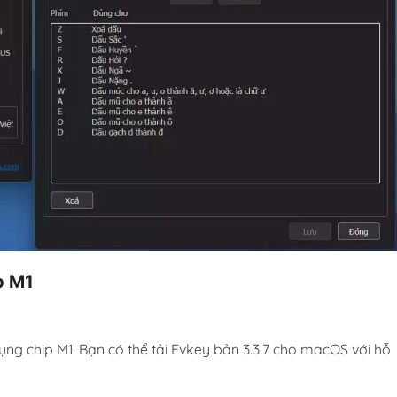
p M1
 chip M1. Bạn có thể tải Evkey bản 3.3.7 cho macOS với hỗ