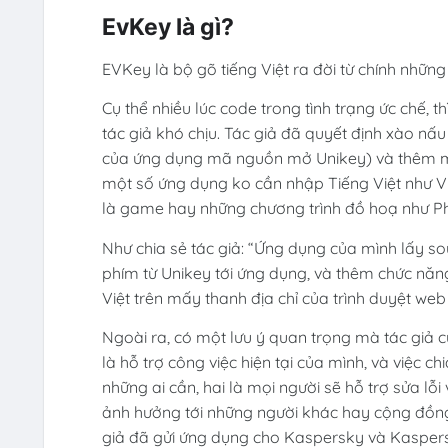
EvKey là gì?
EVKey là bộ gõ tiếng Việt ra đời từ chính những
Cụ thể nhiều lúc code trong tình trạng ức chế, th
tác giả khó chịu. Tác giả đã quyết định xào 
của ứng dụng mã nguồn mở Unikey) và thêm một 
một số ứng dụng ko cần nhập Tiếng Việt như Vis
là game hay những chương trình đồ hoạ như Pho
Như chia sẻ tác giả: “Ứng dụng của mình lấy so
phím từ Unikey tới ứng dụng, và thêm chức năng
Việt trên mấy thanh địa chỉ của trình duyệt web 
Ngoài ra, có một lưu ý quan trọng mà tác giả c
là hỗ trợ công việc hiện tại của mình, và việc
những ai cần, hai là mọi người sẽ hỗ trợ sửa lỗ
ảnh hưởng tới những người khác hay cộng đồng.
giả đã gửi ứng dụng cho Kaspersky và Kaspers