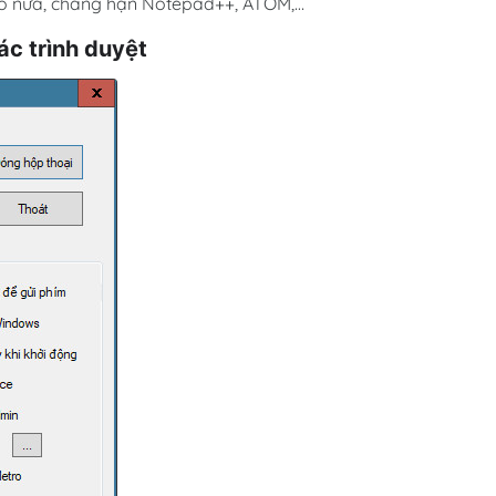
gõ nữa, chẳng hạn Notepad++, ATOM,…
ác trình duyệt