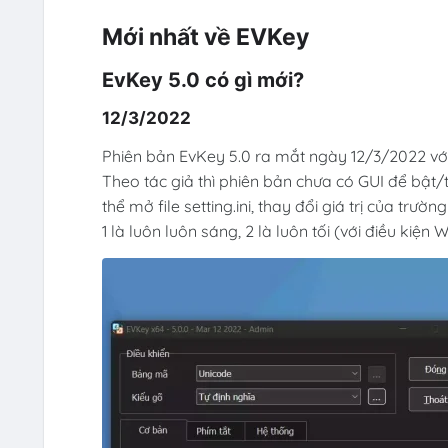
Mới nhất về EVKey
EvKey 5.0 có gì mới?
12/3/2022
Phiên bản EvKey 5.0 ra mắt ngày 12/3/2022 v
Theo tác giả thì phiên bản chưa có GUI để bật/
thể mở file setting.ini, thay đổi giá trị của trư
1 là luôn luôn sáng, 2 là luôn tối (với điều kiện 