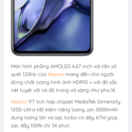
Màn hình phẳng AMOLED 6,67 inch với tần số
quét 120Hz của
Xiaomi
mang đến cho người
dùng chất lượng hình ảnh HDR10 + với độ sắc
nét tuyệt vời và độ trong và sáng như pha lê.
Xiaomi
11T tích hợp chipset MediaTek Dimensity
1200-Ultra tiết kiệm năng lượng, pin 5000mAh
dung lượng lớn và sạc turbo có dây 67W giúp
sạc đầy 100% chỉ 36 phút.