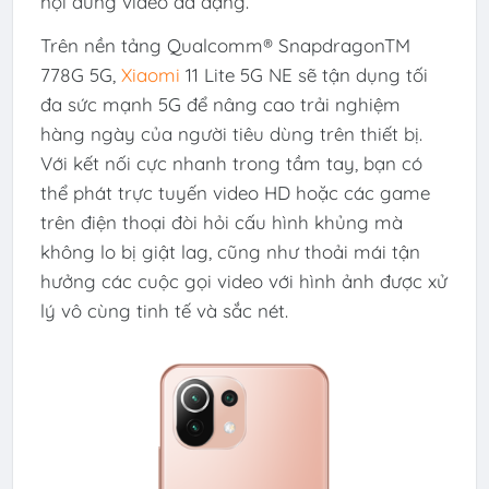
nội dung video đa dạng.
Trên nền tảng Qualcomm® SnapdragonTM
778G 5G,
Xiaomi
11 Lite 5G NE sẽ tận dụng tối
đa sức mạnh 5G để nâng cao trải nghiệm
hàng ngày của người tiêu dùng trên thiết bị.
Với kết nối cực nhanh trong tầm tay, bạn có
thể phát trực tuyến video HD hoặc các game
trên điện thoại đòi hỏi cấu hình khủng mà
không lo bị giật lag, cũng như thoải mái tận
hưởng các cuộc gọi video với hình ảnh được xử
lý vô cùng tinh tế và sắc nét.