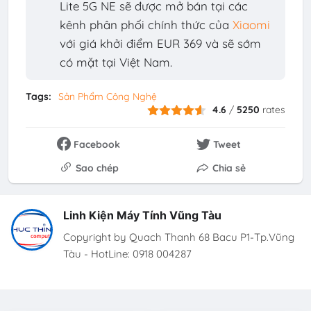
Lite 5G NE sẽ được mở bán tại các
kênh phân phối chính thức của
Xiaomi
với giá khởi điểm EUR 369 và sẽ sớm
có mặt tại Việt Nam.
Tags:
Sản Phẩm Công Nghệ
4.6
/
5250
rates
Facebook
Tweet
Sao chép
Chia sẻ
Linh Kiện Máy Tính Vũng Tàu
Copyright by Quach Thanh 68 Bacu P1-Tp.Vũng
Tàu - HotLine: 0918 004287