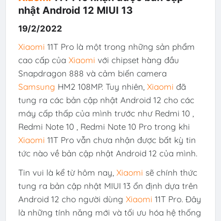
nhật Android 12 MIUI 13
19/2/2022
Xiaomi
11T Pro là một trong những sản phẩm
cao cấp của
Xiaomi
với chipset hàng đầu
Snapdragon 888 và cảm biến camera
Samsung
HM2 108MP. Tuy nhiên,
Xiaomi
đã
tung ra các bản cập nhật Android 12 cho các
máy cấp thấp của mình trước như Redmi 10 ,
Redmi Note 10 , Redmi Note 10 Pro trong khi
Xiaomi
11T Pro vẫn chưa nhận được bất kỳ tin
tức nào về bản cập nhật Android 12 của mình.
Tin vui là kể từ hôm nay,
Xiaomi
sẽ chính thức
tung ra bản cập nhật
MIUI 13
ổn định dựa trên
Android 12 cho người dùng
Xiaomi
11T Pro. Đây
là những tính năng mới và tối ưu hóa hệ thống