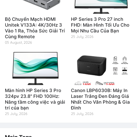
Bộ Chuyển Mạch HDMI
HP Series 3 Pro 27 inch
Unitek V133A: 4K/30Hz 3
FHD: Màn Hình Tối Ưu Cho
Vào 1 Ra, Thỏa Sức Giải Trí
Mọi Nhu Cầu Của Bạn
Cùng Remote
25 July, 2026
05 August, 2026
Màn hình HP Series 3 Pro
Canon LBP6030B: Máy In
324pv 23.8" FHD 100Hz:
Laser Trắng Đen Đáng Giá
Nâng tầm công việc và giải
Nhất Cho Văn Phòng & Gia
trí của bạn
Đình
25 July, 2026
25 July, 2026