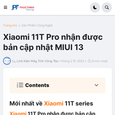
Trang chủ
Sản Phẩm Công Nghệ
Xiaomi 11T Pro nhận được
bản cập nhật MIUI 13
by
Linh Kiện Máy Tính Vũng Tàu
•
tháng 2 19, 2022
•
8 min read
Contents
Mới nhất về
Xiaomi
11T series
Xiaomi
11T Pro nhận được bản cập