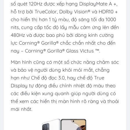
số quét 120Hz được xếp hạng DisplayMate A +,
hỗ trợ bởi TrueColor, Dolby Vision® và HDR10 +
cho hiển thị hơn 1 tỷ màu, độ sáng tối đa 1000
nits, cung cấp tốc độ lấy mẫu cảm ứng lên đến
480Hz và được bao phủ bởi dòng kính cường
lực Corning® Gorilla® chắc chắn nhất cho đến
nay – Corning® Gorilla® Glass Victus ™.
Màn hình cũng có một số chức năng chăm sóc
và bảo vệ người dùng khỏi mỏi mắt, chẳng
hạn như Chế độ đọc 3.0, hay chế độ True
Display tự động điều chỉnh nhiệt độ màu theo
các điều kiện xung quanh giúp người dùng có
thể xem các hiển thị màn hình rõ ràng và thoải
mái nhất.