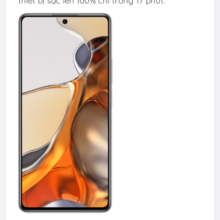
thiết bị sạc lên 100% chỉ trong 17 phút.