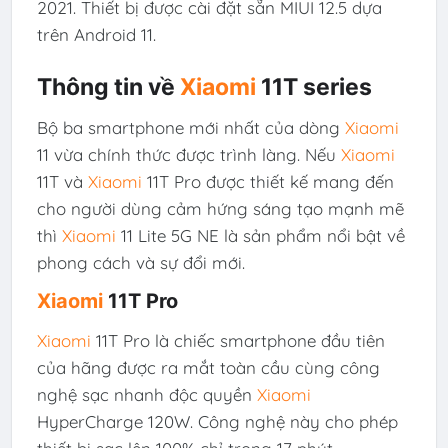
2021. Thiết bị được cài đặt sẵn MIUI 12.5 dựa
trên
Android 11
.
Thông tin về
Xiaomi
11T series
Bộ ba smartphone mới nhất của dòng
Xiaomi
11 vừa chính thức được trình làng. Nếu
Xiaomi
11T và
Xiaomi
11T Pro được thiết kế mang đến
cho người dùng cảm hứng sáng tạo mạnh mẽ
thì
Xiaomi
11 Lite 5G NE là sản phẩm nổi bật về
phong cách và sự đổi mới.
Xiaomi
11T Pro
Xiaomi
11T Pro là chiếc smartphone đầu tiên
của hãng được ra mắt toàn cầu cùng công
nghệ sạc nhanh độc quyền
Xiaomi
HyperCharge 120W. Công nghệ này cho phép