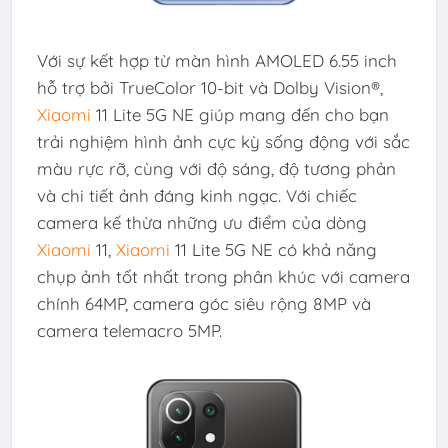
Với sự kết hợp từ màn hình AMOLED 6.55 inch
hỗ trợ bởi TrueColor 10-bit và Dolby Vision®,
Xiaomi
11 Lite 5G NE giúp mang đến cho bạn
trải nghiệm hình ảnh cực kỳ sống động với sắc
màu rực rỡ, cùng với độ sáng, độ tương phản
và chi tiết ảnh đáng kinh ngạc. Với chiếc
camera kế thừa những ưu điểm của dòng
Xiaomi
11,
Xiaomi
11 Lite 5G NE có khả năng
chụp ảnh tốt nhất trong phân khúc với camera
chính 64MP, camera góc siêu rộng 8MP và
camera telemacro 5MP.