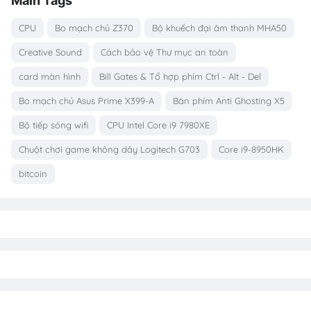
Main Tags
CPU
Bo mạch chủ Z370
Bộ khuếch đại âm thanh MHA50
Creative Sound
Cách bảo vệ Thư mục an toàn
card màn hình
Bill Gates & Tổ hợp phím Ctrl - Alt - Del
Bo mạch chủ Asus Prime X399-A
Bàn phím Anti Ghosting X5
Bộ tiếp sóng wifi
CPU Intel Core i9 7980XE
Chuột chơi game không dây Logitech G703
Core i9-8950HK
bitcoin