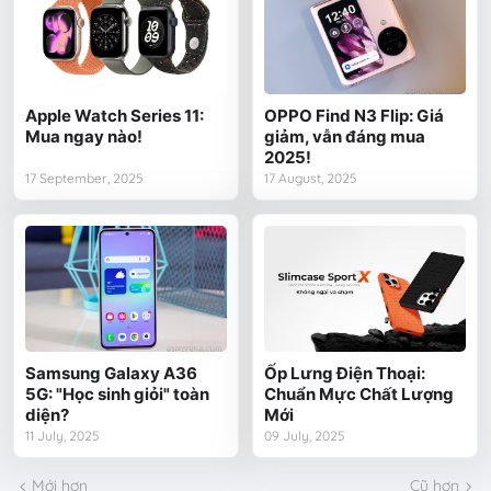
Apple Watch Series 11:
OPPO Find N3 Flip: Giá
Mua ngay nào!
giảm, vẫn đáng mua
2025!
17 September, 2025
17 August, 2025
Samsung Galaxy A36
Ốp Lưng Điện Thoại:
5G: "Học sinh giỏi" toàn
Chuẩn Mực Chất Lượng
diện?
Mới
11 July, 2025
09 July, 2025
Mới hơn
Cũ hơn