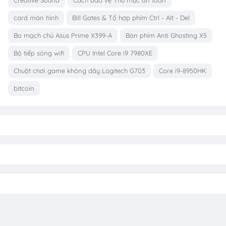
card màn hình
Bill Gates & Tổ hợp phím Ctrl - Alt - Del
Bo mạch chủ Asus Prime X399-A
Bàn phím Anti Ghosting X5
Bộ tiếp sóng wifi
CPU Intel Core i9 7980XE
Chuột chơi game không dây Logitech G703
Core i9-8950HK
bitcoin