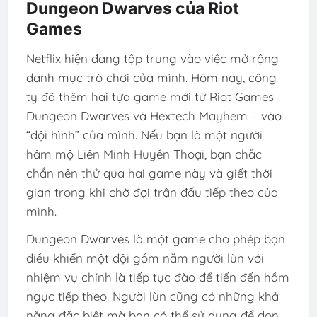
Dungeon Dwarves của Riot
Games
Netflix hiện đang tập trung vào việc mở rộng
danh mục trò chơi của mình. Hôm nay, công
ty đã thêm hai tựa game mới từ Riot Games –
Dungeon Dwarves và Hextech Mayhem – vào
“đội hình” của mình. Nếu bạn là một người
hâm mộ Liên Minh Huyền Thoại, bạn chắc
chắn nên thử qua hai game này và giết thời
gian trong khi chờ đợi trận đấu tiếp theo của
mình.
Dungeon Dwarves là một game cho phép bạn
điều khiển một đội gồm năm người lùn với
nhiệm vụ chính là tiếp tục đào để tiến đến hầm
ngục tiếp theo. Người lùn cũng có những khả
năng đặc biệt mà bạn có thể sử dụng để dọn