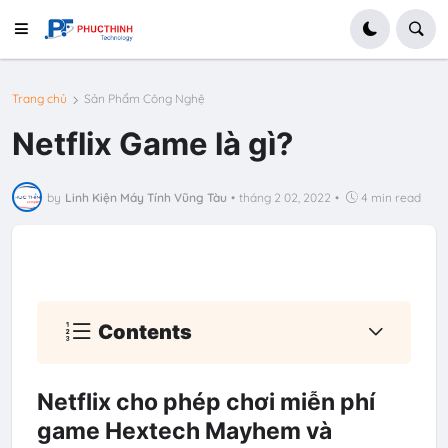
Trang chủ
Sản Phẩm Công Nghệ
Netflix Game là gì?
by
Linh Kiện Máy Tính Vũng Tàu
•
tháng 2 02, 2022
•
4 min read
Contents
Netflix cho phép chơi miễn phí
game Hextech Mayhem và