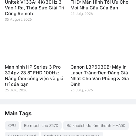
Unitek V133A: 4K/30Hz 3
FHD: Màn Hình Tối Ưu Cho
Vào 1 Ra, Thỏa Sức Giải Trí
Mọi Nhu Cầu Của Bạn
Cùng Remote
25 July, 2026
05 August, 2026
Màn hình HP Series 3 Pro
Canon LBP6030B: Máy In
324pv 23.8" FHD 100Hz:
Laser Trắng Đen Đáng Giá
Nâng tầm công việc và giải
Nhất Cho Văn Phòng & Gia
trí của bạn
Đình
25 July, 2026
25 July, 2026
Main Tags
CPU
Bo mạch chủ Z370
Bộ khuếch đại âm thanh MHA50
Creative Sound
Cách bảo vệ Thư mục an toàn