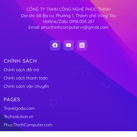
CÔNG TY TNHH CÔNG NGHỆ PHÚC THỊNH
Địa chỉ: 68 Ba cu, Phường 1, Thành phố Vũng Tàu
Hotline/Zalo: 0918.004.287
Email: phucthinhcomputervt@gmail.com
CHÍNH SÁCH
Chính sách đổi trả
Chính sách thanh toán
Chính sách vận chuyển
PAGES
Travelgoda.com
Techsolution.vn
PhucThinhComputer.com