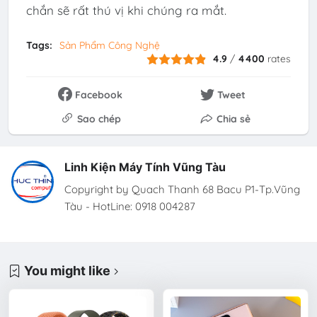
chắn sẽ rất thú vị khi chúng ra mắt.
Tags:
Sản Phẩm Công Nghệ
4.9
/
4400
rates
Facebook
Tweet
Sao chép
Chia sẻ
Linh Kiện Máy Tính Vũng Tàu
Copyright by Quach Thanh 68 Bacu P1-Tp.Vũng
Tàu - HotLine: 0918 004287
You might like