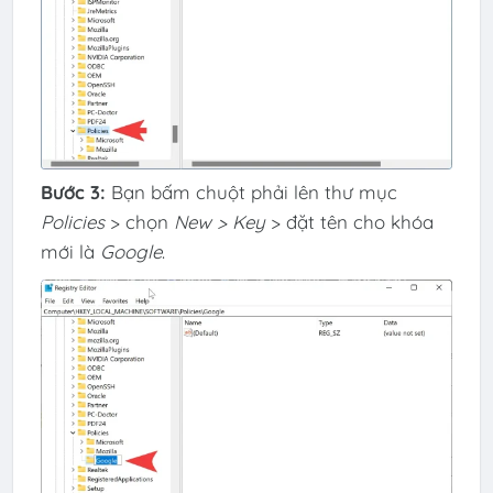
Bước 3:
Bạn bấm chuột phải lên thư mục
Policies
> chọn
New > Key
> đặt tên cho khóa
mới là
Google
.