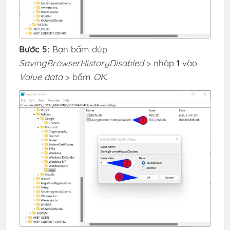
Bước 5:
Bạn bấm đúp
SavingBrowserHistoryDisabled
> nhập
1
vào
Value data
> bấm
OK
.