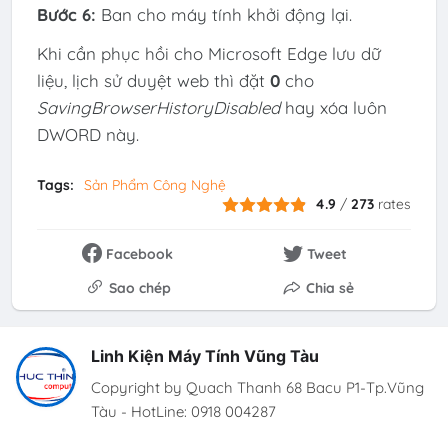
Bước 6:
Ban cho máy tính khởi động lại.
Khi cần phục hồi cho Microsoft Edge lưu dữ
liệu, lịch sử duyệt web thì đặt
0
cho
SavingBrowserHistoryDisabled
hay xóa luôn
DWORD này.
Tags:
Sản Phẩm Công Nghệ
4.9
/
273
rates
Facebook
Tweet
Sao chép
Chia sẻ
Linh Kiện Máy Tính Vũng Tàu
Copyright by Quach Thanh 68 Bacu P1-Tp.Vũng
Tàu - HotLine: 0918 004287