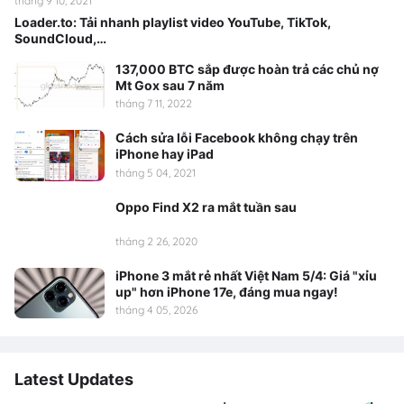
tháng 9 10, 2021
Loader.to: Tải nhanh playlist video YouTube, TikTok,
SoundCloud,…
137,000 BTC sắp được hoàn trả các chủ nợ
Mt Gox sau 7 năm
tháng 7 11, 2022
Cách sửa lỗi Facebook không chạy trên
iPhone hay iPad
tháng 5 04, 2021
Oppo Find X2 ra mắt tuần sau
tháng 2 26, 2020
iPhone 3 mắt rẻ nhất Việt Nam 5/4: Giá "xỉu
up" hơn iPhone 17e, đáng mua ngay!
tháng 4 05, 2026
Latest Updates