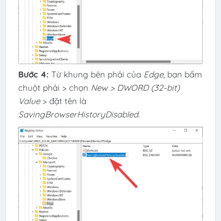
Bước 4:
Từ khung bên phải của
Edge
, bạn bấm
chuột phải > chọn
New > DWORD (32-bit)
Value
> đặt tên là
SavingBrowserHistoryDisabled
.