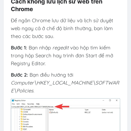
Cách không lưu lịch sử web trên
Chrome
Để ngăn Chrome lưu dữ liệu và lịch sử duyệt
web ngay cả ở chế độ bình thường, bạn làm
theo các bước sau.
Bước 1:
Bạn nhập
regedit
vào hộp tìm kiếm
trong hộp Search hay trình đơn Start để mở
Registry Editor.
Bước 2:
Bạn điều hướng tới
Computer\HKEY_LOCAL_MACHINE\SOFTWAR
E\Policies
.