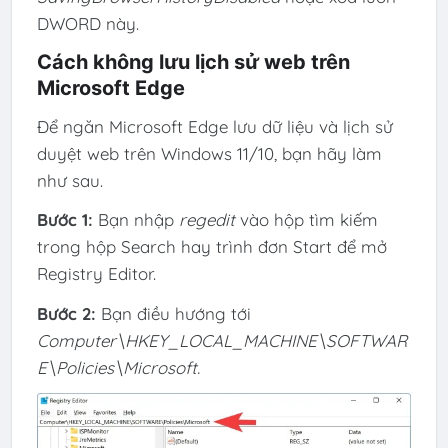
DWORD này.
Cách không lưu lịch sử web trên
Microsoft Edge
Để ngăn Microsoft Edge lưu dữ liệu và lịch sử
duyệt web trên Windows 11/10, bạn hãy làm
như sau.
Bước 1:
Bạn nhập
regedit
vào hộp tìm kiếm
trong hộp Search hay trình đơn Start để mở
Registry Editor.
Bước 2:
Bạn điều hướng tới
Computer\HKEY_LOCAL_MACHINE\SOFTWAR
E\Policies\Microsoft.