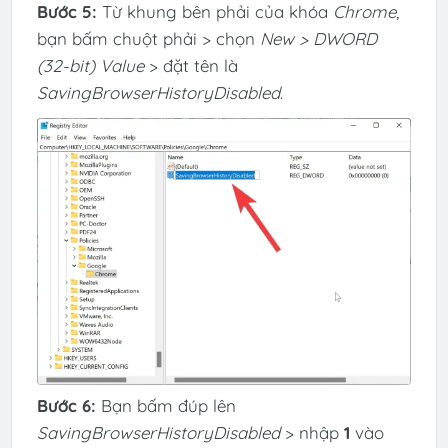
Bước 5:
Từ khung bên phải của khóa
Chrome
,
bạn bấm chuột phải > chọn
New > DWORD
(32-bit) Value
> đặt tên là
SavingBrowserHistoryDisabled
.
Bước 6:
Bạn bấm đúp lên
SavingBrowserHistoryDisabled
> nhập
1
vào