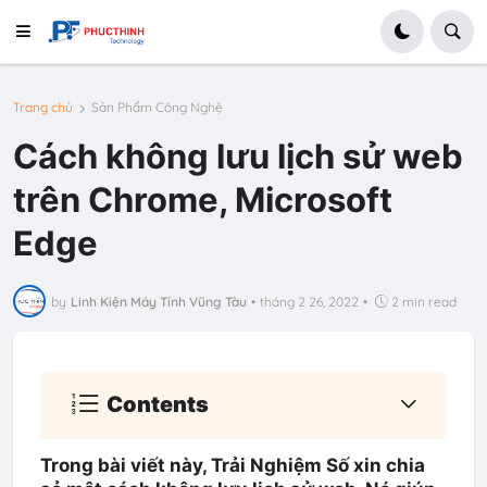
Trang chủ
Sản Phẩm Công Nghệ
Cách không lưu lịch sử web
trên Chrome, Microsoft
Edge
by
Linh Kiện Máy Tính Vũng Tàu
•
tháng 2 26, 2022
•
2 min read
Contents
Trong bài viết này, Trải Nghiệm Số xin chia