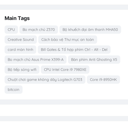
Main Tags
CPU
Bo mạch chủ Z370
Bộ khuếch đại âm thanh MHA50
Creative Sound
Cách bảo vệ Thư mục an toàn
card màn hình
Bill Gates & Tổ hợp phím Ctrl - Alt - Del
Bo mạch chủ Asus Prime X399-A
Bàn phím Anti Ghosting X5
Bộ tiếp sóng wifi
CPU Intel Core i9 7980XE
Chuột chơi game không dây Logitech G703
Core i9-8950HK
bitcoin