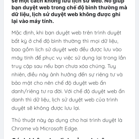
sẻ một cách không lưu lịch sử web. Nó giúp
bạn duyệt web trong chế độ bình thường mà
dữ liệu, lịch sử duyệt web không được ghi
lại vào máy tính.
Mặc định, khi bạn duyệt web trên trình duyệt
bất kỳ ở chế độ bình thường thì mọi dữ liệu,
bao gồm lịch sử duyệt web đều được lưu vào
máy tính để phục vụ việc sử dụng lại trong lần
truy cập sau nếu bạn chưa xóa chúng. Tuy
nhiên, điều này ảnh hưởng đến sự riêng tư và
bảo mật cho nên chế độ duyệt web ẩn
danh/riêng tư ra đời. Với chế độ duyệt web ẩn
danh thì dữ liệu, lịch sử duyệt web của trình
duyệt sẽ không được lưu lại.
Thủ thuật này áp dụng cho hai trình duyệt là
Chrome
và
Microsoft Edge
.