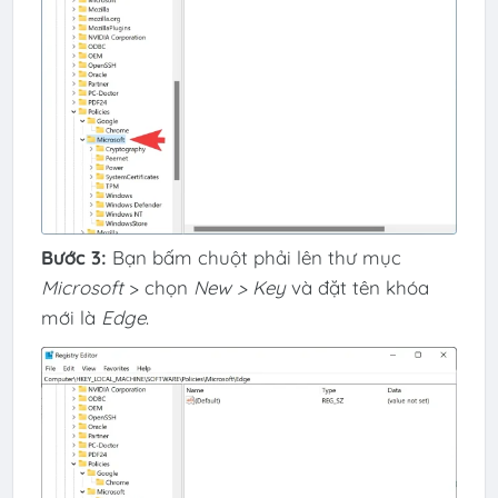
Bước 3:
Bạn bấm chuột phải lên thư mục
Microsoft
> chọn
New > Key
và đặt tên khóa
mới là
Edge
.