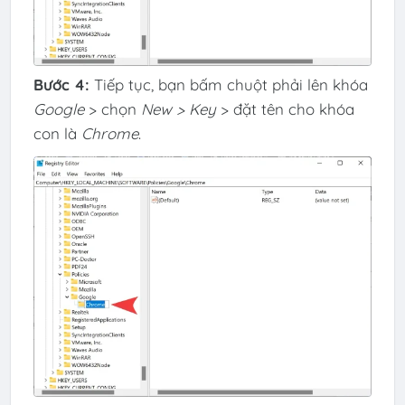
Bước 4:
Tiếp tục, bạn bấm chuột phải lên khóa
Google
> chọn
New > Key
> đặt tên cho khóa
con là
Chrome
.