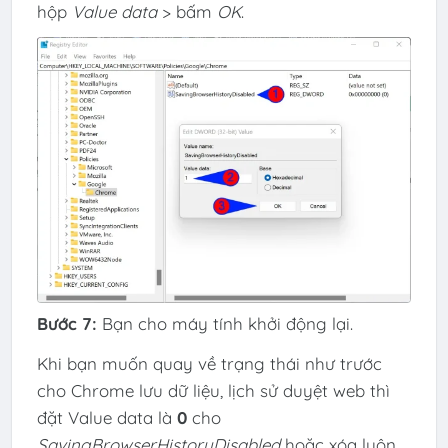
hộp
Value data
> bấm
OK
.
Bước 7:
Bạn cho máy tính khởi động lại.
Khi bạn muốn quay về trạng thái như trước
cho Chrome lưu dữ liệu, lịch sử duyệt web thì
đặt Value data là
0
cho
SavingBrowserHistoryDisabled
hoặc xóa luôn