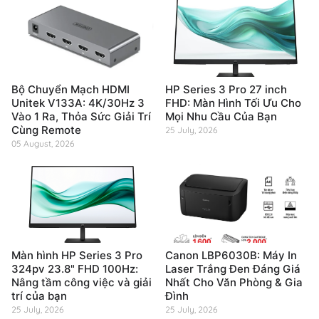
Bộ Chuyển Mạch HDMI
HP Series 3 Pro 27 inch
Unitek V133A: 4K/30Hz 3
FHD: Màn Hình Tối Ưu Cho
Vào 1 Ra, Thỏa Sức Giải Trí
Mọi Nhu Cầu Của Bạn
Cùng Remote
25 July, 2026
05 August, 2026
Màn hình HP Series 3 Pro
Canon LBP6030B: Máy In
324pv 23.8" FHD 100Hz:
Laser Trắng Đen Đáng Giá
Nâng tầm công việc và giải
Nhất Cho Văn Phòng & Gia
trí của bạn
Đình
25 July, 2026
25 July, 2026