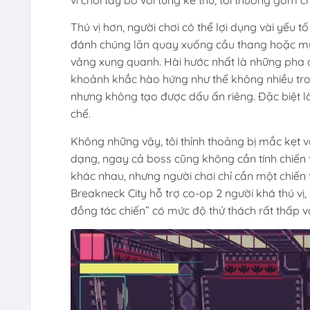
Thú vị hơn, người chơi có thể lợi dụng vài yếu 
đánh chúng lăn quay xuống cầu thang hoặc múa c
vảng xung quanh. Hài hước nhất là những pha 
khoảnh khắc hào hứng như thế không nhiều tro
nhưng không tạo được dấu ấn riêng. Đặc biệt 
chế.
Không những vậy, tôi thỉnh thoảng bị mắc kẹt v
dạng, ngay cả boss cũng không cần tính chiến t
khác nhau, nhưng người chơi chỉ cần một chiến 
Breakneck City hỗ trợ co-op 2 người khá thú vị, 
đồng tác chiến” có mức độ thử thách rất thấp v