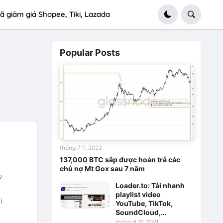
ã giảm giá Shopee, Tiki, Lazada
Popular Posts
tháng 7 11, 2022
137,000 BTC sắp được hoàn trả các
chủ nợ Mt Gox sau 7 năm
u
Loader.to: Tải nhanh
playlist video
i
YouTube, TikTok,
SoundCloud,…
tháng 9 10, 2021