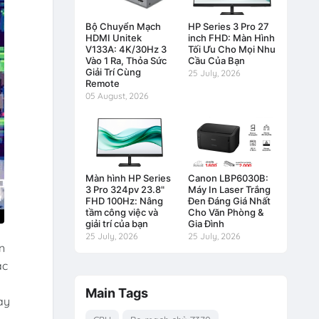
Bộ Chuyển Mạch
HP Series 3 Pro 27
HDMI Unitek
inch FHD: Màn Hình
V133A: 4K/30Hz 3
Tối Ưu Cho Mọi Nhu
Vào 1 Ra, Thỏa Sức
Cầu Của Bạn
Giải Trí Cùng
25 July, 2026
Remote
05 August, 2026
Màn hình HP Series
Canon LBP6030B:
3 Pro 324pv 23.8"
Máy In Laser Trắng
FHD 100Hz: Nâng
Đen Đáng Giá Nhất
tầm công việc và
Cho Văn Phòng &
giải trí của bạn
Gia Đình
25 July, 2026
25 July, 2026
n
ác
g
Main Tags
ay