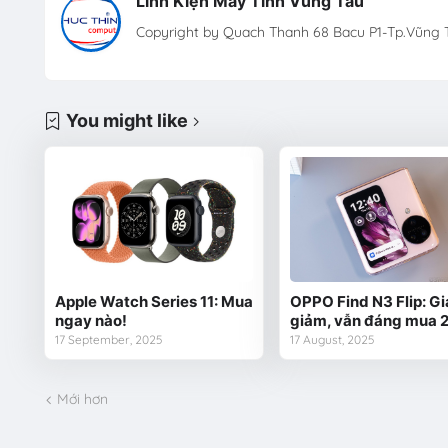
Linh Kiện Máy Tính Vũng Tàu
Copyright by Quach Thanh 68 Bacu P1-Tp.Vũng T
You might like
Apple Watch Series 11: Mua
OPPO Find N3 Flip: Gi
ngay nào!
giảm, vẫn đáng mua 
17 September, 2025
17 August, 2025
Mới hơn