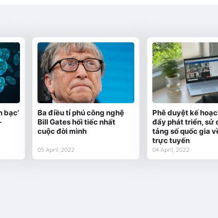
n bạc'
Ba điều tỉ phú công nghệ
Phê duyệt kế hoạc
-
Bill Gates hối tiếc nhất
đẩy phát triển, sử
cuộc đời mình
tảng số quốc gia v
trực tuyến
05 April, 2022
04 April, 2022