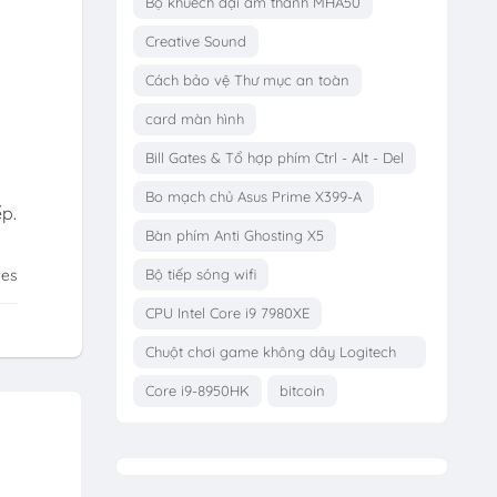
Bộ khuếch đại âm thanh MHA50
Creative Sound
Cách bảo vệ Thư mục an toàn
card màn hình
Bill Gates & Tổ hợp phím Ctrl - Alt - Del
Bo mạch chủ Asus Prime X399-A
ếp.
Bàn phím Anti Ghosting X5
Bộ tiếp sóng wifi
tes
CPU Intel Core i9 7980XE
Chuột chơi game không dây Logitech
G703
Core i9-8950HK
bitcoin