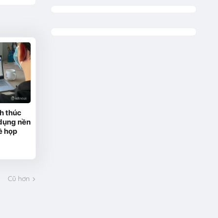
h thúc
 dụng nền
ề họp
Cũ hơn