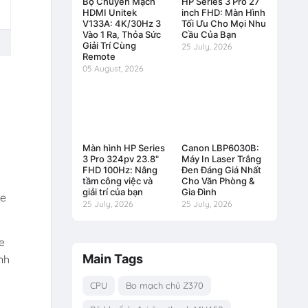
Bộ Chuyển Mạch
HP Series 3 Pro 27
HDMI Unitek
inch FHD: Màn Hình
V133A: 4K/30Hz 3
Tối Ưu Cho Mọi Nhu
Vào 1 Ra, Thỏa Sức
Cầu Của Bạn
Giải Trí Cùng
25 July, 2026
Remote
05 August, 2026
Màn hình HP Series
Canon LBP6030B:
3 Pro 324pv 23.8"
Máy In Laser Trắng
FHD 100Hz: Nâng
Đen Đáng Giá Nhất
tầm công việc và
Cho Văn Phòng &
giải trí của bạn
Gia Đình
ne
25 July, 2026
25 July, 2026
e
Main Tags
ình
CPU
Bo mạch chủ Z370