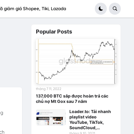
ã giảm giá Shopee, Tiki, Lazada
Popular Posts
tháng 7 11, 2022
137,000 BTC sắp được hoàn trả các
chủ nợ Mt Gox sau 7 năm
Loader.to: Tải nhanh
ng
playlist video
YouTube, TikTok,
SoundCloud,…
ch
tháng 9 10, 2021