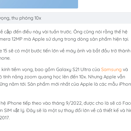
vọng, thu phóng 10x
ề cập đến điều này vài tuần trước. Ông cũng nói rằng thế hệ
camera 12MP mà Apple sử dụng trong dòng sản phẩm hiện tại.
e 15 sẽ có một bước tiến lớn về máy ảnh và bắt đầu trờ thành
phone.
 kính tiềm vọng, bao gồm Galaxy S21 Ultra của
Samsung
và
có tính năng zoom quang học lên đến 10x. Nhưng Apple vẫn
hững năm tới. Sản phẩm mới nhất của Apple là các mẫu iPho
ế hệ iPhone tiếp theo vào tháng 9/2022, được cho là sẽ có Fac
́m SIM vật lý. Đây sẽ là một sự thay đổi lớn về cả thiết kế và h
2017.