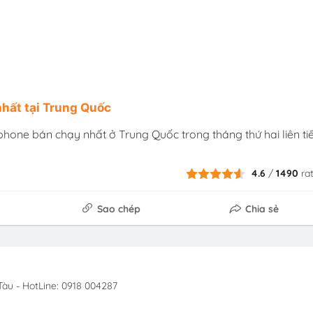
nhất tại Trung Quốc
phone bán chạy nhất ở Trung Quốc trong tháng thứ hai liên ti
4.6
/
1490
ra
Sao chép
Chia sẻ
àu - HotLine: 0918 004287