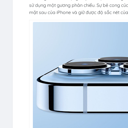
sử dụng một gương phản chiếu. Sự bẻ cong của 
mặt sau của iPhone và giữ được độ sắc nét của 