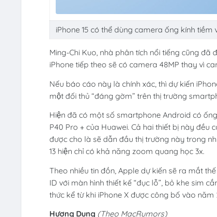
iPhone 15 có thể dùng camera ống kính tiềm 
Ming-Chi Kuo, nhà phân tích nổi tiếng cũng đã đ
iPhone tiếp theo sẽ có camera 48MP thay vì 
Nếu báo cáo này là chính xác, thì dự kiến iPhon
một đối thủ “đáng gờm” trên thị trường smart
Hiện đã có một số smartphone Android có ống
P40 Pro + của Huawei. Cả hai thiết bị này đều 
được cho là sẽ dẫn đầu thị trường này trong n
13 hiện chỉ có khả năng zoom quang học 3x.
Theo nhiều tin đồn, Apple dự kiến sẽ ra mắt th
ID với màn hình thiết kế “đục lỗ”, bỏ khe sim că
thức kể từ khi iPhone X được công bố vào năm 
Hương Dung
(Theo MacRumors)