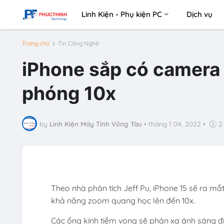
Linh Kiện - Phụ kiện PC
Dịch vụ
Trang chủ
Tin Công Nghệ
iPhone sắp có camera 
phóng 10x
by
Linh Kiện Máy Tính Vũng Tàu
•
tháng 1 04, 2022
•
2
Theo nhà phân tích Jeff Pu, iPhone 15 sẽ ra 
khả năng zoom quang học lên đến 10x.
Các ống kính tiềm vọng sẽ phản xạ ánh sáng đ