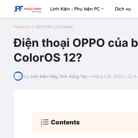
Linh Kiện - Phụ kiện PC
Dịch vụ
Trang chủ
Sản Phẩm Công Nghệ
Điện thoại OPPO của b
ColorOS 12?
by
Linh Kiện Máy Tính Vũng Tàu
•
tháng 1 10, 2022
•
8 
Contents