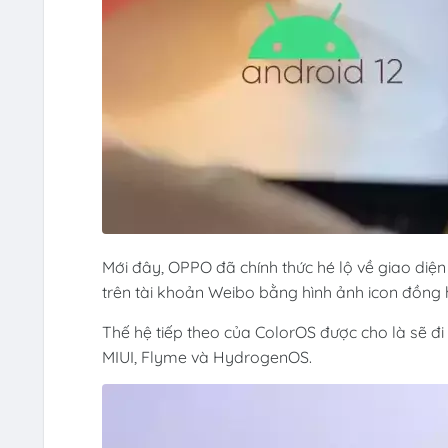
Mới đây, OPPO đã chính thức hé lộ về giao diện
trên tài khoản Weibo bằng hình ảnh icon đồng 
Thế hệ tiếp theo của ColorOS được cho là sẽ đi
MIUI, Flyme và HydrogenOS.