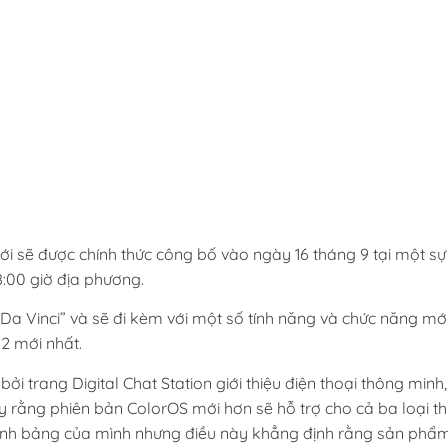
ới sẽ được chính thức công bố vào ngày 16 tháng 9 tại một sự
8:00 giờ địa phương.
a Vinci” và sẽ đi kèm với một số tính năng và chức năng mới
2 mới nhất.
ởi trang Digital Chat Station giới thiệu điện thoại thông minh,
 rằng phiên bản ColorOS mới hơn sẽ hỗ trợ cho cả ba loại th
tính bảng của mình nhưng điều này khẳng định rằng sản phẩ