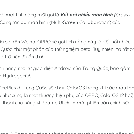
i một tính năng mới gọi là
Kết nối nhiều màn hình
(Cross-
 Cộng tác đa màn hình (Multi-Screen Collaboration) của
ia sẻ trên Weibo, OPPO sẽ gọi tính năng này là Kết nối nhiều
 Quốc như một phần của thử nghiệm beta. Tuy nhiên, nó rất c
ó trở nên đủ ổn định.
ính năng mới từ giao diện Android của Trung Quốc, bao gồm
và HydrogenOS.
 OnePlus ở Trung Quốc sẽ chạy ColorOS trong khi các mẫu to
 như cũng là một thương hiệu phụ của OPPO, ColorOS 12 hoặ
ện thoại của hãng vì Reame UI chỉ là một phiên bản chỉnh sửa