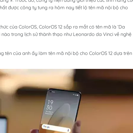
áng 9. Trước đó, công ty hiện đang giới thiệu các tính năng c
ất được công ty tung ra hôm nay tiết lộ tên mã nội bộ cho
hức của ColorOS, ColorOS 12 sắp ra mắt có tên mã là ‘Da
i nào trong lịch sử thành thạo như Leonardo da Vinci về nghệ
g tên của anh ấy làm tên mã nội bộ cho ColorOS 12 dựa trên