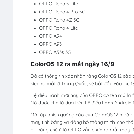
OPPO Reno 5 Lite
OPPO Reno 4 Pro 5G
OPPO Reno 4Z 5G
OPPO Reno 4 Lite
OPPO A94
OPPO A93
OPPO A53s 5G
ColorOS 12 ra mắt ngày 16/9
Đã có thông tin xác nhận rằng ColorOS 12 sắp t
kiện ra mắt ở Trung Quốc, sẽ bắt đầu vào lúc 1
Hệ điều hành mới này của OPPO có tên mã là “D
Nó được cho là dựa trên hệ điều hành Android 1
Một áp phích quảng cáo của ColorOS 12 bị rò rỉ b
máy tính bảng và đồng hồ thông minh, cho thấy
bị. Đáng chú ý là OPPO vẫn chưa ra mắt máy 