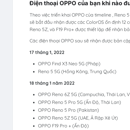
Điện thoại OPPO của bạn khi nào đ
Theo việc triển khai OPPO của timeline , Reno
sẽ bắt đầu nhận được các ColorOS ổn định 12 cậ
Reno 5Z, và F19 Pro+ được thiết lập để nhận bả
Các điện thoại OPPO sau sẽ nhận được bản cập
17 tháng 1, 2022
OPPO Find X3 Neo 5G (Pháp)
Reno 5 5G (Hồng Kông, Trung Quốc)
18 tháng 1 năm 2022
OPPO Reno 6Z 5G (Campuchia, Thái Lan, V
OPPO Reno 5 Pro 5G (Ấn Độ, Thái Lan)
OPPO Reno 5 Pro (Pakistan)
OPPO Reno 5Z 5G (UAE, Ả Rập Xê Út)
OPPO F19 Pro + (Ấn Độ)