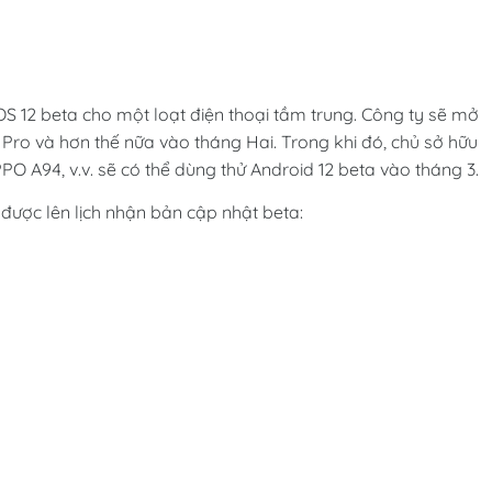
rOS 12 beta cho một loạt điện thoại tầm trung. Công ty sẽ mở
 Pro và hơn thế nữa vào tháng Hai. Trong khi đó, chủ sở hữu
PO A94, v.v. sẽ có thể dùng thử Android 12 beta vào tháng 3.
 được lên lịch nhận bản cập nhật beta: