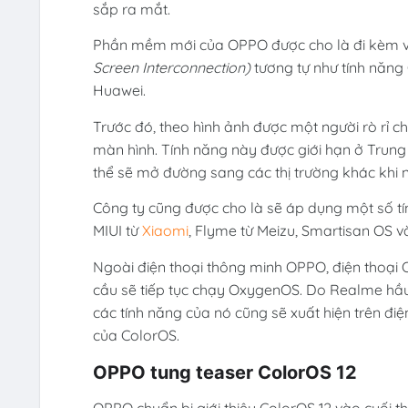
sắp ra mắt.
Phần mềm mới của OPPO được cho là đi kèm vớ
Screen Interconnection)
tương tự như tính năng
Huawei.
Trước đó, theo hình ảnh được một người rò rỉ ch
màn hình. Tính năng này được giới hạn ở Trung
thể sẽ mở đường sang các thị trường khác khi n
Công ty cũng được cho là sẽ áp dụng một số t
MIUI từ
Xiaomi
, Flyme từ Meizu, Smartisan OS 
Ngoài điện thoại thông minh OPPO, điện thoại
cầu sẽ tiếp tục chạy OxygenOS. Do Realme hầu
các tính năng của nó cũng sẽ xuất hiện trên đi
của ColorOS.
OPPO tung teaser ColorOS 12