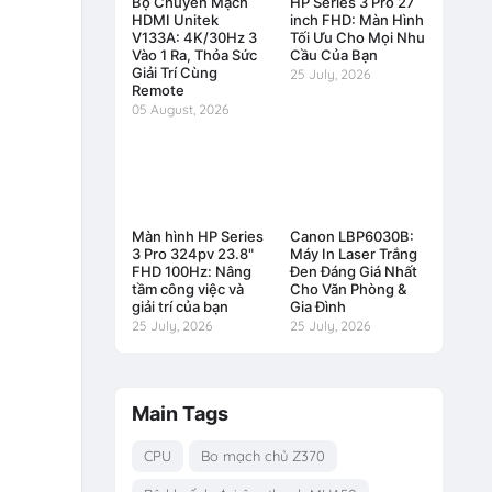
Bộ Chuyển Mạch
HP Series 3 Pro 27
HDMI Unitek
inch FHD: Màn Hình
V133A: 4K/30Hz 3
Tối Ưu Cho Mọi Nhu
Vào 1 Ra, Thỏa Sức
Cầu Của Bạn
Giải Trí Cùng
25 July, 2026
Remote
05 August, 2026
Màn hình HP Series
Canon LBP6030B:
3 Pro 324pv 23.8"
Máy In Laser Trắng
FHD 100Hz: Nâng
Đen Đáng Giá Nhất
tầm công việc và
Cho Văn Phòng &
giải trí của bạn
Gia Đình
25 July, 2026
25 July, 2026
Main Tags
CPU
Bo mạch chủ Z370