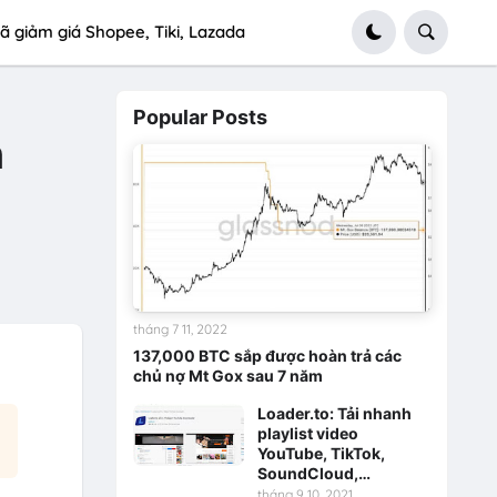
ã giảm giá Shopee, Tiki, Lazada
Popular Posts
n
tháng 7 11, 2022
137,000 BTC sắp được hoàn trả các
chủ nợ Mt Gox sau 7 năm
Loader.to: Tải nhanh
playlist video
YouTube, TikTok,
SoundCloud,…
tháng 9 10, 2021