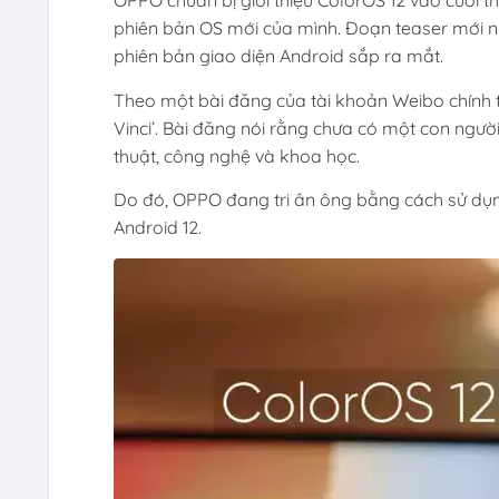
OPPO chuẩn bị giới thiệu ColorOS 12 vào cuối th
phiên bản OS mới của mình. Đoạn teaser mới nh
phiên bản giao diện
Android
sắp ra mắt.
Theo một bài đăng của tài khoản Weibo chính t
Vinci’. Bài đăng nói rằng chưa có một con ngườ
thuật, công nghệ và khoa học.
Do đó, OPPO đang tri ân ông bằng cách sử dụn
Android 12.