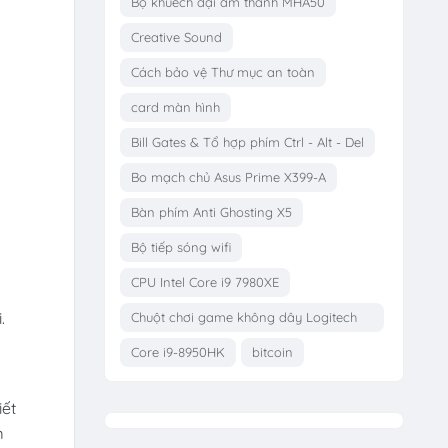
Bộ khuếch đại âm thanh MHA50
Creative Sound
Cách bảo vệ Thư mục an toàn
card màn hình
Bill Gates & Tổ hợp phím Ctrl - Alt - Del
Bo mạch chủ Asus Prime X399-A
Bàn phím Anti Ghosting X5
Bộ tiếp sóng wifi
CPU Intel Core i9 7980XE
.
Chuột chơi game không dây Logitech
G703
Core i9-8950HK
bitcoin
iết
m