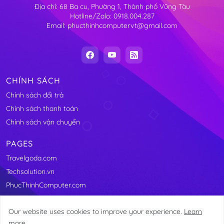
Địa chỉ: 68 Ba cu, Phường 1, Thành phố Vũng Tàu
Hotline/Zalo: 0918.004.287
Email: phucthinhcomputervt@gmail.com
CHÍNH SÁCH
Chính sách đổi trả
Chính sách thanh toán
Chính sách vận chuyển
PAGES
Travelgoda.com
Techsolution.vn
PhucThinhComputer.com
Our website uses cookies to improve your experience.
Learn
more