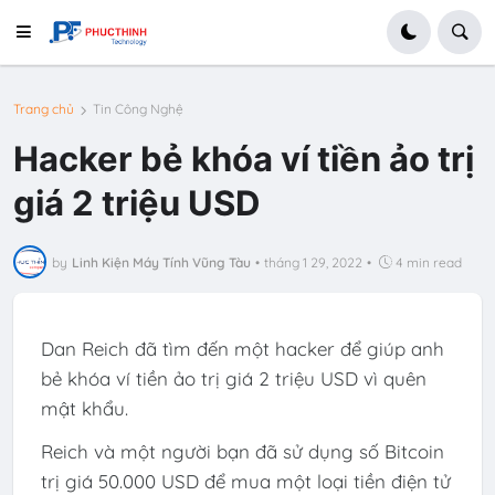
Trang chủ
Tin Công Nghệ
Hacker bẻ khóa ví tiền ảo trị
giá 2 triệu USD
by
Linh Kiện Máy Tính Vũng Tàu
•
tháng 1 29, 2022
•
4 min read
Dan Reich đã tìm đến một hacker để giúp anh
bẻ khóa ví tiền ảo trị giá 2 triệu USD vì quên
mật khẩu.
Reich và một người bạn đã sử dụng số Bitcoin
trị giá 50.000 USD để mua một loại tiền điện tử