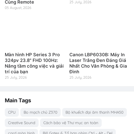
Cùng Remote
25 July, 2026
05 August, 2026
Màn hình HP Series 3 Pro
Canon LBP6030B: Máy In
324pv 23.8" FHD 100Hz:
Laser Trắng Đen Đáng Giá
Nâng tầm công việc và giải
Nhất Cho Văn Phòng & Gia
trí của bạn
Đình
25 July, 2026
25 July, 2026
Main Tags
CPU
Bo mạch chủ Z370
Bộ khuếch đại âm thanh MHA50
Creative Sound
Cách bảo vệ Thư mục an toàn
card màn hình
Bill Gates & Tổ hợp phím Ctrl - Alt - Del