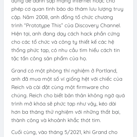
dụng để đánh sập mạng Internet hoặc cho
phép cơ quan tình báo do thám lưu lượng truy
cập. Năm 2008, anh đồng tổ chức chương
trình “Prototype This” của Discovery Channel.
Hiện tại, anh đang dạy cách hack phần cứng
cho các tổ chức và công ty thiết kế các hệ
thống phức tạp, có nhu cầu tìm hiểu cách tin
tặc tấn công sản phẩm của họ.
Grand có một phòng thí nghiệm ở Portland,
anh đã mua một số ví giống hệt với chiếc của
Reich và cài đặt cùng một firmware cho
chúng. Reich cho biết bản thân không ngờ quá
trình mở khóa sẽ phức tạp như vậy, kéo dài
hơn ba tháng thử nghiệm với những thất bại,
thành công và khoảnh khắc thót tim.
Cuối cùng, vào tháng 5/2021, khi Grand cho