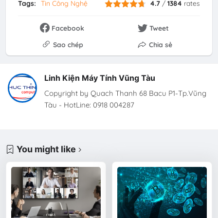
Tags:
Tin Công Nghệ
4.7
/
1384
rates
Facebook
Tweet
Sao chép
Chia sẻ
Linh Kiện Máy Tính Vũng Tàu
Copyright by Quach Thanh 68 Bacu P1-Tp.Vũng
Tàu - HotLine: 0918 004287
You might like