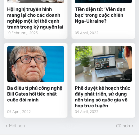
Hội nghị truyền hình
Tiền điện tử: ‘Viên đạn
mang lại cho các doanh
bạc' trong cuộc chiến
nghiệp một lợi thế cạnh
Nga-Ukraine?
tranh trong kỷ nguyên lai
10 February, 2025
05 April, 2022
Ba điều tỉ phú công nghệ
Phê duyệt kế hoạch thúc
Bill Gates hối tiếc nhất
đẩy phát triển, sử dụng
cuộc đời mình
nền tảng số quốc gia về
họp trực tuyến
05 April, 2022
04 April, 2022
Mới hơn
Cũ hơn