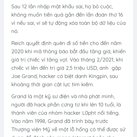
Sau 12 lần nhập mật khẩu sai, họ bỏ cuộc,
không muốn tiến quá gần đến lần đoán thứ 16
vì nếu sai, ví sẽ tự động xóa toàn bộ dữ liệu của
nó.
Reich quyết định quên đi số tiền cho đến năm
2020 khi mã thông báo bắt đầu tăng giá, khiến
giá trị chiếc ví tăng vọt. Vào tháng 2/2021, khi
chiếc ví lên đến trị giá 2,5 triệu USD, anh gặp
Joe Grand, hacker có biệt danh Kingpin, sau
khoảng thời gian cật lực tìm kiếm.
Grand là một kỹ sư điện và nhà phát minh,
người đã hack phần cứng từ khi lên 10 tuổi, là
thành viên của nhóm hacker L0pht nổi tiếng.
Vào năm 1998, Grand đã trình bày trước
Thượng viện Mỹ về một lỗ hổng có thể được sử