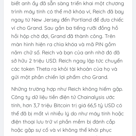
biết anh ấy đã sẵn sàng triển khai một chương
trình máy tính có thể mở khóa ví, Reich đã bay
ngay từ New Jersey đến Portland để đưa chiếc
ví cho Grand. Sau gần ba tiếng rưỡi đồng hồ
hồi hộp chờ đợi, Grand đã thành công. Trên
màn hình hiện ra chìa khóa và mã PIN gồm
năm chữ số. Reich và bạn của anh nhờ đó đã
sở hữu 2 triệu USD. Reich ngay lập tức chuyển
các token Theta ra khỏi tài khoản của họ và
gửi một phần chiến lợi phẩm cho Grand.
Những trường hợp như Reich không hiếm gặp.
Công ty dữ liệu tiền điện tử Chainalysis ước
tính, hơn 3,7 triệu Bitcoin trị giá 66,5 tỷ USD có
thể đã bị mất vì nhiều lý do như máy tính hoặc
điện thoại lưu trữ ví phần mềm bị đánh cắp
hoặc gặp sự cố và ví không thể khôi phục