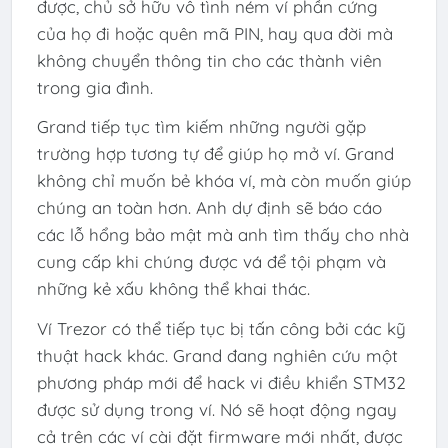
được, chủ sở hữu vô tình ném ví phần cứng
của họ đi hoặc quên mã PIN, hay qua đời mà
không chuyển thông tin cho các thành viên
trong gia đình.
Grand tiếp tục tìm kiếm những người gặp
trường hợp tương tự để giúp họ mở ví. Grand
không chỉ muốn bẻ khóa ví, mà còn muốn giúp
chúng an toàn hơn. Anh dự định sẽ báo cáo
các lỗ hổng bảo mật mà anh tìm thấy cho nhà
cung cấp khi chúng được vá để tội phạm và
những kẻ xấu không thể khai thác.
Ví Trezor có thể tiếp tục bị tấn công bởi các kỹ
thuật hack khác. Grand đang nghiên cứu một
phương pháp mới để hack vi điều khiển STM32
được sử dụng trong ví. Nó sẽ hoạt động ngay
cả trên các ví cài đặt firmware mới nhất, được