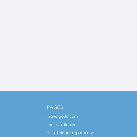
PAGES
Travelgoda.com
Techsolution.vn
PhucThinhComputer.com