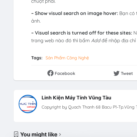
chuột phải.
– Show visual search on image hover:
Bạn có t
ảnh.
– Visual search is turned off for these sites:
Nế
trang web nào đó thì bấm
Add
để nhập địa chỉ
Tags:
Sản Phẩm Công Nghệ
Facebook
Tweet
Linh Kiện Máy Tính Vũng Tàu
Copyright by Quach Thanh 68 Bacu P1-Tp.Vũng T
You might like