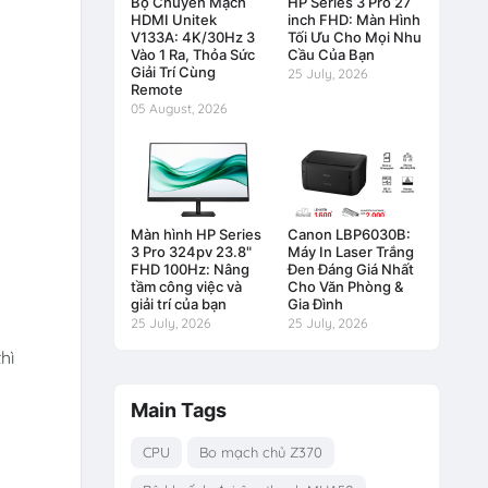
Bộ Chuyển Mạch
HP Series 3 Pro 27
HDMI Unitek
inch FHD: Màn Hình
V133A: 4K/30Hz 3
Tối Ưu Cho Mọi Nhu
Vào 1 Ra, Thỏa Sức
Cầu Của Bạn
Giải Trí Cùng
25 July, 2026
Remote
05 August, 2026
Màn hình HP Series
Canon LBP6030B:
3 Pro 324pv 23.8"
Máy In Laser Trắng
FHD 100Hz: Nâng
Đen Đáng Giá Nhất
tầm công việc và
Cho Văn Phòng &
giải trí của bạn
Gia Đình
25 July, 2026
25 July, 2026
hì
Main Tags
CPU
Bo mạch chủ Z370