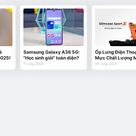
á
Samsung Galaxy A36 5G:
Ốp Lưng Điện Thoạ
2025!
"Học sinh giỏi" toàn diện?
Mực Chất Lượng 
11 July, 2025
09 July, 2025