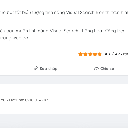
hể bật tắt biểu tượng tính năng Visual Search hiển thị trên hìn
u bạn muốn tính năng Visual Search không hoạt động trên
 trang web đó.
4.7
/
423
ra
Sao chép
Chia sẻ
àu - HotLine: 0918 004287