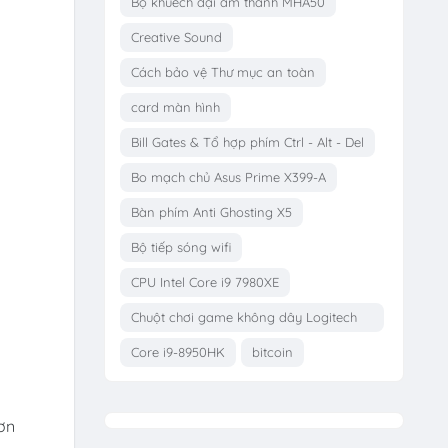
Bộ khuếch đại âm thanh MHA50
Creative Sound
Cách bảo vệ Thư mục an toàn
card màn hình
Bill Gates & Tổ hợp phím Ctrl - Alt - Del
Bo mạch chủ Asus Prime X399-A
Bàn phím Anti Ghosting X5
Bộ tiếp sóng wifi
CPU Intel Core i9 7980XE
Chuột chơi game không dây Logitech
G703
Core i9-8950HK
bitcoin
đơn