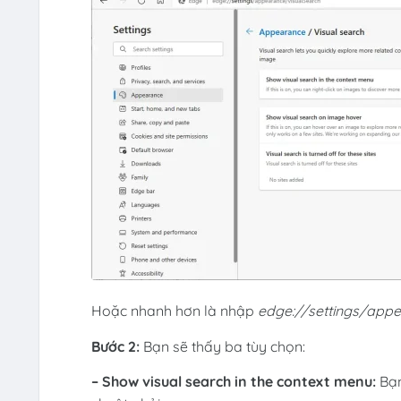
Hoặc nhanh hơn là nhập
edge://settings/app
Bước 2:
Bạn sẽ thấy ba tùy chọn:
– Show visual search in the context menu:
Bạn