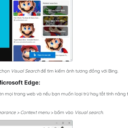
 chọn
Visual Search
để tìm kiếm ảnh tương đồng với Bing.
Microsoft Edge:
ên mọi trang web và nếu bạn muốn loại trừ hay tắt tính năng t
pearance > Context menu
> bấm vào
Visual search
.