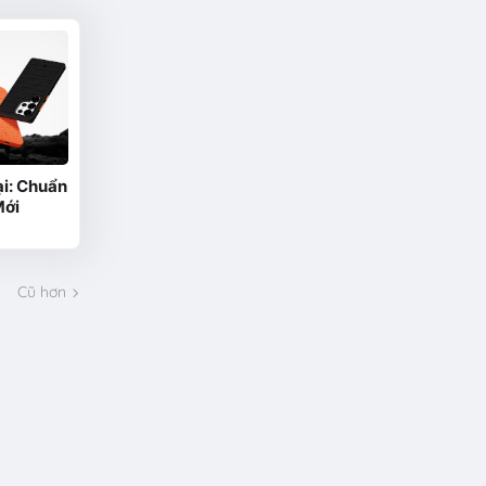
i: Chuẩn
Mới
Cũ hơn