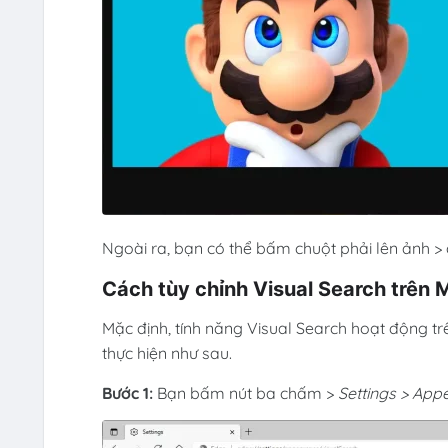
Ngoài ra, bạn có thể bấm chuột phải lên ảnh >
Cách tùy chỉnh Visual Search trên 
Mặc định, tính năng Visual Search hoạt động tr
thực hiện như sau.
Bước 1:
Bạn bấm nút ba chấm >
Settings > Ap