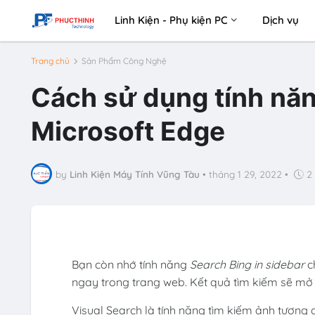
Linh Kiện - Phụ kiện PC
Dịch vụ
Trang chủ
Sản Phẩm Công Nghệ
Cách sử dụng tính năn
Microsoft Edge
by
Linh Kiện Máy Tính Vũng Tàu
•
tháng 1 29, 2022
•
2
Bạn còn nhớ tính năng
Search Bing in sidebar
c
ngay trong trang web. Kết quả tìm kiếm sẽ mở 
Visual Search là tính năng tìm kiếm ảnh tương 