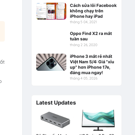
Cách sửa lỗi Facebook
không chạy trên
iPhone hay iPad
tháng 5 04, 2021
Oppo Find X2 ra mắt
tuần sau
tháng 2 26, 2020
iPhone 3 mắt rẻ nhất
ất
Việt Nam 5/4: Giá "xỉu
up" hơn iPhone 17e,
đáng mua ngay!
tháng 4 05, 2026
o
Latest Updates