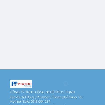
CÔNG TY TNHH CÔNG NGHỆ PHÚC THỊNH
Địa chỉ: 68 Ba cu, Phường 1, Thành phố Vũng Tàu
Hotline/Zalo: 0918.004.287