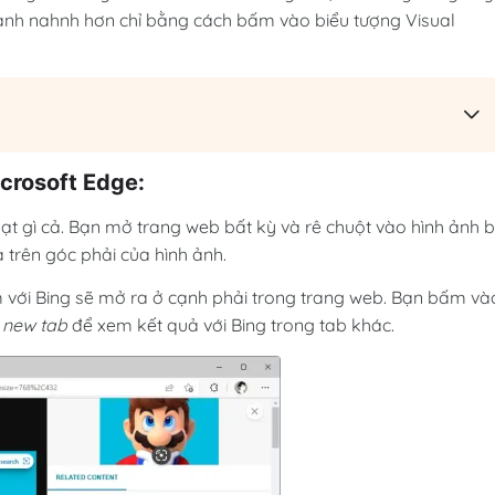
 ảnh nahnh hơn chỉ bằng cách bấm vào biểu tượng Visual
crosoft Edge:
ạt gì cả. Bạn mở trang web bất kỳ và rê chuột vào hình ảnh b
 trên góc phải của hình ảnh.
 với Bing sẽ mở ra ở cạnh phải trong trang web. Bạn bấm và
 new tab
để xem kết quả với Bing trong tab khác.