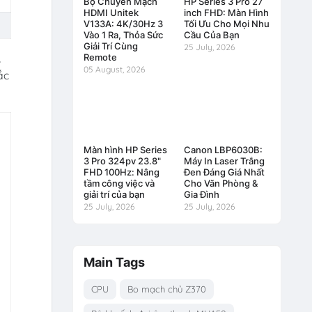
Bộ Chuyển Mạch
HP Series 3 Pro 27
HDMI Unitek
inch FHD: Màn Hình
V133A: 4K/30Hz 3
Tối Ưu Cho Mọi Nhu
Vào 1 Ra, Thỏa Sức
Cầu Của Bạn
Giải Trí Cùng
25 July, 2026
,
Remote
05 August, 2026
ắc
Màn hình HP Series
Canon LBP6030B:
3 Pro 324pv 23.8"
Máy In Laser Trắng
FHD 100Hz: Nâng
Đen Đáng Giá Nhất
tầm công việc và
Cho Văn Phòng &
giải trí của bạn
Gia Đình
25 July, 2026
25 July, 2026
Main Tags
CPU
Bo mạch chủ Z370