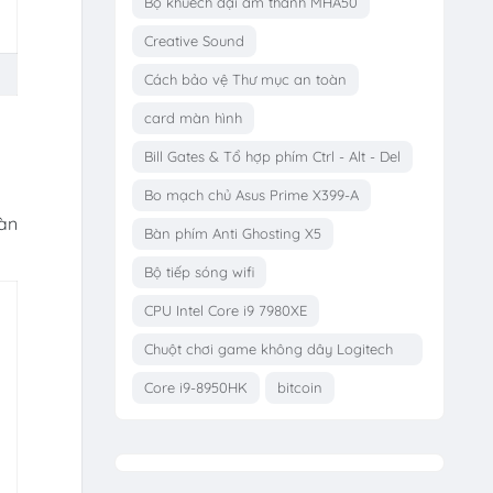
Bộ khuếch đại âm thanh MHA50
Creative Sound
Cách bảo vệ Thư mục an toàn
card màn hình
Bill Gates & Tổ hợp phím Ctrl - Alt - Del
Bo mạch chủ Asus Prime X399-A
oàn
Bàn phím Anti Ghosting X5
Bộ tiếp sóng wifi
CPU Intel Core i9 7980XE
Chuột chơi game không dây Logitech
G703
Core i9-8950HK
bitcoin