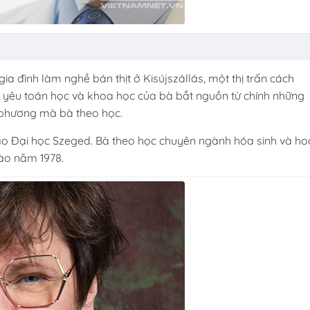
ia đình làm nghề bán thịt ở Kisújszállás, một thị trấn cách
 yêu toán học và khoa học của bà bắt nguồn từ chính những
a phương mà bà theo học.
vào Đại học Szeged. Bà theo học chuyên ngành hóa sinh và h
vào năm 1978.