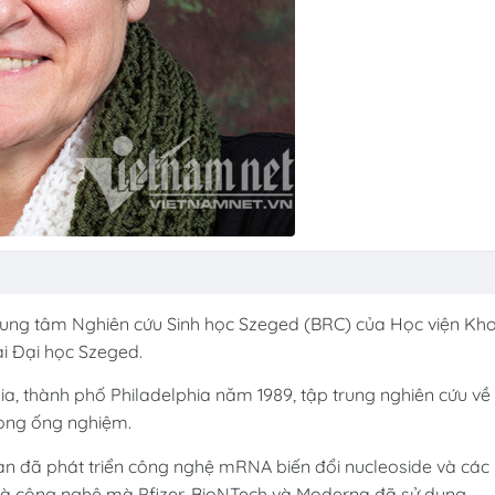
 Trung tâm Nghiên cứu Sinh học Szeged (BRC) của Học viện Kh
i Đại học Szeged.
ia, thành phố Philadelphia năm 1989, tập trung nghiên cứu về
ong ống nghiệm.
an đã phát triển công nghệ mRNA biến đổi nucleoside và các
y là công nghệ mà Pfizer-BioNTech và Moderna đã sử dụng