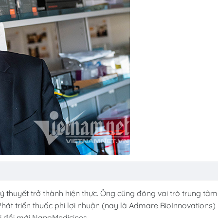
lý thuyết trở thành hiện thực. Ông cũng đóng vai trò trung tâm
hát triển thuốc phi lợi nhuận (nay là Admare BioInnovations)
ới đổi mới NanoMedicines.