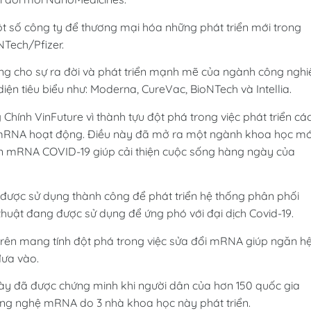
t số công ty để thương mại hóa những phát triển mới trong
NTech/Pfizer.
óng cho sự ra đời và phát triển mạnh mẽ của ngành công nghi
diện tiêu biểu như: Moderna, CureVac, BioNTech và Intellia.
g Chính VinFuture vì thành tựu đột phá trong việc phát triển cá
ệ mRNA hoạt động. Điều này đã mở ra một ngành khoa học mớ
in mRNA COVID-19 giúp cải thiện cuộc sống hàng ngày của
ã được sử dụng thành công để phát triển hệ thống phân phối
uật đang được sử dụng để ứng phó với đại dịch Covid-19.
trên mang tính đột phá trong việc sửa đổi mRNA giúp ngăn h
đưa vào.
này đã được chứng minh khi người dân của hơn 150 quốc gia
công nghệ mRNA do 3 nhà khoa học này phát triển.