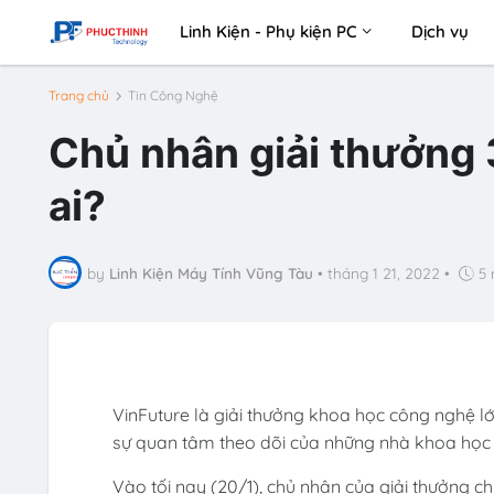
Linh Kiện - Phụ kiện PC
Dịch vụ
Trang chủ
Tin Công Nghệ
Chủ nhân giải thưởng 
ai?
by
Linh Kiện Máy Tính Vũng Tàu
•
tháng 1 21, 2022
•
5 
VinFuture là giải thưởng khoa học công nghệ lớ
sự quan tâm theo dõi của những nhà khoa học t
Vào tối nay (20/1), chủ nhân của giải thưởng c