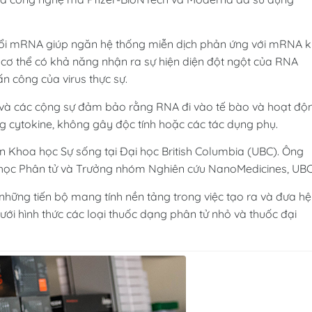
đổi mRNA giúp ngăn hệ thống miễn dịch phản ứng với mRNA k
 cơ thể có khả năng nhận ra sự hiện diện đột ngột của RNA
ấn công của virus thực sự.
 và các cộng sự đảm bảo rằng RNA đi vào tế bào và hoạt độ
 cytokine, không gây độc tính hoặc các tác dụng phụ.
iện Khoa học Sự sống tại Đại học British Columbia (UBC). Ông
nh học Phân tử và Trưởng nhóm Nghiên cứu NanoMedicines, UB
những tiến bộ mang tính nền tảng trong việc tạo ra và đưa hệ
ưới hình thức các loại thuốc dạng phân tử nhỏ và thuốc đại