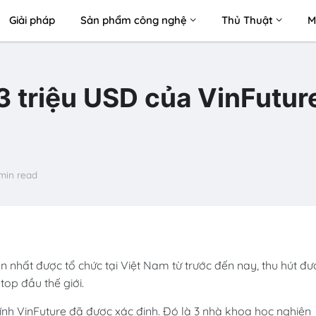
Giải pháp
Sản phẩm công nghệ
Thủ Thuật
M
3 triệu USD của VinFuture
min read
n nhất được tổ chức tại Việt Nam từ trước đến nay, thu hút đư
op đầu thế giới.
hính VinFuture đã được xác định. Đó là 3 nhà khoa học nghiên