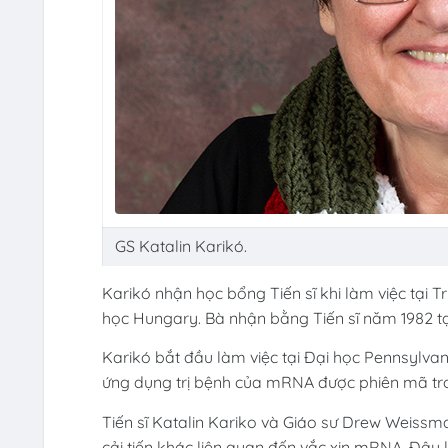
GS Katalin Karikó.
Karikó nhận học bổng Tiến sĩ khi làm việc tại
học Hungary. Bà nhận bằng Tiến sĩ năm 1982 tạ
Karikó bắt đầu làm việc tại Đại học Pennsylvan
ứng dụng trị bệnh của mRNA được phiên mã tr
Tiến sĩ Katalin Kariko và Giáo sư Drew Weissm
cải tiến khác liên quan đến vắc xin mRNA. Đâ