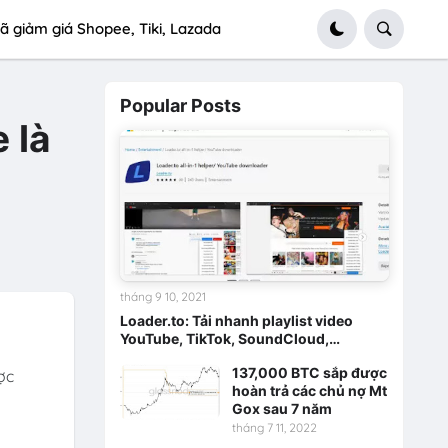
ã giảm giá Shopee, Tiki, Lazada
Popular Posts
 là
tháng 9 10, 2021
Loader.to: Tải nhanh playlist video
YouTube, TikTok, SoundCloud,…
137,000 BTC sắp được
ợc
hoàn trả các chủ nợ Mt
Gox sau 7 năm
tháng 7 11, 2022