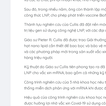
Sau đó, trong nhiều năm, ông còn thành lập mộ
công thức LNP, cho phép phát triển vaccine Bio
Thành tựu nghiên cứu của Cullis đã đặt nền m
trị liệu gen sử dụng công nghệ LNP, với các đại 
Giáo sư Pieter R. Cullis đã được trao Giải thưởn
hạt nano lipid cần thiết để bao bọc và bảo v
và các phương pháp mới trong sản xuất vắc-x
hàng triệu người.
Kỹ thuật do Giáo sư Cullis tiên phong tạo ra đ
LNP cho vắc xin mRNA, bao gồm cả những kỹ th
Công trình nghiên cứu của 3 nhà khoa học nêu 
thống miễn dịch phản ứng với mRNA khi được 
Hiệu quả của công trình nghiên cứu khoa học 
được hưởng lợi nhờ vắc xin Covid-19 sử dụng 