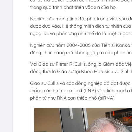
trong quá trình phát triển vắc xin của họ.
Nghiên cứu mang tính đột phá trong việc sửa 
được đưa vào. Hệ thống miễn dịch tự nhiên của
ngoại lai và phản ứng như thể đó là một cuộc t
Nghiên cứu năm 2004-2005 của Tiến sĩ Kariko
đúng chức năng mà không gây ra các phản ứng
Với Giáo sư Pieter R. Cullis, ông là Giám đốc V
đồng thời là Giáo sư tại Khoa Hóa sinh và Si
Giáo sư Cullis và các đồng nghiệp đã đạt được 
thống các hạt nano lipid (LNP) vào tĩnh mạch d
phân tử như RNA can thiệp nhỏ (siRNA).