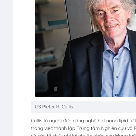
GS Pieter R. Cullis.
Cullis là người đưa công nghệ hạt nano lipid từ 
trong việc thành lập Trung tâm Nghiên cứu và P
và các tổ chức phi lợi nhuận khác như Mạng lư