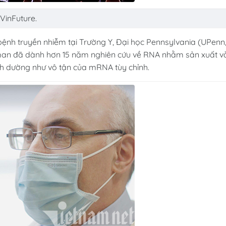
VinFuture.
ệnh truyền nhiễm tại Trường Y, Đại học Pennsylvania (UPenn
sman đã dành hơn 15 năm nghiên cứu về RNA nhằm sản xuất v
nh dường như vô tận của mRNA tùy chỉnh.