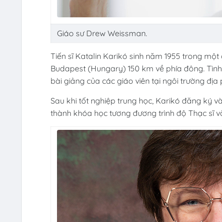
Giáo sư Drew Weissman.
Tiến sĩ Katalin Karikó sinh năm 1955 trong một g
Budapest (Hungary) 150 km về phía đông. Tình
bài giảng của các giáo viên tại ngôi trường đị
Sau khi tốt nghiệp trung học, Karikó đăng ký 
thành khóa học tương đương trình độ Thạc sĩ 