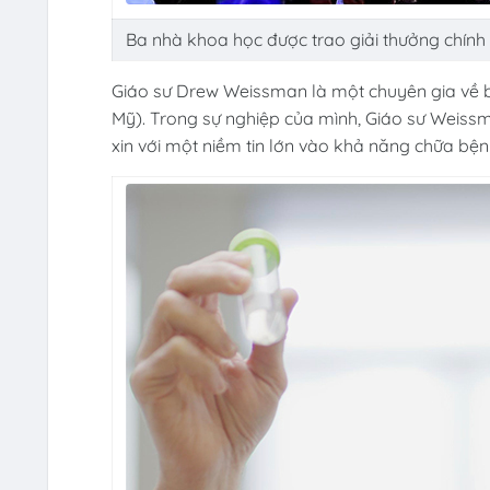
Ba nhà khoa học được trao giải thưởng chính 
Giáo sư Drew Weissman là một chuyên gia về b
Mỹ). Trong sự nghiệp của mình, Giáo sư Weis
xin với một niềm tin lớn vào khả năng chữa bệ