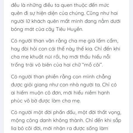
đều là những điều ta quen thuộc đến mức
quên đi sự hiện diện của chúng. Cũng như hai
người lữ khách quên mất mình đang nằm dưới
bóng mát của cây Tiêu Huyền.
Có người than vãn rằng cha mẹ già lẩm cẩm,
hay đòi hỏi con cái thế này thế kia. Chỉ đến khi
cha mẹ khuất núi rồi, họ mới thấu hiểu nỗi
trống trải vô biên của hai chữ “mồ côi”.
Có người than phiền rằng con mình chẳng
được giỏi giang như con nhà người ta. Chỉ có
ai hiếm muộn cô đơn, mới hiểu niềm hạnh
phúc vô bờ được làm cha mẹ.
Có người một đời phấn đấu, một đời thất vọng,
mộng công danh không thành. Chỉ đến khi sắp
lìa bỏ cõi đời, mới nhận ra được sống làm