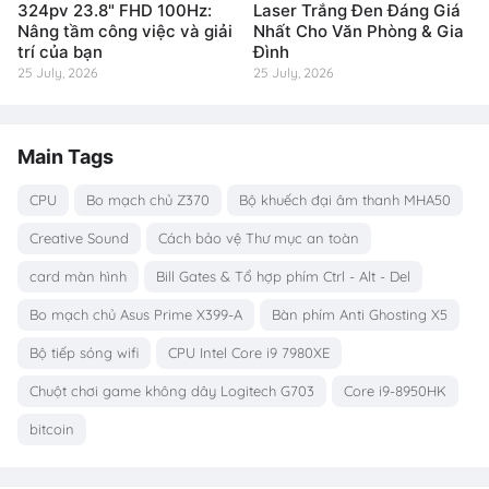
324pv 23.8" FHD 100Hz:
Laser Trắng Đen Đáng Giá
Nâng tầm công việc và giải
Nhất Cho Văn Phòng & Gia
trí của bạn
Đình
25 July, 2026
25 July, 2026
Main Tags
CPU
Bo mạch chủ Z370
Bộ khuếch đại âm thanh MHA50
Creative Sound
Cách bảo vệ Thư mục an toàn
card màn hình
Bill Gates & Tổ hợp phím Ctrl - Alt - Del
Bo mạch chủ Asus Prime X399-A
Bàn phím Anti Ghosting X5
Bộ tiếp sóng wifi
CPU Intel Core i9 7980XE
Chuột chơi game không dây Logitech G703
Core i9-8950HK
bitcoin