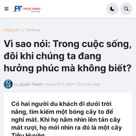
Trang chủ
Thinking
Vì sao nói: Trong cuộc sống,
đôi khi chúng ta đang
hưởng phúc mà không biết?
by
Quách Thanh
•
tháng 12 17, 2021
•
3 min read
Có hai người du khách đi dưới trời
nắng, tìm kiếm một bóng cây to để
nghỉ mát. Khi họ nằm nhìn lên tán cây
mát rượi, họ mới nhìn ra đó là một cây
Tiêu Huyền.