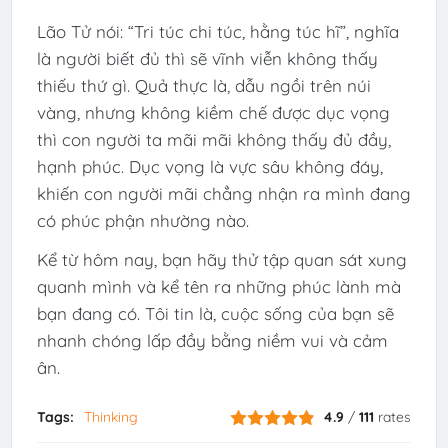
Lão Tử nói: “Tri túc chi túc, hằng túc hĩ”, nghĩa
là người biết đủ thì sẽ vĩnh viễn không thấy
thiếu thứ gì. Quả thực là, dẫu ngồi trên núi
vàng, nhưng không kiềm chế được dục vọng
thì con người ta mãi mãi không thấy đủ đầy,
hạnh phúc. Dục vọng là vực sâu không đáy,
khiến con người mãi chẳng nhận ra mình đang
có phúc phận nhường nào.
Kể từ hôm nay, bạn hãy thử tập quan sát xung
quanh mình và kể tên ra những phúc lành mà
bạn đang có. Tôi tin là, cuộc sống của bạn sẽ
nhanh chóng lấp đầy bằng niềm vui và cảm
ân.
Tags:
Thinking
4.9
/
111
rates