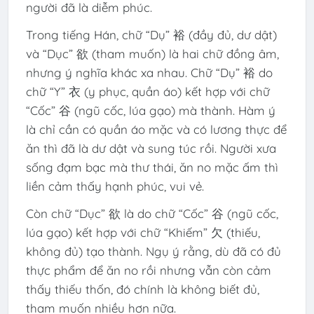
người đã là diễm phúc.
Trong tiếng Hán, chữ “Dụ” 裕 (đầy đủ, dư dật)
và “Dục” 欲 (tham muốn) là hai chữ đồng âm,
nhưng ý nghĩa khác xa nhau. Chữ “Dụ” 裕 do
chữ “Y” 衣 (y phục, quần áo) kết hợp với chữ
“Cốc” 谷 (ngũ cốc, lúa gạo) mà thành. Hàm ý
là chỉ cần có quần áo mặc và có lương thực để
ăn thì đã là dư dật và sung túc rồi. Người xưa
sống đạm bạc mà thư thái, ăn no mặc ấm thì
liền cảm thấy hạnh phúc, vui vẻ.
Còn chữ “Dục” 欲 là do chữ “Cốc” 谷 (ngũ cốc,
lúa gạo) kết hợp với chữ “Khiếm” 欠 (thiếu,
không đủ) tạo thành. Ngụ ý rằng, dù đã có đủ
thực phẩm để ăn no rồi nhưng vẫn còn cảm
thấy thiếu thốn, đó chính là không biết đủ,
tham muốn nhiều hơn nữa.