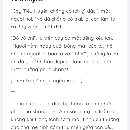
“Cây Tiêu Huyền chẳng có ích gì đâu!”, một
người nói. “Nó đã chẳng có trái, lại còn lắm lá
xả đầy xuống mặt đất”.
“Đồ vô ơn!”, từ trên cây có một tiếng kêu lớn.
“Ngươi nằm ngay dưới bóng mát của ta, thế
nhưng ngươi lại bảo ta vô ích! Vậy chẳng là vô
ơn đó sao? Ô thần Jupiter, loài người có đáng
được hưởng phúc không!”.
(Theo Truyện ngụ ngôn Aesop)
***
Trong cuộc sống, đôi khi chúng ta đang hưởng
phúc mà không biết. Ánh sáng mặt trời ấm áp,
không khí trong lành sớm mai, tình yêu thương
của cha mẹ, tình cảm trìu mến giữa bạn bè…