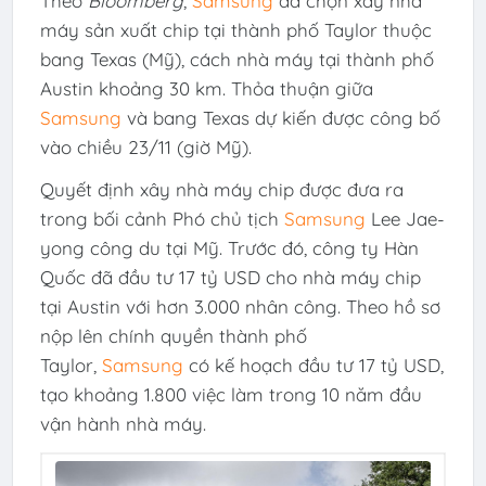
Theo
Bloomberg
,
Samsung
đã chọn xây nhà
máy sản xuất chip tại thành phố Taylor thuộc
bang Texas (Mỹ), cách nhà máy tại thành phố
Austin khoảng 30 km. Thỏa thuận giữa
Samsung
và bang Texas dự kiến được công bố
vào chiều 23/11 (giờ Mỹ).
Quyết định xây nhà máy chip được đưa ra
trong bối cảnh Phó chủ tịch
Samsung
Lee Jae-
yong công du tại Mỹ. Trước đó, công ty Hàn
Quốc đã đầu tư
17 tỷ USD
cho nhà máy chip
tại Austin với hơn 3.000 nhân công. Theo hồ sơ
nộp lên chính quyền thành phố
Taylor,
Samsung
có kế hoạch đầu tư
17 tỷ USD
,
tạo khoảng 1.800 việc làm trong 10 năm đầu
vận hành nhà máy.