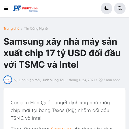
Trang chủ
Tin Công Nghệ
Samsung xây nhà máy sản
xuất chip 17 tỷ USD đối đầu
với TSMC và Intel
by
Linh Kiện Máy Tính Vũng Tàu
•
tháng 11 24, 2021
•
3 min read
Công ty Hàn Quốc quyết định xây nhà máy
chip mới tại bang Texas (Mỹ) nhằm đối đầu
TSMC và Intel.