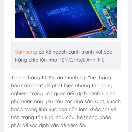
Samsung
có kế hoạch cạnh tranh với các
hãng chip lớn như TSMC, Intel. Ảnh: FT.
Trong tháng 10, Mỹ đã thành lập "hệ thống
báo cáo sớm" để phát hiện những tác động
nghiêm trọng liên quan đến dịch bệnh. Chính
phủ nước này yêu cầu các nhà sản xuất, khách
hàng trong lĩnh vực bán dẫn làm khảo sát về
tình trạng tồn kho, nhu cầu, hệ thống phân
phối để xác định vấn đề tiềm ẩn.