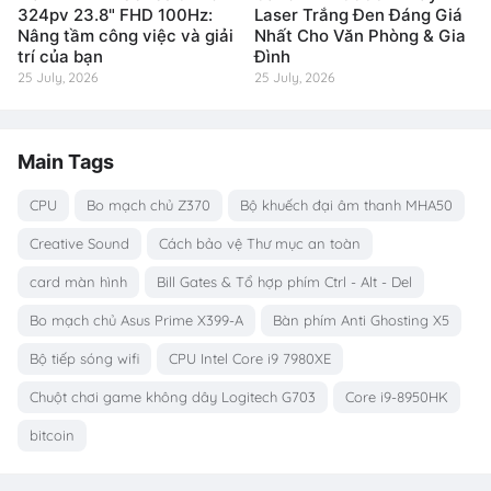
324pv 23.8" FHD 100Hz:
Laser Trắng Đen Đáng Giá
Nâng tầm công việc và giải
Nhất Cho Văn Phòng & Gia
trí của bạn
Đình
25 July, 2026
25 July, 2026
Main Tags
CPU
Bo mạch chủ Z370
Bộ khuếch đại âm thanh MHA50
Creative Sound
Cách bảo vệ Thư mục an toàn
card màn hình
Bill Gates & Tổ hợp phím Ctrl - Alt - Del
Bo mạch chủ Asus Prime X399-A
Bàn phím Anti Ghosting X5
Bộ tiếp sóng wifi
CPU Intel Core i9 7980XE
Chuột chơi game không dây Logitech G703
Core i9-8950HK
bitcoin