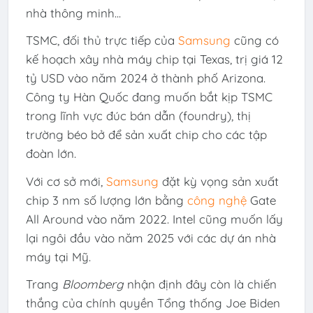
nhà thông minh...
TSMC, đối thủ trực tiếp của
Samsung
cũng có
kế hoạch xây nhà máy chip tại Texas, trị giá
12
tỷ USD
vào năm 2024 ở thành phố Arizona.
Công ty Hàn Quốc đang muốn bắt kịp TSMC
trong lĩnh vực đúc bán dẫn (foundry), thị
trường béo bở để sản xuất chip cho các tập
đoàn lớn.
Với cơ sở mới,
Samsung
đặt kỳ vọng sản xuất
chip 3 nm số lượng lớn bằng
công nghệ
Gate
All Around vào năm 2022. Intel cũng muốn lấy
lại ngôi đầu vào năm 2025 với các dự án nhà
máy tại Mỹ.
Trang
Bloomberg
nhận định đây còn là chiến
thắng của chính quyền Tổng thống Joe Biden