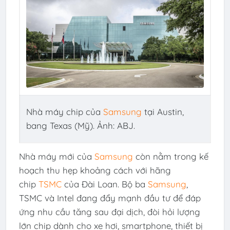
Nhà máy chip của
Samsung
tại Austin,
bang Texas (Mỹ). Ảnh: ABJ.
Nhà máy mới của
Samsung
còn nằm trong kế
hoạch thu hẹp khoảng cách với hãng
chip
TSMC
của Đài Loan. Bộ ba
Samsung
,
TSMC và Intel đang đẩy mạnh đầu tư để đáp
ứng nhu cầu tăng sau đại dịch, đòi hỏi lượng
lớn chip dành cho xe hơi, smartphone, thiết bị