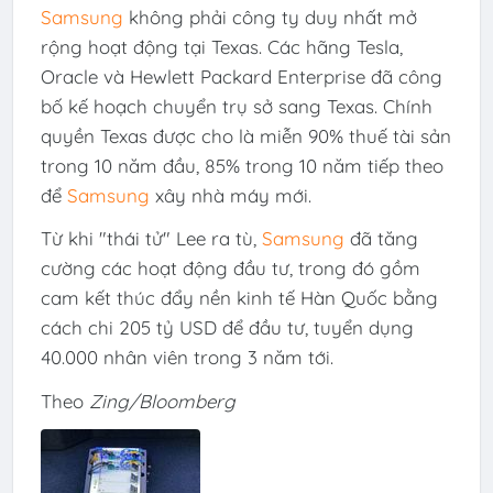
Samsung
không phải công ty duy nhất mở
rộng hoạt động tại Texas. Các hãng Tesla,
Oracle và Hewlett Packard Enterprise đã công
bố kế hoạch chuyển trụ sở sang Texas. Chính
quyền Texas được cho là miễn 90% thuế tài sản
trong 10 năm đầu, 85% trong 10 năm tiếp theo
để
Samsung
xây nhà máy mới.
Từ khi "thái tử" Lee ra tù,
Samsung
đã tăng
cường các hoạt động đầu tư, trong đó gồm
cam kết thúc đẩy nền kinh tế Hàn Quốc bằng
cách chi
205 tỷ USD
để đầu tư, tuyển dụng
40.000 nhân viên trong 3 năm tới.
Theo
Zing/Bloomberg