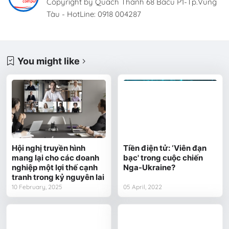
Copyright by Quach Thanh 68 Bacu P1-Tp.Vũng
Tàu - HotLine: 0918 004287
You might like
Hội nghị truyền hình
Tiền điện tử: ‘Viên đạn
mang lại cho các doanh
bạc' trong cuộc chiến
nghiệp một lợi thế cạnh
Nga-Ukraine?
tranh trong kỷ nguyên lai
10 February, 2025
05 April, 2022