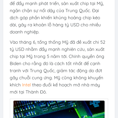
để đẩy mạnh phát triển, sản xuất chip tại Mỹ,
ngăn chặn sự nổi dậy của Trung Quốc. Đại
dịch góp phần khiến khủng hoảng chip kéo
dài, gây ra khoản lỗ hàng tỷ USD cho nhiều
doanh nghiệp.
Vào tháng 6, tổng thống Mỹ đã đề xuất chi
52
tỷ USD
nhằm đẩy mạnh nghiên cứu, sản xuất
chip tại Mỹ trong 5 năm tới. Chính quyền ông
Biden cho rằng đó là cách tốt nhất để cạnh
tranh với Trung Quốc, giảm tác động do đứt
gãy chuỗi cung ứng. Mỹ cũng không khuyến
khích
Intel
theo đuổi kế hoạch mở nhà máy
mới tại Thành Đô.