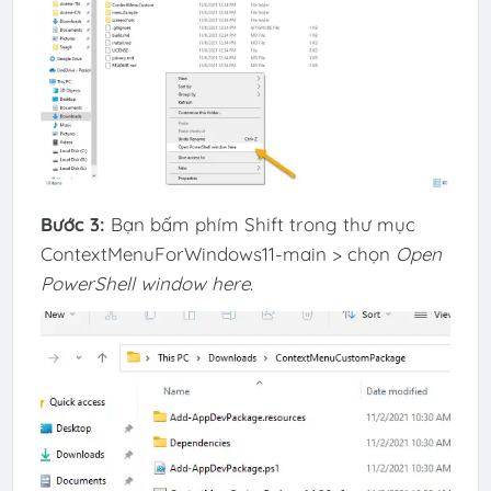
Bước 3:
Bạn bấm phím Shift trong thư mục
ContextMenuForWindows11-main > chọn
Open
PowerShell window here
.