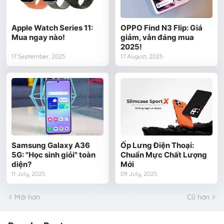
Apple Watch Series 11:
OPPO Find N3 Flip: Giá
Mua ngay nào!
giảm, vẫn đáng mua
2025!
17 September, 2025
17 August, 2025
Samsung Galaxy A36
Ốp Lưng Điện Thoại:
5G: "Học sinh giỏi" toàn
Chuẩn Mực Chất Lượng
diện?
Mới
11 July, 2025
09 July, 2025
Mới hơn
Cũ hơn