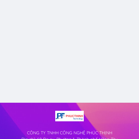
CÔNG TY TNHH CÔNG NGHỆ PHÚC THỊNH