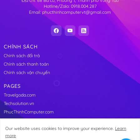
Địa chỉ: 68 Ba cu, Phường 1, Thành phố Vũng Tàu
Hotline/Zalo: 0918.004.287
Email: phucthinhcomputervt@gmail.com
CHÍNH SÁCH
Chính sách đổi trả
Chính sách thanh toán
Chính sách vận chuyển
PAGES
Travelgoda.com
Techsolution.vn
PhucThinhComputer.com
Our website uses cookies to improve your experience.
Learn
more