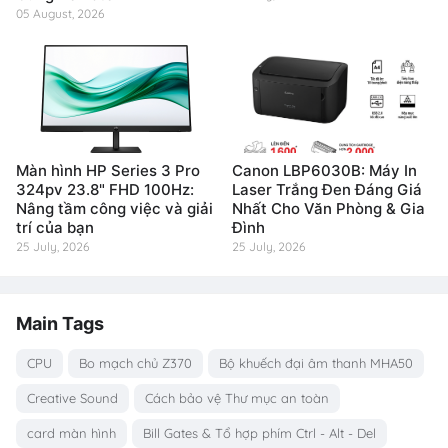
05 August, 2026
Màn hình HP Series 3 Pro
Canon LBP6030B: Máy In
324pv 23.8" FHD 100Hz:
Laser Trắng Đen Đáng Giá
Nâng tầm công việc và giải
Nhất Cho Văn Phòng & Gia
trí của bạn
Đình
25 July, 2026
25 July, 2026
Main Tags
CPU
Bo mạch chủ Z370
Bộ khuếch đại âm thanh MHA50
Creative Sound
Cách bảo vệ Thư mục an toàn
card màn hình
Bill Gates & Tổ hợp phím Ctrl - Alt - Del