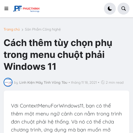
Trang chủ
Sản Phẩm Công Nghệ
Cách thêm tùy chọn phụ
trong menu chuột phải
Windows 11
by
Linh Kiện Máy Tính Vũng Tàu
•
tháng 11 18, 2021
•
2 min read
Với ContextMenuForWindows11, bạn có thể
thêm một menu ngữ cảnh con nằm trong trình
đơn chuột phải hệ thống. Và nó có thể chứa
chương trình, ứng dụng mà bạn muốn mở