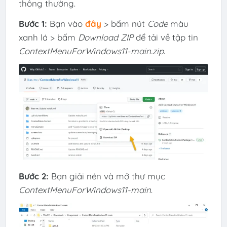
thông thường.
Bước 1:
Bạn vào
đây
> bấm nút
Code
màu
xanh lá > bấm
Download ZIP
để tải về tập tin
ContextMenuForWindows11-main.zip
.
Bước 2:
Bạn giải nén và mở thư mục
ContextMenuForWindows11-main
.