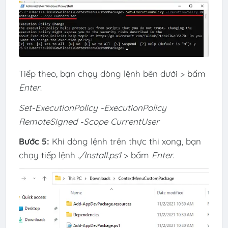
Tiếp theo, bạn chạy dòng lệnh bên dưới > bấm
Enter
.
Set-ExecutionPolicy -ExecutionPolicy
RemoteSigned -Scope CurrentUser
Bước 5:
Khi dòng lệnh trên thực thi xong, bạn
chạy tiếp lệnh
./Install.ps1
> bấm
Enter
.