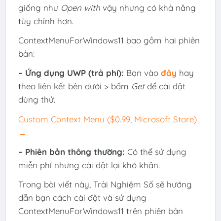
giống như
Open with
vậy nhưng có khả năng
tùy chỉnh hơn.
ContextMenuForWindows11 bao gồm hai phiên
bản:
– Ứng dụng UWP (trả phí):
Bạn vào
đây
hay
theo liên kết bên dưới > bấm
Get
để cài đặt
dùng thử.
Custom Context Menu ($0.99, Microsoft Store)
→
– Phiên bản thông thường:
Có thể sử dụng
miễn phí nhưng cài đặt lại khó khăn.
Trong bài viết này, Trải Nghiệm Số sẽ hướng
dẫn bạn cách cài đặt và sử dụng
ContextMenuForWindows11 trên phiên bản