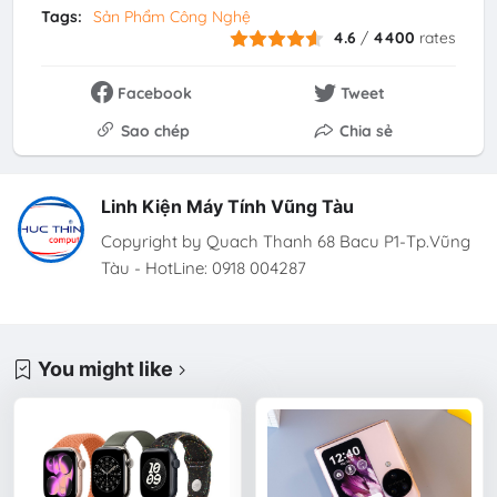
Tags:
Sản Phẩm Công Nghệ
4.6
/
4400
rates
Facebook
Tweet
Sao chép
Chia sẻ
Linh Kiện Máy Tính Vũng Tàu
Copyright by Quach Thanh 68 Bacu P1-Tp.Vũng
Tàu - HotLine: 0918 004287
You might like