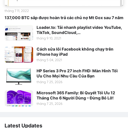
tháng 7 11, 2022
137,000 BTC sắp được hoàn trả các chủ nợ Mt Gox sau 7 năm
Loader.to: Tải nhanh playlist video YouTube,
TikTok, SoundCloud,…
tháng 9 10, 2021
Cách sửa lỗi Facebook không chạy trên
iPhone hay iPad
tháng 5 04, 2021
HP Series 3 Pro 27 inch FHD: Màn Hình Tối
Ưu Cho Mọi Nhu Cầu Của Bạn
tháng 7 25, 2026
Microsoft 365 Family: Bí Quyết Tối Ưu 12
Tháng Cho 6 Người Dùng – Đừng Bỏ Lỡ!
tháng 7 25, 2026
Latest Updates