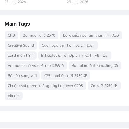
25 July, 2026
25 July, 2026
Main Tags
CPU
Bo mạch chủ Z370
Bộ khuếch đại âm thanh MHA50
Creative Sound
Cách bảo vệ Thư mục an toàn
card màn hình
Bill Gates & Tổ hợp phím Ctrl - Alt - Del
Bo mạch chủ Asus Prime X399-A
Bàn phím Anti Ghosting X5
Bộ tiếp sóng wifi
CPU Intel Core i9 7980XE
Chuột chơi game không dây Logitech G703
Core i9-8950HK
bitcoin