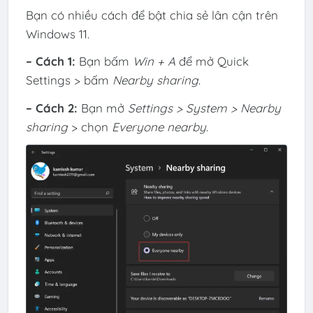
Bạn có nhiều cách để bật chia sẻ lân cận trên
Windows 11.
– Cách 1:
Bạn bấm
Win + A
để mở Quick
Settings > bấm
Nearby sharing
.
– Cách 2:
Bạn mở
Settings > System > Nearby
sharing
> chọn
Everyone nearby
.