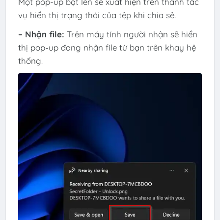
Một pop-up bật lên sẽ xuất hiện trên thanh tác
vụ hiển thị trạng thái của tệp khi chia sẻ.
– Nhận file:
Trên máy tính người nhận sẽ hiển
thị pop-up đang nhận file từ bạn trên khay hệ
thống.