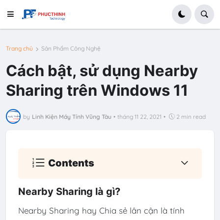
Trang chủ
Sản Phẩm Công Nghệ
Cách bật, sử dụng Nearby
Sharing trên Windows 11
by
Linh Kiện Máy Tính Vũng Tàu
•
tháng 11 22, 2021
•
2 min read
Contents
Nearby Sharing là gì?
Nearby Sharing hay Chia sẻ lân cận là tính