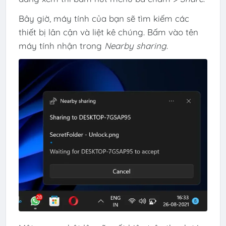
Bây giờ, máy tính của bạn sẽ tìm kiếm các
thiết bị lân cận và liệt kê chúng. Bấm vào tên
máy tính nhận trong
Nearby sharing
.