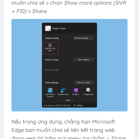
muốn chia sẻ > chọn
Show more options (Shift
+ F10) > Share
.
Nếu trong ứng dụng, chẳng hạn Microsoft
Edge bạn muốn chia sẻ liên kết trang web
đang xem thì bấm nút menu ba chấm >
Share
.