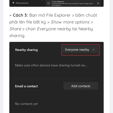
– Cách 3:
Bạn mở File Explorer > bấm chuột
phải lên file bất kỳ >
Show more options >
Share
> chọn
Everyone nearby
tại Nearby
sharing.