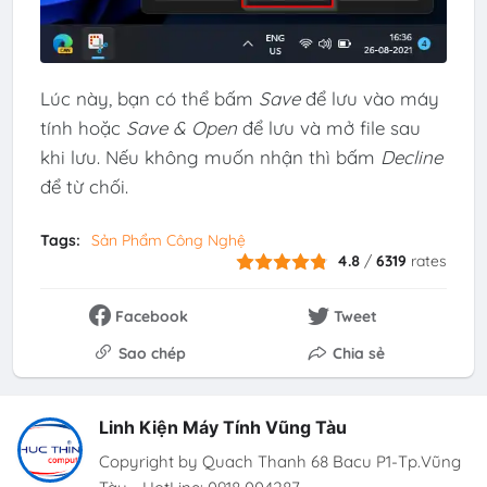
Lúc này, bạn có thể bấm
Save
để lưu vào máy
tính hoặc
Save & Open
để lưu và mở file sau
khi lưu. Nếu không muốn nhận thì bấm
Decline
để từ chối.
Tags:
Sản Phẩm Công Nghệ
4.8
/
6319
rates
Facebook
Tweet
Sao chép
Chia sẻ
Linh Kiện Máy Tính Vũng Tàu
Copyright by Quach Thanh 68 Bacu P1-Tp.Vũng