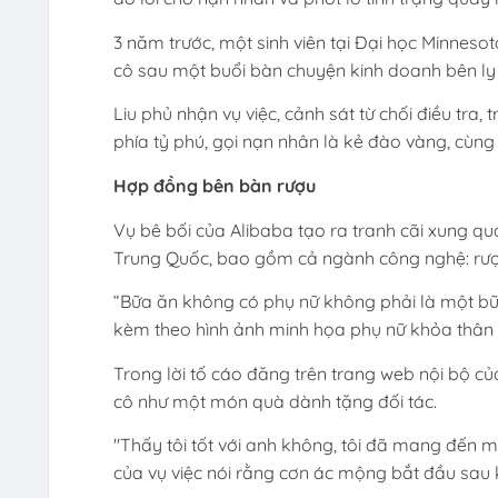
3 năm trước, một sinh viên tại Đại học Minneso
cô sau một buổi bàn chuyện kinh doanh bên ly
Liu phủ nhận vụ việc, cảnh sát từ chối điều tra
phía tỷ phú, gọi nạn nhân là kẻ đào vàng, cùng
Hợp đồng bên bàn rượu
Vụ bê bối của Alibaba tạo ra tranh cãi xung qua
Trung Quốc, bao gồm cả ngành công nghệ: rượ
“Bữa ăn không có phụ nữ không phải là một bữa 
kèm theo hình ảnh minh họa phụ nữ khỏa thân 
Trong lời tố cáo đăng trên trang web nội bộ củ
cô như một món quà dành tặng đối tác.
"Thấy tôi tốt với anh không, tôi đã mang đến m
của vụ việc nói rằng cơn ác mộng bắt đầu sau k