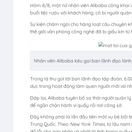
Hôm 8/8, một nữ nhân viên Alibaba công khai vụ
buổi tiệc rượu với khách hàng, cô bị người quản
Sự kiện châm ngòi cho hàng loạt câu chuyện khá
thế giới văn phòng công nghệ đã bị giấu kín từ 
Nhân viên Alibaba kêu gọi ban lãnh đạo lành
Trong lá thư gửi tới ban lãnh đạo tập đoàn, 6.0
dục trong hoạt động làm quen người mới và nh
Đáp lại, Alibaba tuyên bố sa thải người quản lý
để ngăn chặn hành vi quấy rối nơi công sở.
Đây không phải là lần đầu tiên một vụ bê bối 
Trung Quốc. Theo
New York Times
, từ lâu nam
đổ lỗi cho nạn nhân và phớt lờ tình trạng quấy r