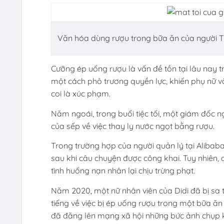
Văn hóa dùng rượu trong bữa ăn của người T
Cưỡng ép uống rượu là vấn đề tồn tại lâu nay
một cách phô trương quyền lực, khiến phụ nữ và 
coi là xúc phạm.
Năm ngoái, trong buổi tiệc tối, một giám đốc n
của sếp về việc thay ly nước ngọt bằng rượu.
Trong trường hợp của người quản lý tại Alibaba
sau khi câu chuyện được công khai. Tuy nhiên, 
tình huống nạn nhân lại chịu trừng phạt.
Năm 2020, một nữ nhân viên của Didi đã bị sa t
tiếng về việc bị ép uống rượu trong một bữa ăn 
đã đăng lên mạng xã hội những bức ảnh chụp k