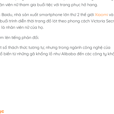
hân viên nữ tham gia buổi tiệc với trang phục hở hang.
m Baidu, nhà sản xuất smartphone lớn thứ 2 thế giới
Xiaomi
và
ổi trình diễn thời trang đồ lót theo phong cách Victoria Sec
 là nhân viên nữ của họ.
m lên tiếng phản đối.
t số thách thức tương tự, nhưng trong ngành công nghệ của
ổ biến từ những gã khổng lồ như Alibaba đến các công ty khở
ục