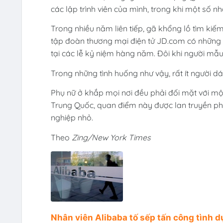
các lập trình viên của mình, trong khi một số n
Trong nhiều năm liên tiếp, gã khổng lồ tìm kiế
tập đoàn thương mại điện tử JD.com có những bu
tại các lễ kỷ niệm hàng năm. Đôi khi người mẫu
Trong những tình huống như vậy, rất ít người dá
Phụ nữ ở khắp mọi nơi đều phải đối mặt với mộ
Trung Quốc, quan điểm này được lan truyền ph
nghiệp nhỏ.
Theo
Zing/New York Times
Nhân viên Alibaba tố sếp tấn công tình d