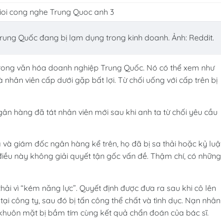
rung Quốc đang bị lạm dụng trong kinh doanh. Ảnh: Reddit.
 trong văn hóa doanh nghiệp Trung Quốc. Nó có thể xem như
nhân viên cấp dưới gặp bất lợi. Từ chối uống với cấp trên bị
gân hàng đã tát nhân viên mới sau khi anh ta từ chối yêu cầu
 và giám đốc ngân hàng kể trên, họ đã bị sa thải hoặc kỷ luậ
điều này không giải quyết tận gốc vấn đề. Thậm chí, có những
hải vì “kém năng lực”. Quyết định được đưa ra sau khi cô lên
tại công ty, sau đó bị tấn công thể chất và tình dục. Nạn nhân
huôn mặt bị bầm tím cùng kết quả chẩn đoán của bác sĩ.