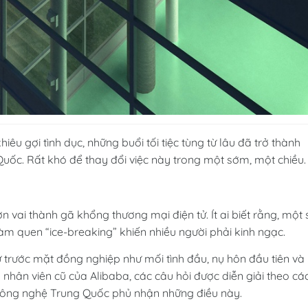
khiêu gợi tình dục, những buổi tối tiệc tùng từ lâu đã trở thành
ốc. Rất khó để thay đổi việc này trong một sớm, một chiều.
 vai thành gã khổng thương mại điện tử. Ít ai biết rằng, một 
m quen “ice-breaking” khiến nhiều người phải kinh ngạc.
 tư trước mặt đồng nghiệp như mối tình đầu, nụ hôn đầu tiên và
nhân viên cũ của Alibaba, các câu hỏi được diễn giải theo cá
ồ công nghệ Trung Quốc phủ nhận những điều này.