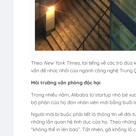
Theo
New York Times
, tai tiếng về các trò đùa 
vấn đề nhức nhối của ngành công nghệ Trung Qu
Môi trường văn phòng độc hại
Trong nhiều năm, Alibaba từ startup nhỏ bé vươn
bộ phận của họ đón nhân viên mới bằng buổi là
Người mới bị buộc phải tiết lộ thông tin về đời
những lần quan hệ tình dục của họ. Theo những 
“không thể in lên báo”. Tất nhiên, gã khổng l