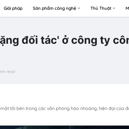
Giải pháp
Sản phẩm công nghệ
Thủ Thuật
M
tặng đối tác' ở công ty cô
min read
 mặt tối bên trong các văn phòng hào nhoáng, hiện đại của đ