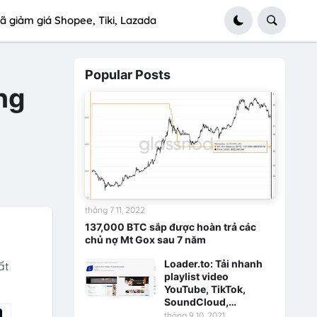
ã giảm giá Shopee, Tiki, Lazada
Popular Posts
ng
tháng 7 11, 2022
137,000 BTC sắp được hoàn trả các
chủ nợ Mt Gox sau 7 năm
Loader.to: Tải nhanh
ất
playlist video
YouTube, TikTok,
SoundCloud,…
tháng 9 10, 2021