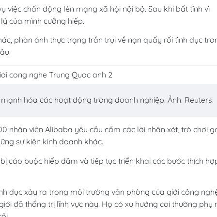
 việc chấn động lên mạng xã hội nội bộ. Sau khi bất tỉnh vì
 lý của mình cưỡng hiếp.
c, phản ánh thực trạng trần trụi về nạn quấy rối tình dục tro
lâu.
 mạnh hóa các hoạt động trong doanh nghiệp. Ảnh: Reuters.
00 nhân viên Alibaba yêu cầu cấm các lời nhận xét, trò chơi g
ững sự kiện kinh doanh khác.
 bị cáo buộc hiếp dâm và tiếp tục triển khai các bước thích hợ
tình dục xảy ra trong môi trường văn phòng của giới công ngh
 giới đã thống trị lĩnh vực này. Họ có xu hướng coi thường phụ 
ối.