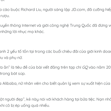
ta cáo buộc Richard Liu, người sáng lập JD.com, đã cưỡng hi
 rượu.
, truyền thông Internet và giới công nghệ Trung Quốc đã đứng v
 những lời nhục mạ khác.
nh 2 yếu tố tồn tại trong các buổi chiêu đãi của giới kinh do
u và phụ nữ.
ăn” là tiêu đề của bài viết đăng trên tạp chí
GQ
vào năm 201
trong bát súp.
a Alibaba, nữ nhân viên cho biết quản lý xem sự xuất hiện của
ột người đẹp”, kẻ này nói với khách hàng tại bữa tiệc. Nạn nh
hi cô bị ép uống quá nhiều.