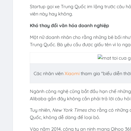
Startup gọi xe Trung Quốc im lặng trước câu h
viên này hay không.
Khó thay đổi văn hóa doanh nghiệp
Một nữ doanh nhân cho rằng những bê bối như v
Trung Quốc. Bà yêu cầu được giấu tên vì lo ngạ
Các nhân viên
Xiaomi
tham gia "biểu diễn thờ
Ngành công nghệ cũng bắt đầu hạn chế những h
Alibaba gần đây không cần phải trả lời câu hỏi
Tuy nhiên,
New York Times
cho rằng có những 
Quốc, không dễ dàng để loại bỏ.
Vào năm 2014, công ty an ninh mạng Qihoo 3