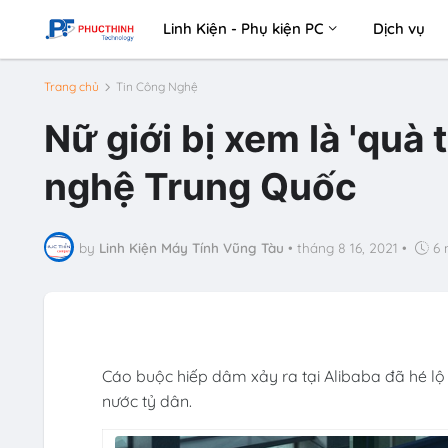
Linh Kiện - Phụ kiện PC
Dịch vụ
Trang chủ
Tin Công Nghệ
Nữ giới bị xem là 'quà 
nghệ Trung Quốc
by
Linh Kiện Máy Tính Vũng Tàu
•
tháng 8 16, 2021
•
6 
Cáo buộc hiếp dâm xảy ra tại Alibaba đã hé lộ
nước tỷ dân.