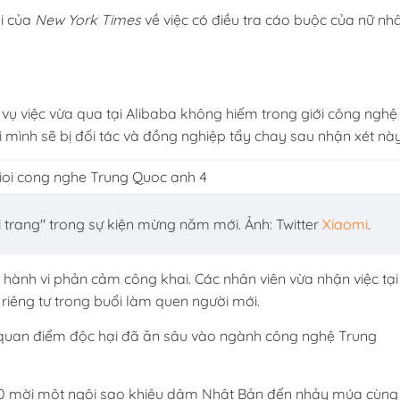
ỏi của
New York Times
về việc có điều tra cáo buộc của nữ nh
ụ việc vừa qua tại Alibaba không hiếm trong giới công nghệ
i mình sẽ bị đối tác và đồng nghiệp tẩy chay sau nhận xét này
i trang" trong sự kiện mừng năm mới. Ảnh: Twitter
Xiaomi
.
ành vi phản cảm công khai. Các nhân viên vừa nhận việc tại
 riêng tư trong buổi làm quen người mới.
quan điểm độc hại đã ăn sâu vào ngành công nghệ Trung
60 mời một ngôi sao khiêu dâm Nhật Bản đến nhảy múa cùng