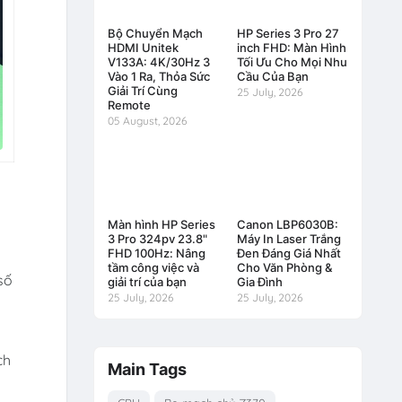
Bộ Chuyển Mạch
HP Series 3 Pro 27
HDMI Unitek
inch FHD: Màn Hình
V133A: 4K/30Hz 3
Tối Ưu Cho Mọi Nhu
Vào 1 Ra, Thỏa Sức
Cầu Của Bạn
Giải Trí Cùng
25 July, 2026
Remote
05 August, 2026
Màn hình HP Series
Canon LBP6030B:
3 Pro 324pv 23.8"
Máy In Laser Trắng
FHD 100Hz: Nâng
Đen Đáng Giá Nhất
tầm công việc và
Cho Văn Phòng &
số
giải trí của bạn
Gia Đình
25 July, 2026
25 July, 2026
ch
Main Tags