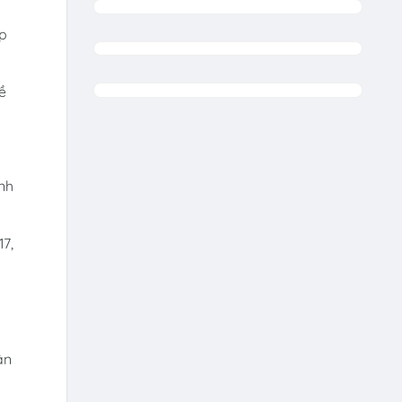
ếp
ề
anh
7,
ân