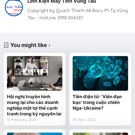
Linh Kiện Máy Tính Vũng Tàu
Copyright by Quach Thanh 68 Bacu P1-Tp.Vũng
Tàu - HotLine: 0918 004287
You might like
Hội nghị truyền hình
Tiền điện tử: ‘Viên đạn
mang lại cho các doanh
bạc' trong cuộc chiến
nghiệp một lợi thế cạnh
Nga-Ukraine?
tranh trong kỷ nguyên lai
10 February, 2025
05 April, 2022