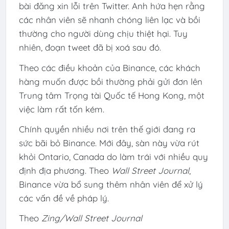
bài đăng xin lỗi trên Twitter. Anh hứa hẹn rằng
các nhân viên sẽ nhanh chóng liên lạc và bồi
thường cho người dùng chịu thiệt hại. Tuy
nhiên, đoạn tweet đã bị xoá sau đó.
Theo các điều khoản của Binance, các khách
hàng muốn được bồi thường phải gửi đơn lên
Trung tâm Trọng tài Quốc tế Hong Kong, một
việc làm rất tốn kém.
Chính quyền nhiều nơi trên thế giới đang ra
sức bãi bỏ Binance. Mới đây, sàn này vừa rút
khỏi Ontario, Canada do làm trái với nhiều quy
định địa phương. Theo
Wall Street Journal
,
Binance vừa bổ sung thêm nhân viên để xử lý
các vấn đề về pháp lý.
Theo
Zing/Wall Street Journal