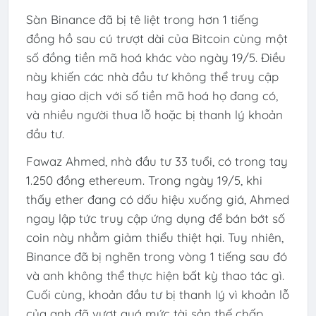
Sàn Binance đã bị tê liệt trong hơn 1 tiếng
đồng hồ sau cú trượt dài của Bitcoin cùng một
số đồng tiền mã hoá khác vào ngày 19/5. Điều
này khiến các nhà đầu tư không thể truy cập
hay giao dịch với số tiền mã hoá họ đang có,
và nhiều người thua lỗ hoặc bị thanh lý khoản
đầu tư.
Fawaz Ahmed, nhà đầu tư 33 tuổi, có trong tay
1.250 đồng ethereum. Trong ngày 19/5, khi
thấy ether đang có dấu hiệu xuống giá, Ahmed
ngay lập tức truy cập ứng dụng để bán bớt số
coin này nhằm giảm thiểu thiệt hại. Tuy nhiên,
Binance đã bị nghẽn trong vòng 1 tiếng sau đó
và anh không thể thực hiện bất kỳ thao tác gì.
Cuối cùng, khoản đầu tư bị thanh lý vì khoản lỗ
của anh đã vượt quá mức tài sản thế chấp.