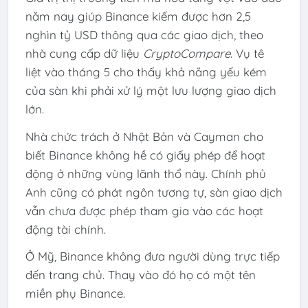
năm nay giúp Binance kiếm được hơn
2,5
nghìn tỷ USD
thông qua các giao dịch, theo
nhà cung cấp dữ liệu
CryptoCompare
. Vụ tê
liệt vào tháng 5 cho thấy khả năng yếu kém
của sàn khi phải xử lý một lưu lượng giao dịch
lớn.
Nhà chức trách ở Nhật Bản và Cayman cho
biết Binance không hề có giấy phép để hoạt
động ở những vùng lãnh thổ này. Chính phủ
Anh cũng có phát ngôn tương tự, sàn giao dịch
vẫn chưa được phép tham gia vào các hoạt
động tài chính.
Ở Mỹ, Binance không đưa người dùng trực tiếp
đến trang chủ. Thay vào đó họ có một tên
miền phụ Binance.