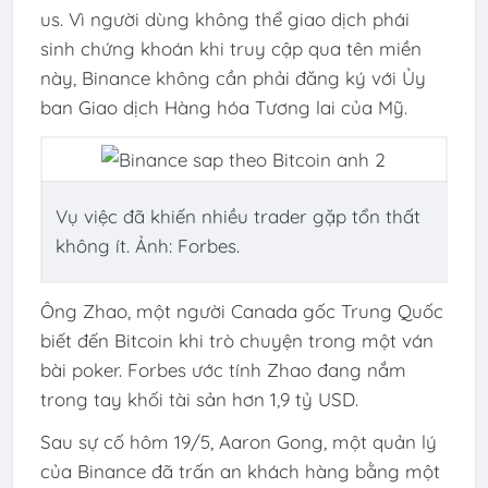
us. Vì người dùng không thể giao dịch phái
sinh chứng khoán khi truy cập qua tên miền
này, Binance không cần phải đăng ký với Ủy
ban Giao dịch Hàng hóa Tương lai của Mỹ.
Vụ việc đã khiến nhiều trader gặp tổn thất
không ít. Ảnh: Forbes.
Ông Zhao, một người Canada gốc Trung Quốc
biết đến Bitcoin khi trò chuyện trong một ván
bài poker. Forbes ước tính Zhao đang nắm
trong tay khối tài sản hơn
1,9 tỷ USD
.
Sau sự cố hôm 19/5, Aaron Gong, một quản lý
của Binance đã trấn an khách hàng bằng một