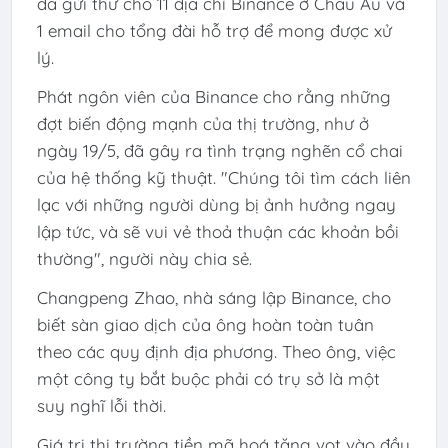
đã gửi thư cho 11 địa chỉ Binance ở Châu Âu và
1 email cho tổng đài hỗ trợ để mong được xử
lý.
Phát ngôn viên của Binance cho rằng những
đợt biến động mạnh của thị trường, như ở
ngày 19/5, đã gây ra tình trạng nghẽn cổ chai
của hệ thống kỹ thuật. "Chúng tôi tìm cách liên
lạc với những người dùng bị ảnh hưởng ngay
lập tức, và sẽ vui vẻ thoả thuận các khoản bồi
thường", người này chia sẻ.
Changpeng Zhao, nhà sáng lập Binance, cho
biết sàn giao dịch của ông hoàn toàn tuân
theo các quy định địa phương. Theo ông, việc
một công ty bắt buộc phải có trụ sở là một
suy nghĩ lỗi thời.
Giá trị thị trường tiền mã hoá tăng vọt vào đầu