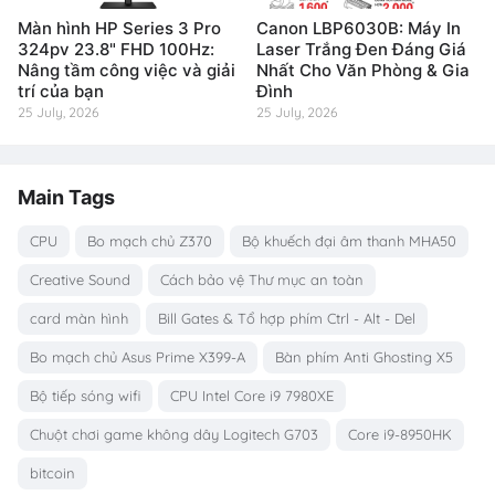
Màn hình HP Series 3 Pro
Canon LBP6030B: Máy In
324pv 23.8" FHD 100Hz:
Laser Trắng Đen Đáng Giá
Nâng tầm công việc và giải
Nhất Cho Văn Phòng & Gia
trí của bạn
Đình
25 July, 2026
25 July, 2026
Main Tags
CPU
Bo mạch chủ Z370
Bộ khuếch đại âm thanh MHA50
Creative Sound
Cách bảo vệ Thư mục an toàn
card màn hình
Bill Gates & Tổ hợp phím Ctrl - Alt - Del
Bo mạch chủ Asus Prime X399-A
Bàn phím Anti Ghosting X5
Bộ tiếp sóng wifi
CPU Intel Core i9 7980XE
Chuột chơi game không dây Logitech G703
Core i9-8950HK
bitcoin