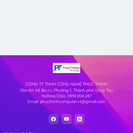
CÔNG TY TNHH CÔNG NGHỆ PHÚC THỊNH
Địa chỉ: 68 Ba cu, Phường 1, Thành phố Vũng Tàu
Hotline/Zalo: 0918.004.287
Email: phucthinhcomputervt@gmail.com