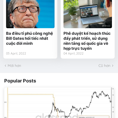
Ba điều tỉ phú công nghệ
Phê duyệt kế hoạch thúc
Bill Gates hối tiếc nhất
đẩy phát triển, sử dụng
cuộc đời mình
nền tảng số quốc gia về
họp trực tuyến
05 April, 2022
04 April, 2022
Mới hơn
Cũ hơn
Popular Posts