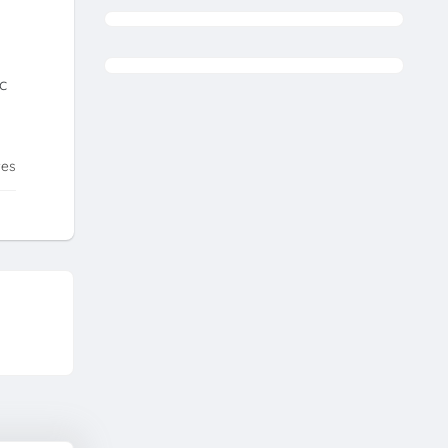
c
tes