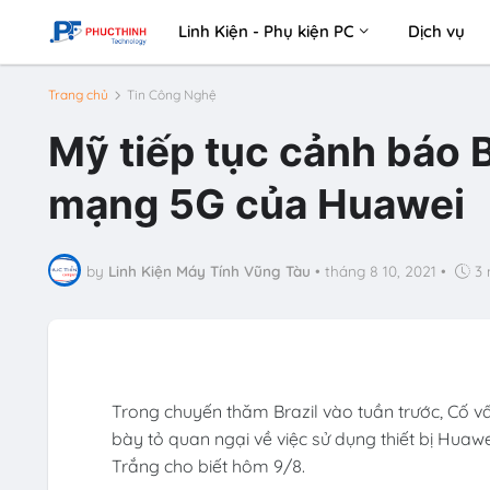
Linh Kiện - Phụ kiện PC
Dịch vụ
Trang chủ
Tin Công Nghệ
Mỹ tiếp tục cảnh báo B
mạng 5G của Huawei
by
Linh Kiện Máy Tính Vũng Tàu
•
tháng 8 10, 2021
•
3 
Trong chuyến thăm Brazil vào tuần trước, Cố v
bày tỏ quan ngại về việc sử dụng thiết bị Hua
Trắng cho biết hôm 9/8.