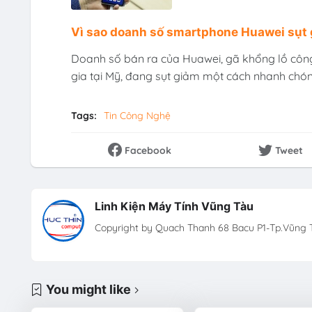
Vì sao doanh số smartphone Huawei sụt
Doanh số bán ra của Huawei, gã khổng lồ công
gia tại Mỹ, đang sụt giảm một cách nhanh chón
Tags:
Tin Công Nghệ
Facebook
Tweet
Linh Kiện Máy Tính Vũng Tàu
Copyright by Quach Thanh 68 Bacu P1-Tp.Vũng T
You might like