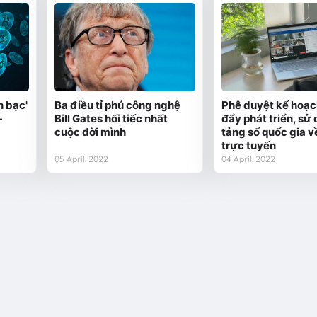
n bạc'
Ba điều tỉ phú công nghệ
Phê duyệt kế hoạc
-
Bill Gates hối tiếc nhất
đẩy phát triển, sử
cuộc đời mình
tảng số quốc gia v
trực tuyến
05 April, 2022
04 April, 2022