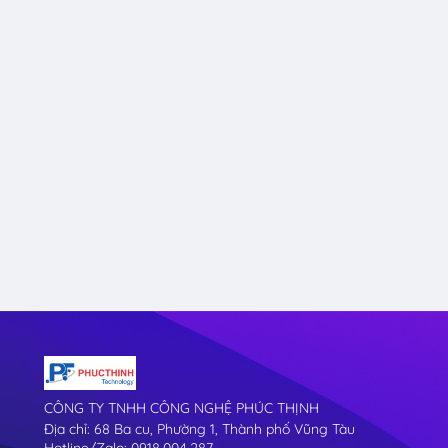
CÔNG TY TNHH CÔNG NGHỆ PHÚC THỊNH
Địa chỉ: 68 Ba cu, Phường 1, Thành phố Vũng Tàu
Hotline/Zalo: 0918.004.287