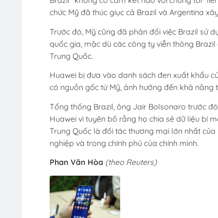
Brazil “không có cam kết nào với chúng tôi” li
chức Mỹ đã thúc giục cả Brazil và Argentina xâ
Trước đó, Mỹ cũng đã phản đối việc Brazil sử dụ
quốc gia, mặc dù các công ty viễn thông Brazi
Trung Quốc.
Huawei bị đưa vào danh sách đen xuất khẩu c
có nguồn gốc từ Mỹ, ảnh hưởng đến khả năng thi
Tổng thống Brazil, ông Jair Bolsonaro trước 
Huawei vì tuyên bố rằng họ chia sẻ dữ liệu bí 
Trung Quốc là đối tác thương mại lớn nhất của
nghiệp và trong chính phủ của chính mình.
Phan Văn Hòa
(theo Reuters)