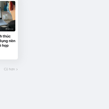
h thúc
 dụng nền
ề họp
Cũ hơn