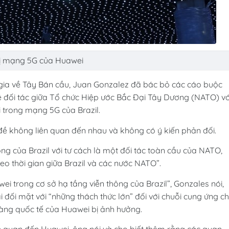
 bị mạng 5G của Huawei
gia về Tây Bán cầu, Juan Gonzalez đã bác bỏ các cáo buộc
ệ đối tác giữa Tổ chức Hiệp ước Bắc Đại Tây Dương (NATO) vớ
ei trong mạng 5G của Brazil.
ề không liên quan đến nhau và không có ý kiến phản đối.
g của Brazil với tư cách là một đối tác toàn cầu của NATO,
o thời gian giữa Brazil và các nước NATO”.
wei trong cơ sở hạ tầng viễn thông của Brazil”, Gonzales nói,
đối mặt với “những thách thức lớn” đối với chuỗi cung ứng ch
hàng quốc tế của Huawei bị ảnh hưởng.