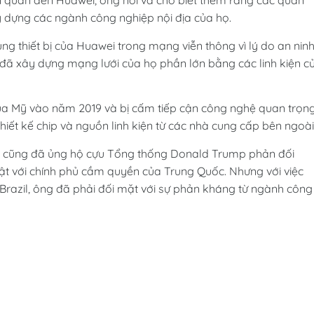
ên quan đến Huawei, ông nói và cho biết thêm rằng các quan
y dựng các ngành công nghiệp nội địa của họ.
ng thiết bị của Huawei trong mạng viễn thông vì lý do an nin
l đã xây dựng mạng lưới của họ phần lớn bằng các linh kiện c
ủa Mỹ vào năm 2019 và bị cấm tiếp cận công nghệ quan trọn
ết kế chip và nguồn linh kiện từ các nhà cung cấp bên ngoài
đó cũng đã ủng hộ cựu Tổng thống Donald Trump phản đối
mật với chính phủ cầm quyền của Trung Quốc. Nhưng với việc
 Brazil, ông đã phải đối mặt với sự phản kháng từ ngành công