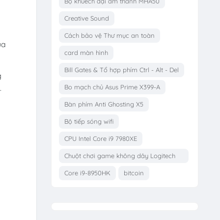
Bộ khuếch đại âm thanh MHA50
Creative Sound
h
Cách bảo vệ Thư mục an toàn
ủa
card màn hình
Bill Gates & Tổ hợp phím Ctrl - Alt - Del
g
Bo mạch chủ Asus Prime X399-A
.
Bàn phím Anti Ghosting X5
Bộ tiếp sóng wifi
CPU Intel Core i9 7980XE
Chuột chơi game không dây Logitech
G703
Core i9-8950HK
bitcoin