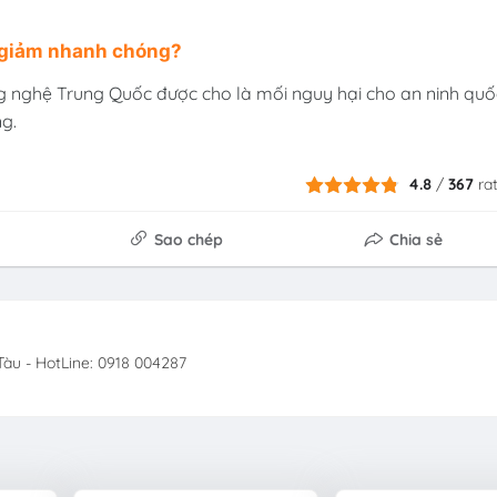
 giảm nhanh chóng?
 nghệ Trung Quốc được cho là mối nguy hại cho an ninh quố
g.
4.8
/
367
ra
Sao chép
Chia sẻ
àu - HotLine: 0918 004287