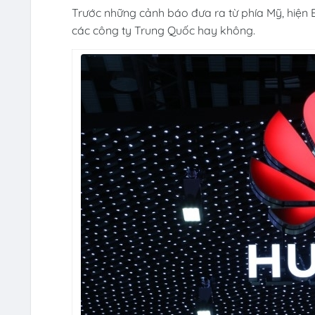
Trước những cảnh báo đưa ra từ phía Mỹ, hiện Br
các công ty Trung Quốc hay không.