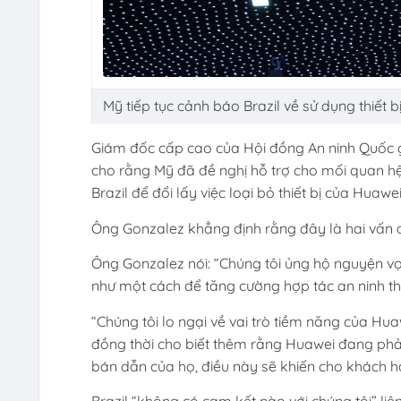
Mỹ tiếp tục cảnh báo Brazil về sử dụng thiết
Giám đốc cấp cao của Hội đồng An ninh Quốc 
cho rằng Mỹ đã đề nghị hỗ trợ cho mối quan h
Brazil để đổi lấy việc loại bỏ thiết bị của Huaw
Ông Gonzalez khẳng định rằng đây là hai vấn đ
Ông Gonzalez nói: “Chúng tôi ủng hộ nguyện vọn
như một cách để tăng cường hợp tác an ninh the
“Chúng tôi lo ngại về vai trò tiềm năng của Hua
đồng thời cho biết thêm rằng Huawei đang phải 
bán dẫn của họ, điều này sẽ khiến cho khách 