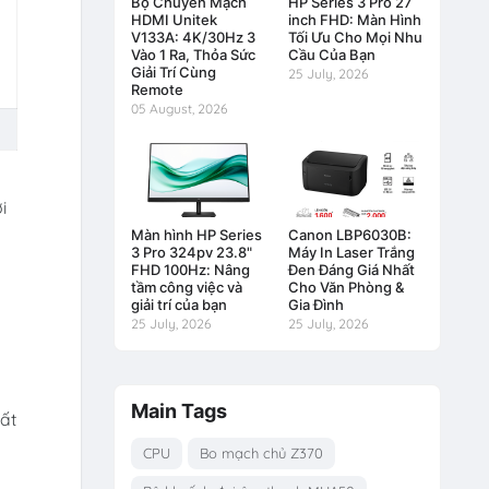
Bộ Chuyển Mạch
HP Series 3 Pro 27
HDMI Unitek
inch FHD: Màn Hình
V133A: 4K/30Hz 3
Tối Ưu Cho Mọi Nhu
Vào 1 Ra, Thỏa Sức
Cầu Của Bạn
Giải Trí Cùng
25 July, 2026
Remote
05 August, 2026
i
Màn hình HP Series
Canon LBP6030B:
3 Pro 324pv 23.8"
Máy In Laser Trắng
FHD 100Hz: Nâng
Đen Đáng Giá Nhất
tầm công việc và
Cho Văn Phòng &
giải trí của bạn
Gia Đình
25 July, 2026
25 July, 2026
Main Tags
ất
CPU
Bo mạch chủ Z370