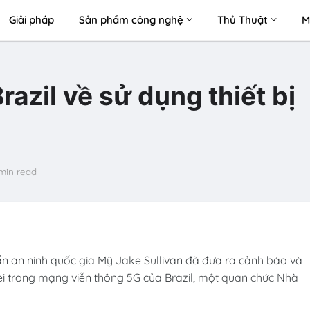
Giải pháp
Sản phẩm công nghệ
Thủ Thuật
M
razil về sử dụng thiết bị
min read
ấn an ninh quốc gia Mỹ Jake Sullivan đã đưa ra cảnh báo và
wei trong mạng viễn thông 5G của Brazil, một quan chức Nhà