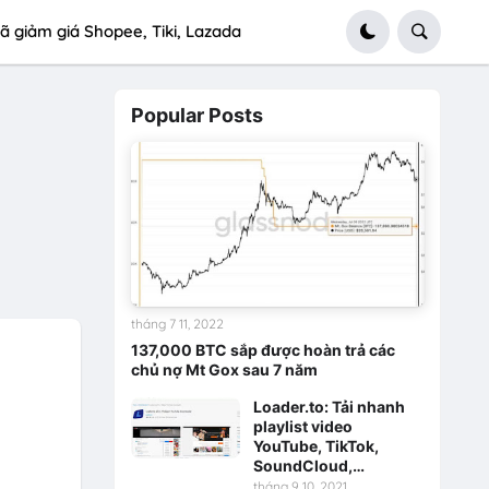
ã giảm giá Shopee, Tiki, Lazada
Popular Posts
tháng 7 11, 2022
137,000 BTC sắp được hoàn trả các
chủ nợ Mt Gox sau 7 năm
Loader.to: Tải nhanh
playlist video
YouTube, TikTok,
SoundCloud,…
tháng 9 10, 2021