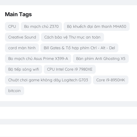
Main Tags
CPU
Bo mạch chủ Z370
Bộ khuếch đại âm thanh MHA50
Creative Sound
Cách bảo vệ Thư mục an toàn
card màn hình
Bill Gates & Tổ hợp phím Ctrl - Alt - Del
Bo mạch chủ Asus Prime X399-A
Bàn phím Anti Ghosting X5
Bộ tiếp sóng wifi
CPU Intel Core i9 7980XE
Chuột chơi game không dây Logitech G703
Core i9-8950HK
bitcoin