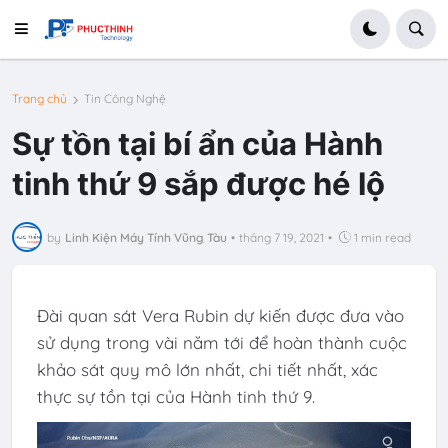
Trang chủ
Tin Công Nghệ
Sự tồn tại bí ẩn của Hành
tinh thứ 9 sắp được hé lộ
by
Linh Kiện Máy Tính Vũng Tàu
•
tháng 7 19, 2021
•
1 min read
Đài quan sát Vera Rubin dự kiến được đưa vào
sử dụng trong vài năm tới để hoàn thành cuộc
khảo sát quy mô lớn nhất, chi tiết nhất, xác
thực sự tồn tại của Hành tinh thứ 9.