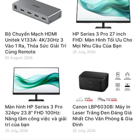
Bộ Chuyển Mạch HDMI
HP Series 3 Pro 27 inch
Unitek V133A: 4K/30Hz 3
FHD: Màn Hình Tối Ưu Cho
Vào 1 Ra, Thỏa Sức Giải Trí
Mọi Nhu Cầu Của Bạn
Cùng Remote
25 July, 2026
05 August, 2026
Màn hình HP Series 3 Pro
Canon LBP6030B: Máy In
324pv 23.8" FHD 100Hz:
Laser Trắng Đen Đáng Giá
Nâng tầm công việc và giải
Nhất Cho Văn Phòng & Gia
trí của bạn
Đình
25 July, 2026
25 July, 2026