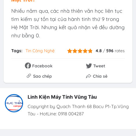
Nhiều năm qua, các nhà thiên văn học liên tục
tìm kiếm sự tồn tại của hành tinh thứ 9 trong
Hệ Mặt Trời. Nhưng kết quả nhận về đều dường
như bằng 0.
Tags:
Tin Công Nghệ
4.8
/
596
rates
Facebook
Tweet
Sao chép
Chia sẻ
Linh Kiện Máy Tính Vũng Tàu
Copyright by Quach Thanh 68 Bacu P1-Tp.Vũng
Tàu - HotLine: 0918 004287