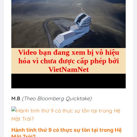
M.B
(Theo Bloomberg Quicktake)
Hành tinh thứ 9 có thực sự tồn tại trong Hệ
Mặt Trời?