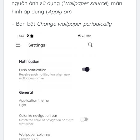
nguồn ảnh sử dụng (
Wallpaper source
), màn
hình áp dụng (
Apply on
).
– Bạn bật
Change wallpaper periodically
.