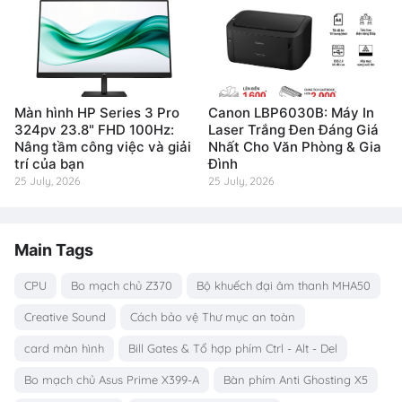
Màn hình HP Series 3 Pro
Canon LBP6030B: Máy In
324pv 23.8" FHD 100Hz:
Laser Trắng Đen Đáng Giá
Nâng tầm công việc và giải
Nhất Cho Văn Phòng & Gia
trí của bạn
Đình
25 July, 2026
25 July, 2026
Main Tags
CPU
Bo mạch chủ Z370
Bộ khuếch đại âm thanh MHA50
Creative Sound
Cách bảo vệ Thư mục an toàn
card màn hình
Bill Gates & Tổ hợp phím Ctrl - Alt - Del
Bo mạch chủ Asus Prime X399-A
Bàn phím Anti Ghosting X5