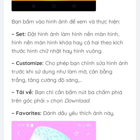
Bạn bấm vào hình ảnh để xem và thực hiện:
– Set:
Đặt hình ảnh làm hình nền màn hình,
hình nền màn hình khóa hay cả hai theo kích
thước hình chữ nhật hay hình vuông.
– Customize:
Cho phép bạn chỉnh sửa hình ảnh
trước khi sử dụng như làm mờ, cân bằng
trắng, tăng cường độ sáng,…
– Tải về:
Bạn chỉ cần bấm nút ba chấm phiá
trên góc phải > chọn
Download
.
– Favorites:
Đánh dấu yêu thích ảnh này.