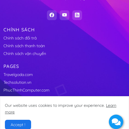
CHÍNH SÁCH
Chính sách đổi trả
Chính sách thanh toán
Chính sách vận chuyển
PAGES
Travelgoda.com
Techsolution.vn
PhucThinhComputer.com
Our website uses cookies to improve your experience.
Learn
more
@2011-2025 Linhkienmaytinhvungtau.com
Accept !
Home
About
Contact
Site Map