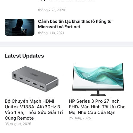
tháng 2 26, 2020
Cảnh báo tin tặc khai thác lỗ hổng từ
Microsoft và Fortinet
tháng 11 18, 2021
Latest Updates
Bộ Chuyển Mạch HDMI
HP Series 3 Pro 27 inch
Unitek V133A: 4K/30Hz 3
FHD: Màn Hình Tối Ưu Cho
Vào 1 Ra, Thỏa Sức Giải Trí
Mọi Nhu Cầu Của Bạn
Cùng Remote
25 July, 2026
05 August, 2026