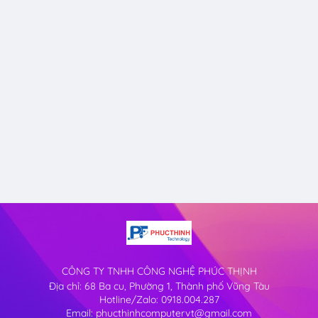
CÔNG TY TNHH CÔNG NGHỆ PHÚC THỊNH
Địa chỉ: 68 Ba cu, Phường 1, Thành phố Vũng Tàu
Hotline/Zalo: 0918.004.287
Email: phucthinhcomputervt@gmail.com