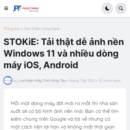
Trang chủ
Sản Phẩm Công Nghệ
STOKiE: Tải thật dễ ảnh nền
Windows 11 và nhiều dòng
máy iOS, Android
by
Linh Kiện Máy Tính Vũng Tàu
•
tháng 7 06, 2021
•
3 min read
Mỗi một dòng máy đời mới ra mắt thì nhà sản
xuất sẽ có bộ hình ảnh nền mới. Bạn có thể tìm
kiếm chúng trên Google và tải về nhưng có
một cách tiện lợi hơn và không mất thời gian