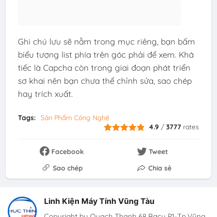
Ghi chú lưu sẽ nằm trong mục riêng, bạn bấm
biểu tượng list phía trên góc phải để xem. Khá
tiếc là Capcha còn trong giai đoạn phát triển
sơ khai nên bạn chưa thể chỉnh sửa, sao chép
hay trích xuất.
Tags:
Sản Phẩm Công Nghệ
4.9
/
3777
rates
Facebook
Tweet
Sao chép
Chia sẻ
Linh Kiện Máy Tính Vũng Tàu
Copyright by Quach Thanh 68 Bacu P1-Tp.Vũng