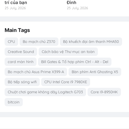
trí của bạn
Đình
25 July, 2026
25 July, 2026
Main Tags
CPU
Bo mạch chủ Z370
Bộ khuếch đại âm thanh MHA50
Creative Sound
Cách bảo vệ Thư mục an toàn
card màn hình
Bill Gates & Tổ hợp phím Ctrl - Alt - Del
Bo mạch chủ Asus Prime X399-A
Bàn phím Anti Ghosting X5
Bộ tiếp sóng wifi
CPU Intel Core i9 7980XE
Chuột chơi game không dây Logitech G703
Core i9-8950HK
bitcoin