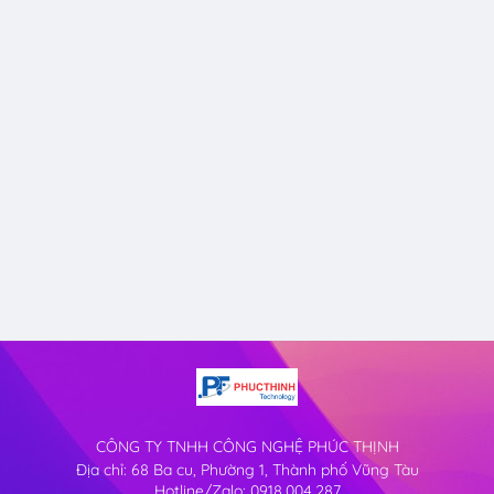
CÔNG TY TNHH CÔNG NGHỆ PHÚC THỊNH
Địa chỉ: 68 Ba cu, Phường 1, Thành phố Vũng Tàu
Hotline/Zalo: 0918.004.287