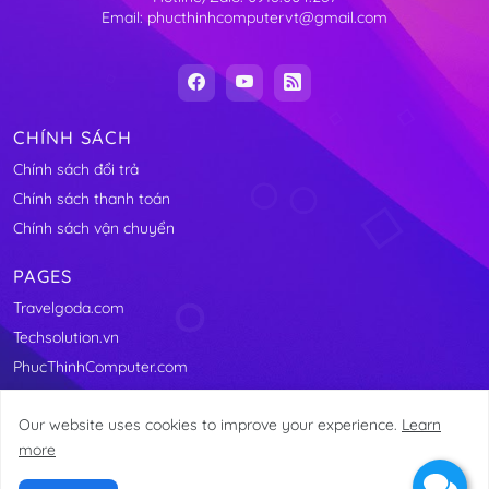
Email: phucthinhcomputervt@gmail.com
CHÍNH SÁCH
Chính sách đổi trả
Chính sách thanh toán
Chính sách vận chuyển
PAGES
Travelgoda.com
Techsolution.vn
PhucThinhComputer.com
Our website uses cookies to improve your experience.
Learn
more
@2011-2025 Linhkienmaytinhvungtau.com