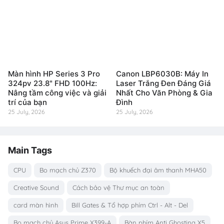
Màn hình HP Series 3 Pro
Canon LBP6030B: Máy In
324pv 23.8" FHD 100Hz:
Laser Trắng Đen Đáng Giá
Nâng tầm công việc và giải
Nhất Cho Văn Phòng & Gia
trí của bạn
Đình
25 July, 2026
25 July, 2026
Main Tags
CPU
Bo mạch chủ Z370
Bộ khuếch đại âm thanh MHA50
Creative Sound
Cách bảo vệ Thư mục an toàn
card màn hình
Bill Gates & Tổ hợp phím Ctrl - Alt - Del
Bo mạch chủ Asus Prime X399-A
Bàn phím Anti Ghosting X5